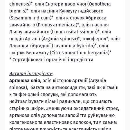
сhinensis)*, олія Енотери дворічної (Oenothera
b
iennis)*, олія насіння Кунжуту індійського
(Sesamum іndicum)*, олія кісточок Абрикоса
звичайного (Prunus аrmeniaca)*, олія насіння
Льону звичайного (Linum
u
sitatissimum)*,
олія
плодів Арганії (Argania
s
pinosa)
*, токоферол*, олія
Лаванди гібридної (Lavandula
h
ybrida)*, олія
шкірки Бергамоту (Citrus аurantium
b
ergamia)*
* Сертифіковані органічні інгредієнти
Активні інгредієнти
.
Арганова олія
, олія кісточок Арганії (Argania
spinosa), багата на антиоксиданти, такі як вітамін
Е та фенольні сполуки, які допомагають
нейтралізувати вільні радикали, що сприяють
старінню шкіри. Зменшуючи оксидативний стрес,
арганова олія допомагає запобігти руйнуванню
колагенових та еластинових волокон, тим самим
підтримуючи пружність та еластичність шкіри.