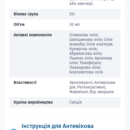
або ввечері.
Вікова група
35+
Об'єм
30 мл
Активні компоненти
Оливкова олія;
Шипшинова олія; Олія
жожоба; Олія енотери;
Кунжутна олія;
Абрикосова олія;
Льняна олія; Арганова
олія; Токоферол;
Лавандова олія;
Бергамотова олія
Властивості
Зволожуючі; Антивікова
дія; Регенеративні;
Живильні; Від зморшок
Країна виробництва
Греція
Інструкція для Антивікова