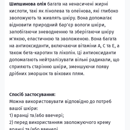
Шипшинова олія
багата на ненасичені жирні
кислоти, такі як лінолева та олеїнова, які глибоко
зволожують та живлять шкіру. Вона допомагає
відновити природний бар'єр вологи шкіри,
запобігаючи зневодненню та зберігаючи шкіру
м'якою, еластичною та зволоженою. Вона багата
на антиоксиданти, включаючи вітаміни А, С та Е, а
також бета-каротин та лікопін. Ці антиоксиданти
допомагають нейтралізувати вільні радикали, що
сприяють старінню шкіри, зменшуючи появу
дрібних зморшок та вікових плям.
Спосіб застосування:
Можна використовувати відповідно до потреб
вашої шкіри:
1) вранці та/або ввечері;
2) перед використанням зволожуючого крему
вранці та/або ввечері.