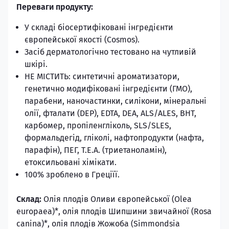
Переваги продукту:
У складі біосертифіковані інгредієнти
європейської якості (Cosmos).
Засіб дерматологічно тестовано на чутливій
шкірі.
НЕ МІСТИТЬ:
синтетичні ароматизатори,
генетично модифіковані інгредієнти (ГМО),
парабени, наночастинки, силікони, мінеральні
олії, фталати (DEP), EDTA, DEA, ALS/ALES, BHT,
карбомер, пропіленгліколь, SLS/SLES,
формальдегід, гліколі, нафтопродукти (нафта,
парафін), ПЕГ, T.E.A. (триетаноламін),
етоксильовані хімікати.
100% зроблено в Греціїї.
Склад:
Олія плодів Оливи європейської (Olea
еuropaea)*, олія плодів Шипшини звичайної (Rosa
сanina)*, олія плодів Жожоба (Simmondsia