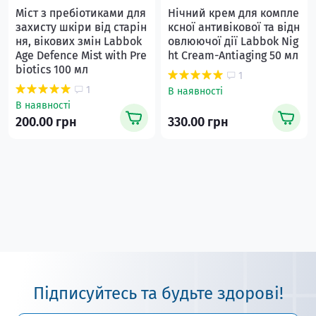
Мiст з пребiотиками для
Нiчний крем для компле
захисту шкіри від старін
ксної антивікової та відн
ня, вікових змін Labbok
овлюючої дії Labbok Nig
Age Defence Mist with Pre
ht Cream-Antiaging 50 мл
biotics 100 мл
1
1
В наявності
В наявності
200.00 грн
330.00 грн
Підписуйтесь та будьте здорові!