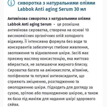
сиворотка з натуральними оліями
Labbok Anti aging Serum 30 мл
Антивікова сиворотка з натуральними оліями
Labbok Anti aging Serum -
це розкішна
антивікова сироватка, створена на основі 10
високоякісних органічних олій холодного
віджиму. Її інтенсивна формула без води та
консервантів забезпечує глибоке живлення,
зволоження та відновлення шкіри. Засіб має
приємну масляну консистенцію, яка миттєво
вбирається, не залишаючи жирного блиску.
Сироватка багата на амінокислоти, вітаміни,
поліфеноли та потужні антиоксиданти, що
сприяють зміцненню, розгладженню та
омолодженню шкіри. Підходить для догляду за
сухою, зрілою або пошкодженою шкірою, а також
як база під макіяж для надання шкірі здорового
сяйва.