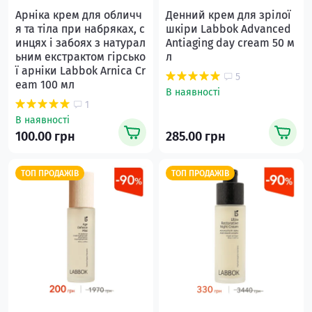
Арніка крем для обличч
Денний крем для зрiлої
я та тіла при набряках, с
шкiри Labbok Advanced
инцях і забоях з натурал
Antiaging day cream 50 м
ьним екстрактом гірсько
л
ї арніки Labbok Αrnica Cr
5
eam 100 мл
В наявності
1
В наявності
100.00 грн
285.00 грн
ТОП ПРОДАЖІВ
ТОП ПРОДАЖІВ