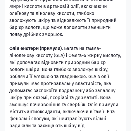
Жирні кислоти в аргановій олії, включаючи
олеїнову та лінолеву кислоти, глибоко
зволожують шкіру та відновлюють її природний
бар'єр вологи, що може допомогти зменшити
появу дрібних зморшок.
Олія енотери (примули).
Багата на гамма-
ліноленову кислоту (GLA) і Омега-6 жирну кислоту,
які допомагає відновити природний бар'єр
вологи шкіри. Вона глибоко зволожує шкіру,
роблячи її м'якшою та гладенькою. GLA в олії
примули має протизапальну властивість, яка
допомагає заспокоїти подразнену або запалену
шкіру при екземі, псоріазі та дерматиті. Вона
зменшує почервоніння та свербіж. Олія примули
містить антиоксиданти, включаючи вітамін Е та
фенольні сполуки, які нейтралізують вільні
радикали та захищають шкіру від