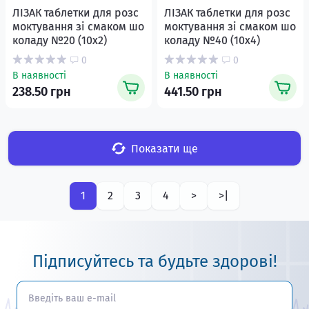
ЛІЗАК таблетки для розс
ЛІЗАК таблетки для розс
моктування зі смаком шо
моктування зі смаком шо
коладу №20 (10х2)
коладу №40 (10х4)
0
0
В наявності
В наявності
238.50 грн
441.50 грн
Показати ще
1
2
3
4
>
>|
Підписуйтесь та будьте здорові!