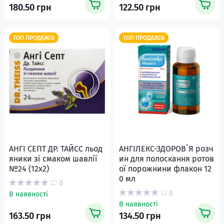
180.50 грн
122.50 грн
ТОП ПРОДАЖІВ
ТОП ПРОДАЖІВ
АНГІ СЕПТ ДР. ТАЙСС льод
АНГІЛЕКС-ЗДОРОВ`Я розч
яники зі смаком шавлії
ин для полоскання ротов
№24 (12х2)
ої порожнини флакон 12
0 мл
0
0
В наявності
В наявності
163.50 грн
134.50 грн