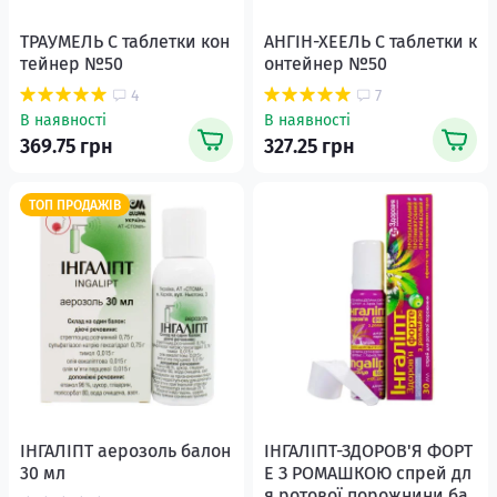
ТРАУМЕЛЬ С таблетки кон
АНГІН-ХЕЕЛЬ С таблетки к
тейнер №50
онтейнер №50
4
7
В наявності
В наявності
369.75 грн
327.25 грн
ТОП ПРОДАЖІВ
ІНГАЛІПТ аерозоль балон
ІНГАЛІПТ-ЗДОРОВ'Я ФОРТ
30 мл
Е З РОМАШКОЮ спрей дл
я ротової порожнини ба