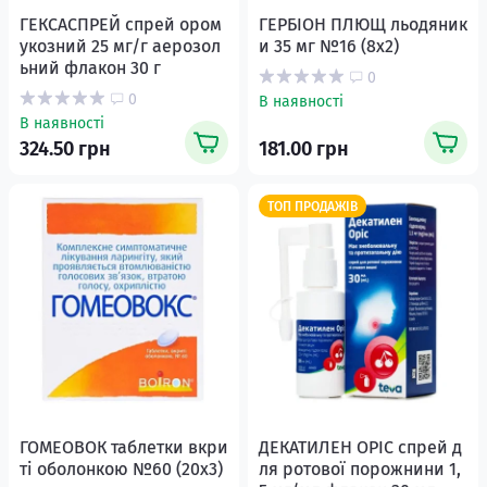
ГЕКСАСПРЕЙ спрей ором
ГЕРБІОН ПЛЮЩ льодяник
укозний 25 мг/г аерозол
и 35 мг №16 (8х2)
ьний флакон 30 г
0
0
В наявності
В наявності
324.50 грн
181.00 грн
ТОП ПРОДАЖІВ
ГОМЕОВОК таблетки вкри
ДЕКАТИЛЕН ОРІС спрей д
ті оболонкою №60 (20х3)
ля ротової порожнини 1,