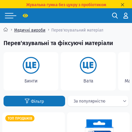
Жувальна гумка без цукру з пробіотиком
Медичні вироби
Перев'язувальний матеріал
Перев'язувальні та фіксуючі матеріали
Бинти
Вата
Ма
ТОП ПРОДАЖІВ