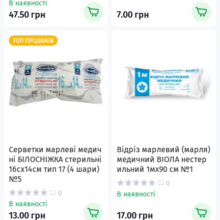
В наявності
47.50 грн
7.00 грн
ТОП ПРОДАЖІВ
Серветки марлеві медич
Відріз марлевий (марля)
ні БІЛОСНІЖКА стерильні
медичний ВІОЛА нестер
16сх14см тип 17 (4 шари)
ильний 1мх90 см №1
№5
0
0
В наявності
В наявності
13.00 грн
17.00 грн