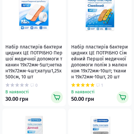
Набір пластирів бактери
Набір пластирів бактери
цидних ЦЕ ПОТРІБНО Пер
цидних ЦЕ ПОТРІБНО Сім
шої медичної допомоги т
ейний Першої медичної
канин 19х72мм-5шт;нетка
допомоги полім з малюн
н19х72мм-4шт;катуш1,25х
ком 19х72мм-10шт; ткани
500см, 10 шт
н 19х72мм-10шт, 20 шт
0
1
В наявності
В наявності
30.00 грн
50.00 грн