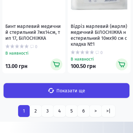
Бинт марлевий медични
Відріз марлевий (марля)
й стерильний 7мх14см, т
медичний БІЛОСНІЖКА н
ип 17, БІЛОСНІЖКА
естерильний 10мх90 см с
кладка №1
0
0
В наявності
В наявності
13.00 грн
100.50 грн
Показати ще
1
2
3
4
5
6
>
>|