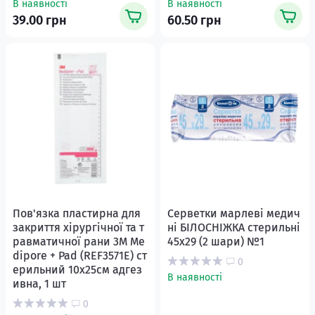
В наявності
В наявності
39.00 грн
60.50 грн
Пов'язка пластирна для
Серветки марлеві медич
закриття хірургічної та т
ні БІЛОСНІЖКА стерильні
равматичної рани 3М Me
45х29 (2 шари) №1
diporе + Pad (REF3571E) ст
0
ерильний 10х25см адгез
В наявності
ивна, 1 шт
0