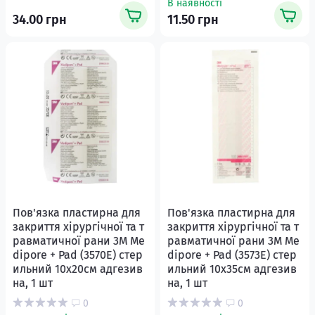
В наявності
34.00 грн
11.50 грн
Пов'язка пластирна для
Пов'язка пластирна для
закриття хірургічної та т
закриття хірургічної та т
равматичної рани 3М Me
равматичної рани 3М Me
diporе + Pad (3570E) стер
diporе + Pad (3573Е) стер
ильний 10х20см адгезив
ильний 10х35см адгезив
на, 1 шт
на, 1 шт
0
0