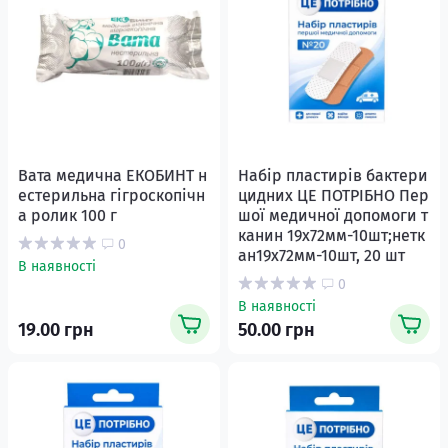
Вата медична ЕКОБИНТ н
Набір пластирів бактери
естерильна гігроскопічн
цидних ЦЕ ПОТРІБНО Пер
а ролик 100 г
шої медичної допомоги т
канин 19х72мм-10шт;нетк
0
ан19х72мм-10шт, 20 шт
В наявності
0
В наявності
19.00 грн
50.00 грн