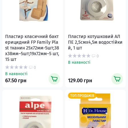
Пластир класичний бакт
Пластир котушковий АЛ
ерицидний FP Family Pla
ПЕ 2,5смx4,5м водостійки
st тканин 25х72мм-5шт;38
й, 1 шт
х38мм–5шт;19х72мм–5 шт,
0
15 шт
В наявності
0
В наявності
67.50 грн
129.00 грн
ТОП ПРОДАЖІВ