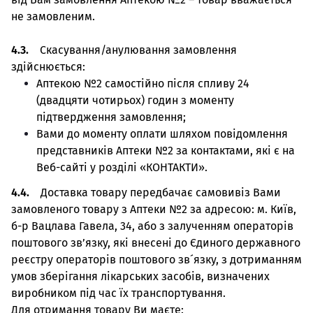
не замовленим.
4.3.
Скасування/анулювання замовлення
здійснюється:
Аптекою №2 самостійно після спливу 24
(двадцяти чотирьох) годин з моменту
підтвердження замовлення;
Вами до моменту оплати шляхом повідомлення
представників Аптеки №2 за контактами, які є на
Веб-сайті у розділі «КОНТАКТИ».
4.4.
Доставка товару передбачає самовивіз Вами
замовленого товару з Аптеки №2 за адресою: м. Київ,
б-р Вацлава Гавела, 34, або з залученням операторів
поштового зв’язку, які внесені до Єдиного державного
реєстру операторів поштового зв´язку, з дотриманням
умов зберігання лікарських засобів, визначених
виробником під час їх транспортування.
Для отримання товару Ви маєте: