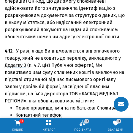
операцій) QR-код, що дає змогу споживачеві
здійснювати його зчитування та ідентифікацію з
розрахунковим документом за структурою даних, що
в ньому містяться, або надісланий електронний
розрахунковий документ на наданий споживачем
абонентський номер чи адресу електронної пошти.
4.12.
У разі, якщо Ви відмовляється від оплаченого
товару, який не входить до переліку, викладеного у
Додатку 3
(п. 4.7. цієї Публічної оферти), Ми
повертаємо Вам суму сплачених коштів виключно на
підставі отриманої від Вас письмового оригіналу
заяви у довільній формі, засвідченої власним
підписом, на ім’я директора ТОВ «КАСКАД МЕДІКАЛ
РЕГІОНИ», яка обов’язково має містити:
Повне прізвище, ім’я та по батькові Споживача;
Контактний телефон;
0
0
0
Поштова адреса;
Перелік товарів, від яких відмовляється
кошик
каталог
порівняти
закладки