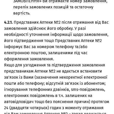
ЗАМОВЛЕННЯ» Ви отримаєте номер замовлення,
перелік замовлених позицій та остаточну
вартість.
4.2.1.
Представник Аптеки №2 після отримання від Вас
замовлення здійснює його обробку. У разі
необхідності уточнення інформації щодо замовлення,
його підтвердження тощо Представник Аптеки №2
інформує Вас за номером телефону та/або
електронною поштою, залишеними під час
оформлення замовлення.
Якщо для узгодження та підтвердження замовлення
представникам Аптеки №2 не вдається встановити
зв’язок із Вами (зазначення некоректної електронної
пошти або телефону; відсутній зв’язок із абонентом;
ігнорування телефонних дзвінків, sms-повідомлень,
електронних повідомлень в т.ч. залишених на
автовідповідач тощо без пояснення причин) протягом
24 (двадцяти чотирьох) годин з моменту отримання
від Вам замовлення Аптекою №2 – товар вважається