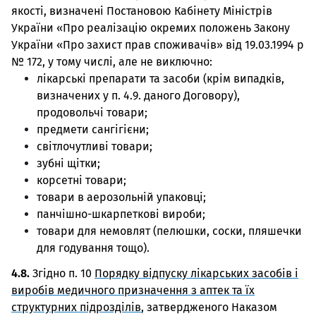
якості, визначені Постановою Кабінету Міністрів
України «Про реалізацію окремих положень Закону
України «Про захист прав споживачів» від 19.03.1994 р
№ 172, у тому числі, але не виключно:
лікарські препарати та засоби (крім випадків,
визначених у п. 4.9. даного Договору),
продовольчі товари;
предмети сангігієни;
світлочутливі товари;
зубні щітки;
корсетні товари;
товари в аерозольній упаковці;
панчішно-шкарпеткові вироби;
товари для немовлят (пелюшки, соски, пляшечки
для годування тощо).
4.8.
Згідно п. 10
Порядку відпуску лікарських засобів і
виробів медичного призначення з аптек та їх
структурних підрозділів
, затвердженого Наказом