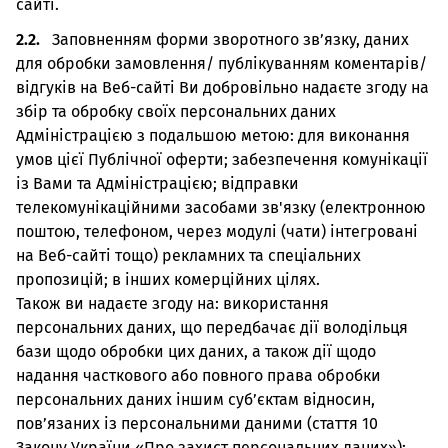
сайті.
2.2.
Заповненням форми зворотного зв’язку, даних
для обробки замовлення/ публікуванням коментарів/
відгуків на Веб-сайті Ви добровільно надаєте згоду на
збір та обробку своїх персональних даних
Адміністрацією з подальшою метою: для виконання
умов цієї Публічної оферти; забезпечення комунікації
із Вами та Адміністрацією; відправки
телекомунікаційними засобами зв'язку (електронною
поштою, телефоном, через модулі (чати) інтегровані
на Веб-сайті тощо) рекламних та спеціальних
пропозицій; в інших комерційних цілях.
Також ви надаєте згоду на: використання
персональних даних, що передбачає дії володільця
бази щодо обробки цих даних, а також дії щодо
надання часткового або повного права обробки
персональних даних іншим суб’єктам відносин,
пов’язаних із персональними даними (стаття 10
Закону України «Про захист персональних даних»);