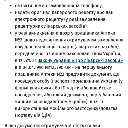
назвати номер замовлення та телефону;
надати оригінал паперового рецепту або дані
електронного рецепту (у разі замовлення
рецептурних лікарських засобів);
у разі виникнення підозр у працівника Аптеки
№2 щодо недосягнення отримувачем замовлення
віку для реалізації товарів (лікарських засобів),
передбаченого чинним законодавством України,
в т.ч. ст. 21
Закону України «Про лікарські засоби»
від 04.04.1996 №123/96-ВР – на першу вимогу
працівника Аптеки №2 пред’явити документ, що
посвідчує особу (паспорт громадянина України (у
формі книжечки або ID-карти або водійське
посвідчення, або інший документ, передбачений
чинним законодавством України), в т.ч. з
використанням мобільного застосунку/додатка
Порталу Дія (Дія).
Якщо документи отримувача містять ознаки