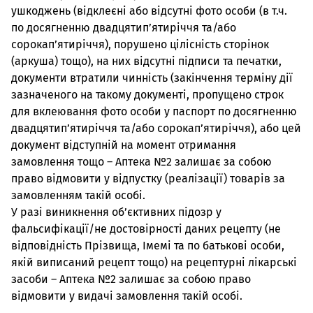
ушкоджень (відклеєні або відсутні фото особи (в т.ч.
по досягненню двадцятип’ятиріччя та/або
сорокап’ятиріччя), порушено цілісність сторінок
(аркуша) тощо), на них відсутні підписи та печатки,
документи втратили чинність (закінчення терміну дії
зазначеного на такому документі, пропущено строк
для вклеювання фото особи у паспорт по досягненню
двадцятип’ятиріччя та/або сорокап’ятиріччя), або цей
документ відступній на момент отримання
замовлення тощо – Аптека №2 залишає за собою
право відмовити у відпустку (реалізації) товарів за
замовленням такій особі.
У разі виникнення об’єктивних підозр у
фальсифікації/не достовірності даних рецепту (не
відповідність Прізвища, Імемі та по батькові особи,
якій виписаний рецепт тощо) на рецептурні лікарські
засоби – Аптека №2 залишає за собою право
відмовити у видачі замовлення такій особі.