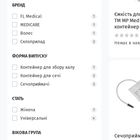
БРЕНД
Ємкість дл
FL Medical
1
ТМ MP Med
MEDICARE
1
контейнер
Волес
1
Склоприлад
2
Немає в ная
ФОРМА ВИПУСКУ
Контейнер для збору калу
1
Контейнер для сечі
2
Сечоприймачі
2
СТАТЬ
Жіноча
1
Універсальні
4
ВІКОВА ГРУПА
Сечоприйм