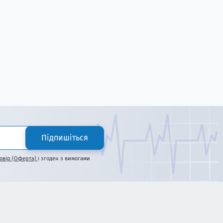
Підпишіться
овір (Оферта)
і згоден з вимогами