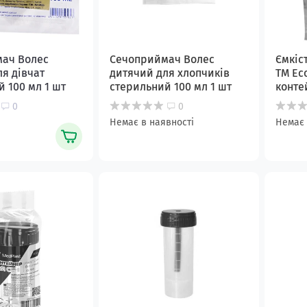
ач Волес
Сечоприймач Волес
Ємкіс
я дівчат
дитячий для хлопчиків
ТМ Ec
 100 мл 1 шт
стерильний 100 мл 1 шт
конте
0
0
Немає в наявності
Немає 