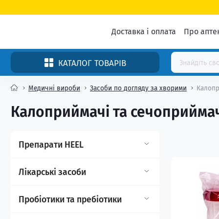
Доставка і оплата
Про апте
КАТАЛОГ ТОВАРІВ
Медичні вироби
Засоби по догляду за хворими
Калопр
Калоприймачі та сечоприйма
Препарати HEEL
Ампули
Лікарські засоби
Гелі, мазі
Нервова система
Пробіотики та пребіотики
Краплі
Протиалергічні засоби