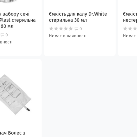
я забору сечі
Ємкість для калу Dr.White
Ємкіс
Plast стерильна
стерильна 30 мл
несте
 60 мл
0
0
Немає в наявності
Немає 
вності
ач Волес з