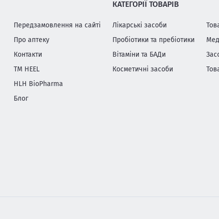
КАТЕГОРІЇ ТОВАРІВ
Передзамовлення на сайті
Лікарські засоби
Тов
Про аптеку
Пробіотики та пребіотики
Мед
Контакти
Вітаміни та БАДи
Зас
ТМ HEEL
Косметичні засоби
Тов
HLH BioPharma
Блог