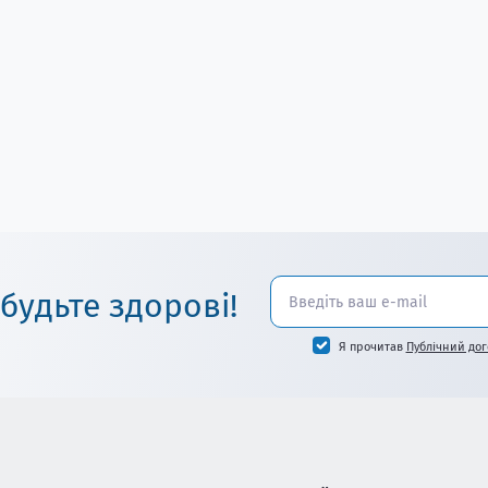
 будьте здорові!
Я прочитав
Публічний дог