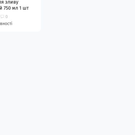
ля зливу
 750 мл 1 шт
0
вності