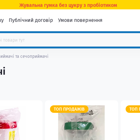
Жувальна гумка без цукру з пробіотиком
ку
Публічний договір
Умови повернення
иймачі та сечоприймачі
чі
ТОП ПРОДАЖІВ
ТОП 