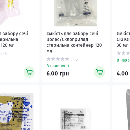
я забору сечі
Ємкість для забору сечі
Ємкіс
терильна
Волес/Склоприлад
СКЛОП
 120 мл
стерильна контейнер 120
30 мл
мл
0
0
В наяв
В наявності
6.00 грн
4.00