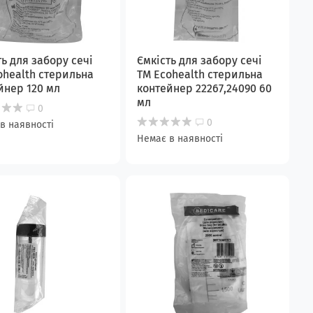
ть для забору сечі
Ємкість для забору сечі
ohealth стерильна
ТМ Ecohealth стерильна
йнер 120 мл
контейнер 22267,24090 60
мл
0
0
в наявності
Немає в наявності