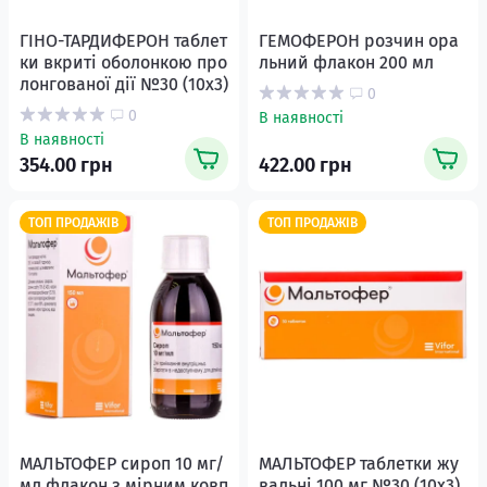
ГІНО-ТАРДИФЕРОН таблет
ГЕМОФЕРОН розчин ора
ки вкриті оболонкою про
льний флакон 200 мл
лонгованої дії №30 (10х3)
0
0
В наявності
В наявності
354.00 грн
422.00 грн
ТОП ПРОДАЖІВ
ТОП ПРОДАЖІВ
МАЛЬТОФЕР сироп 10 мг/
МАЛЬТОФЕР таблетки жу
мл флакон з мірним ковп
вальні 100 мг №30 (10х3)