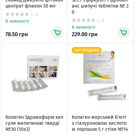
центрат флакон 30 мл
анс шипучі таблетки № 2
0
0
0
В наявності
В наявності
78.50 грн
229.00 грн
ТОП ПРОДАЖІВ
Колаген Здравофарм кап
Колаген морський Б'юті
сули желатинові тверді
з гіалуроновою кислото
№30 (10x3)
ю порошок 5 г стіки №14