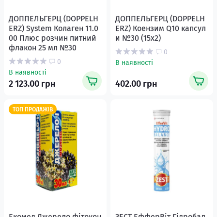
ДОППЕЛЬГЕРЦ (DOPPELH
ДОППЕЛЬГЕРЦ (DOPPELH
ERZ) System Колаген 11.0
ERZ) Коензим Q10 капсул
00 Плюс розчин питний
и №30 (15х2)
флакон 25 мл №30
0
0
В наявності
В наявності
2 123.00 грн
402.00 грн
ТОП ПРОДАЖІВ
Екомед Джерело фітокон
ЗЕСТ ЕфферВіт Гідробал