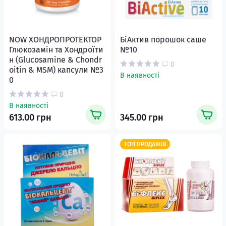
NOW ХОНДРОПРОТЕКТОР
БіАктив порошок саше
Глюкозамін та Хондроїти
№10
н (Glucosamine & Chondr
0
oitin & MSM) капсули №3
В наявності
0
0
В наявності
613.00 грн
345.00 грн
ТОП ПРОДАЖІВ