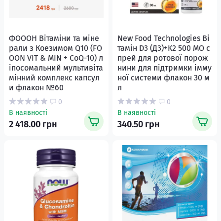
ФОООН Вітаміни та міне
New Food Technologies Ві
рали з Коезимом Q10 (FO
тамін D3 (Д3)+K2 500 МО с
OON VIT & MIN + CoQ-10) л
прей для ротової порож
іпосомальний мультивіта
нини для підтримки імму
мінний комплекс капсул
ної системи флакон 30 м
и флакон №60
л
0
0
В наявності
В наявності
2 418.00 грн
340.50 грн