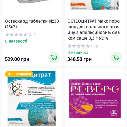
Остеохард таблетки №30
ОСТЕОЦИТРАТ Макс поро
(15х2)
шок для орального розч
ину з апельсиновим сма
0
ком саше 3,3 г №14
В наявності
0
В наявності
529.00 грн
348.50 грн
ТОП ПРОДАЖІВ