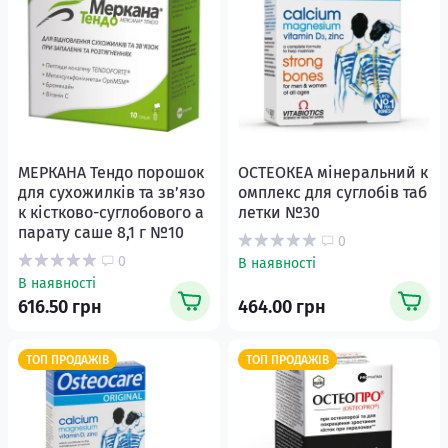
МЕРКАНА Тендо порошок
ОСТЕОКЕА мінеральний к
для сухожилків та зв’язо
омплекс для суглобів таб
к кістково-суглобового а
летки №30
парату саше 8,1 г №10
0
0
В наявності
В наявності
616.50 грн
464.00 грн
ТОП ПРОДАЖІВ
ТОП ПРОДАЖІВ