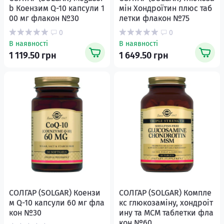
b Коензим Q-10 капсули 1
мін Хондроїтин плюс таб
00 мг флакон №30
летки флакон №75
0
0
В наявності
В наявності
1 119.50 грн
1 649.50 грн
СОЛГАР (SOLGAR) Коензи
СОЛГАР (SOLGAR) Компле
м Q-10 капсули 60 мг фла
кс глюкозаміну, хондроіт
кон №30
ину та МСМ таблетки фла
кон №60