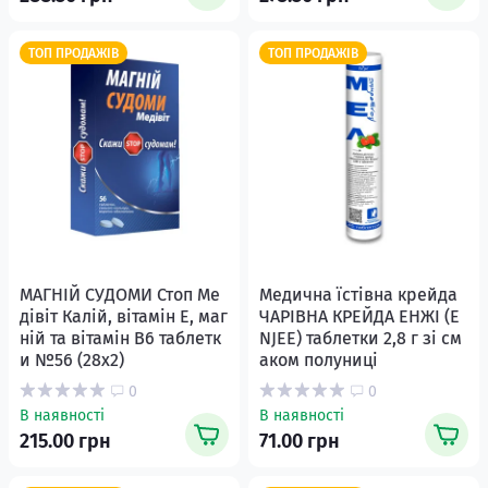
ТОП ПРОДАЖІВ
ТОП ПРОДАЖІВ
МАГНІЙ СУДОМИ Стоп Ме
Медична їстівна крейда
дівіт Калій, вітамін Е, маг
ЧАРІВНА КРЕЙДА ЕНЖІ (E
ній та вітамін В6 таблетк
NJEE) таблетки 2,8 г зі см
и №56 (28х2)
аком полуниці
0
0
В наявності
В наявності
215.00 грн
71.00 грн