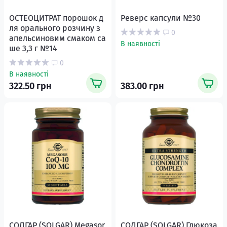
ОСТЕОЦИТРАТ порошок д
Реверс капсули №30
ля орального розчину з
0
апельсиновим смаком са
В наявності
ше 3,3 г №14
0
В наявності
322.50 грн
383.00 грн
СОЛГАР (SOLGAR) Megasor
СОЛГАР (SOLGAR) Глюкоза