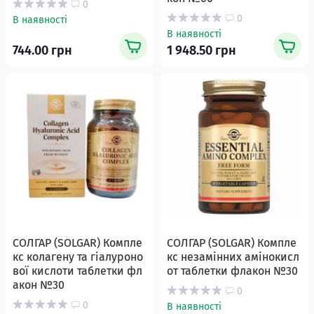
0
0
В наявності
В наявності
744.00 грн
1 948.50 грн
СОЛГАР (SOLGAR) Компле
СОЛГАР (SOLGAR) Компле
кс колагену та гіалуроно
кс незамінних амінокисл
вої кислоти таблетки фл
от таблетки флакон №30
акон №30
0
0
В наявності