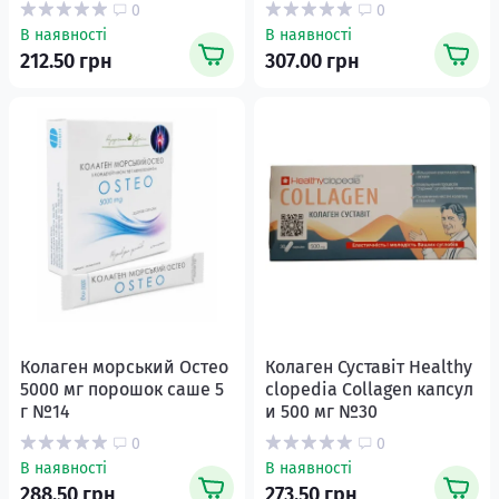
0
0
В наявності
В наявності
212.50 грн
307.00 грн
Колаген морський Остео
Колаген Суставіт Healthy
5000 мг порошок саше 5
clopedia Collagen капсул
г №14
и 500 мг №30
0
0
В наявності
В наявності
288.50 грн
273.50 грн