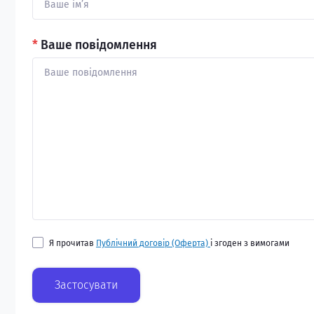
*
Ваше повідомлення
Я прочитав
Публічний договір (Оферта)
і згоден з вимогами
Застосувати