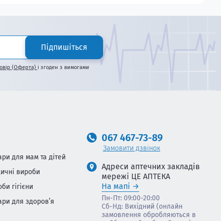
Підпишіться
овір (Оферта)
і згоден з вимогами
067 467-73-89
Замовити дзвінок
ари для мам та дітей
Адреси аптечних закладів
ичні вироби
мережі ЦЕ АПТЕКА
На мапі
оби гігієни
Пн-Пт: 09:00-20:00
ари для здоров’я
Сб-Нд: Вихідний (онлайн
замовлення обробляються в