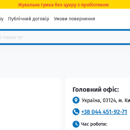
Жувальна гумка без цукру з пробіотиком
ку
Публічний договір
Умови повернення
Головний офіс:
Україна, 03124, м. К
+38 044 451-92-71
Час роботи: