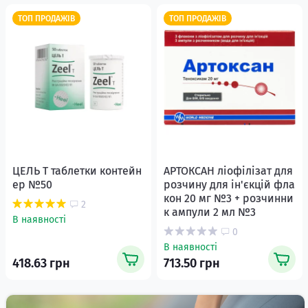
ТОП ПРОДАЖІВ
ТОП ПРОДАЖІВ
ЦЕЛЬ Т таблетки контейн
АРТОКСАН ліофілізат для
ер №50
розчину для ін'єкцій фла
кон 20 мг №3 + розчинни
2
к ампули 2 мл №3
В наявності
0
В наявності
418.63 грн
713.50 грн