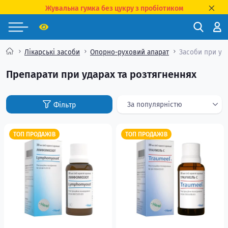
Жувальна гумка без цукру з пробіотиком
Лікарські засоби
Опорно-руховий апарат
Засоби при уд
Препарати при ударах та розтягненнях
ТОП ПРОДАЖІВ
ТОП ПРОДАЖІВ