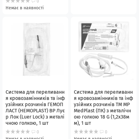
0
Немає в наявності
Система для переливанн
Система для переливанн
я кровозамінників та інф
я кровозамінників та інф
узійних розчинів ГЕМОП
узійних розчинів ТМ MP
ЛАСТ (HEMOPLAST) ВР Лує
MedPlast (ПК) з металічн
р Лок (Luer Lock) з металі
ою голкою 18 G (1,2х38м
чною голкою, 1 шт
м), 1 шт
0
0
Немає в наявності
Немає в наявності