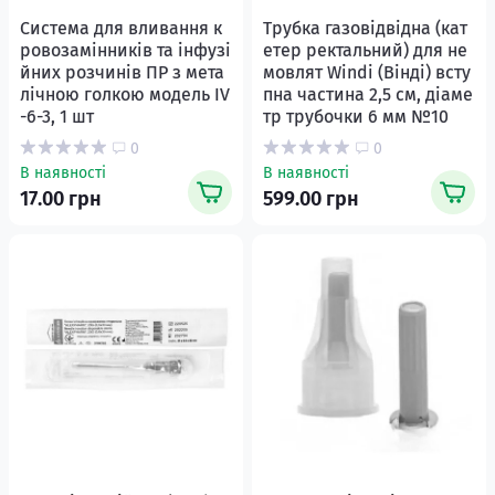
Система для вливання к
Трубка газовідвідна (кат
ровозамінників та інфузі
етер ректальний) для не
йних розчинів ПР з мета
мовлят Windi (Вінді) всту
лічною голкою модель IV
пна частина 2,5 см, діаме
-6-3, 1 шт
тр трубочки 6 мм №10
0
0
В наявності
В наявності
17.00 грн
599.00 грн