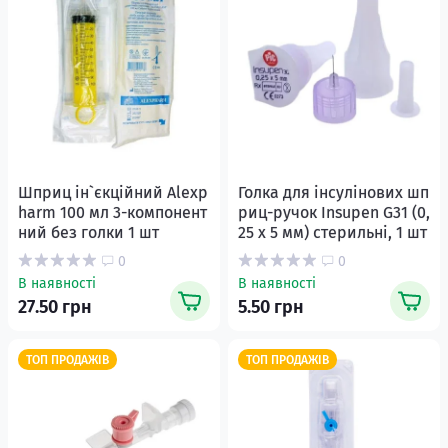
Шприц ін`єкційний Alexp
Голка для інсулінових шп
harm 100 мл 3-компонент
риц-ручок Insupen G31 (0,
ний без голки 1 шт
25 x 5 мм) стерильні, 1 шт
0
0
В наявності
В наявності
27.50 грн
5.50 грн
ТОП ПРОДАЖІВ
ТОП ПРОДАЖІВ