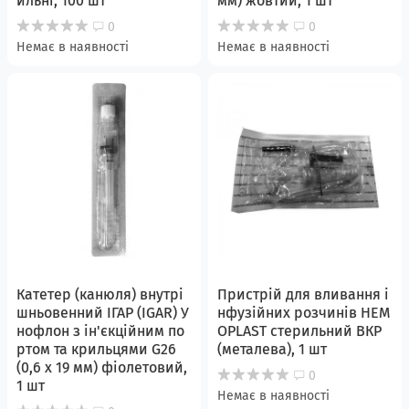
ильні, 100 шт
мм) жовтий, 1 шт
0
0
Немає в наявності
Немає в наявності
Катетер (канюля) внутрі
Пристрій для вливання і
шньовенний ІГАР (IGAR) У
нфузійних розчинів HEM
нофлон з ін'єкційним по
OPLAST стерильний ВКР
ртом та крильцями G26
(металева), 1 шт
(0,6 x 19 мм) фіолетовий,
0
1 шт
Немає в наявності