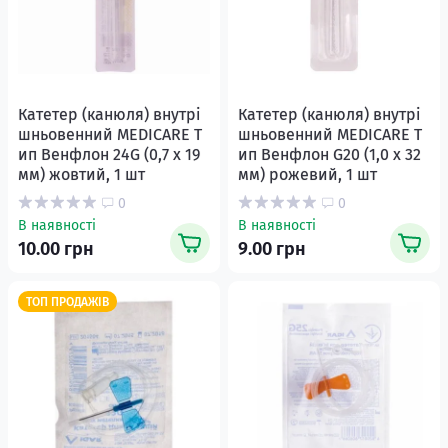
Катетер (канюля) внутрі
Катетер (канюля) внутрі
шньовенний MEDICARE Т
шньовенний MEDICARE Т
ип Венфлон 24G (0,7 х 19
ип Венфлон G20 (1,0 х 32
мм) жовтий, 1 шт
мм) рожевий, 1 шт
0
0
В наявності
В наявності
10.00 грн
9.00 грн
ТОП ПРОДАЖІВ