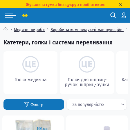
Жувальна гумка без цукру з пробіотиком
Медичні вироби
Вироби та комплектуючі маніпуляційні
Катетери, голки і системи переливання
Голка медична
Голки для шприц-
Кат
ручок, шприц-ручки