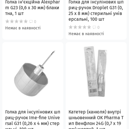
Голка ін'єкційна Alexphar
Голка для інсулінових шп
m G23 (0,6 х 30 мм) блаки
риц-ручок Droplet G31 (0,
тна, 1 шт
25 x 8 мм) стерильні унів
ерсальні, 100 шт
0
0
Немає в наявності
Немає в наявності
Голка для інсулінових шп
Катетер (канюля) внутрі
риц-ручок Ime-fine Unive
шньовенний OK Pharma Т
rsal G31 (0,26 x 4 мм) стер
ип Венфлон 24G (0,7 х 19