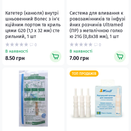
Катетер (канюля) внутрі
Система для вливання к
шньовенний Волес з ін'є
ровозамінників та інфузі
кційним портом та криль
йних розчинів Ultramed
цями G20 (1,1 х 32 мм) сте
(ПР) з металічною голко
рильний, 1 шт
ю 21G (0,8x38 мм), 1 шт
0
0
В наявності
В наявності
8.50 грн
7.00 грн
ТОП ПРОДАЖІВ