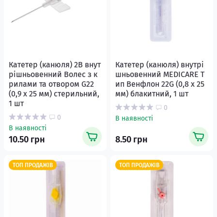
Катетер (канюля) 2В внут
Катетер (канюля) внутрі
рішньовенний Волес з к
шньовенний MEDICARE Т
рилами та отвором G22
ип Венфлон 22G (0,8 х 25
(0,9 х 25 мм) стерильний,
мм) блакитний, 1 шт
1 шт
0
0
В наявності
В наявності
10.50 грн
8.50 грн
ТОП ПРОДАЖІВ
ТОП ПРОДАЖІВ