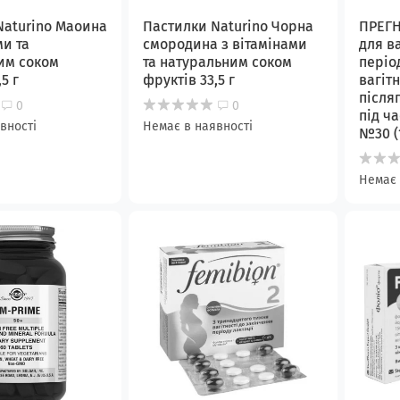
Naturino Маоина
Пастилки Naturino Чорна
ПРЕГН
ми та
смородина з вітамінами
для ва
им соком
та натуральним соком
періо
5 г
фруктів 33,5 г
вагітн
після
0
0
під ч
вності
Немає в наявності
№30 (
Немає 