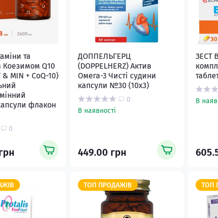
аміни та
ДОППЕЛЬГЕРЦ
ЗЕСТ 
з Коезимом Q10
(DOPPELHERZ) Актив
компл
 & MIN + CoQ-10)
Омега-3 Чисті судини
табле
ьний
капсули №30 (10х3)
амінний
0
В наяв
капсули флакон
В наявності
0
 грн
449.00 грн
605.
АЖІВ
ТОП ПРОДАЖІВ
ТОП 