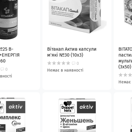
№25 B-
Вітакап Актив капсули
ВІТАТ
+ЕНЕРГІЯ
м'які №30 (10х3)
пасти
№60
мульт
0
(3х50)
0
Немає в наявності
вності
Немає 