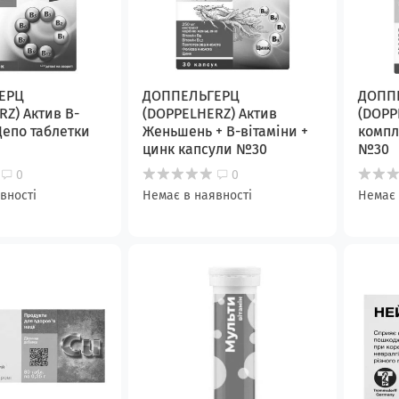
ЕРЦ
ДОППЕЛЬГЕРЦ
ДОПП
Z) Актив В-
(DOPPELHERZ) Актив
(DOPP
Депо таблетки
Женьшень + В-вітаміни +
компл
цинк капсули №30
№30
0
0
вності
Немає в наявності
Немає 