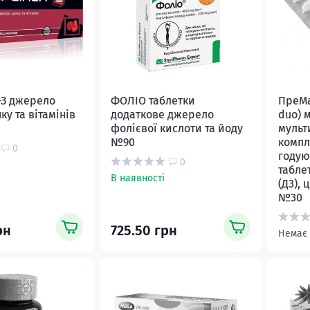
З джерело
ФОЛІО таблетки
ПреМа
ку та вітамінів
додаткове джерело
duo) 
фолієвої кислоти та йоду
мульт
№90
компл
0
годую
0
таблет
В наявності
(Д3),
№30
рн
725.50 грн
Немає 