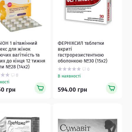
ІОН 1 вітамінний
ФЕРНІКСИЛ таблетки
екс для жінок
вкриті
ючих вагітність та
гастрорезистентною
них до кінця 12 тижня
оболонкою №30 (15х2)
ли №28 (14х2)
0
0
В наявності
ності
50 грн
594.00 грн