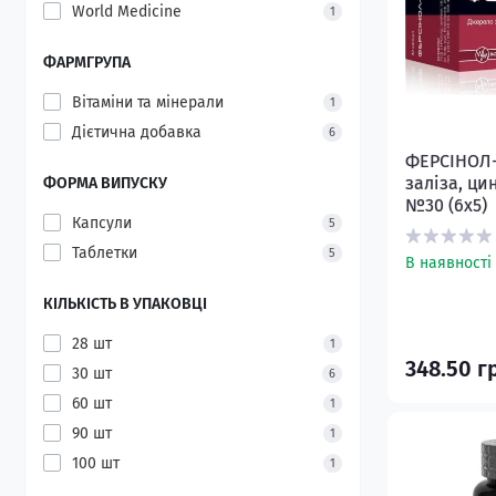
World Medicine
1
ФАРМГРУПА
Вітаміни та мінерали
1
Дієтична добавка
6
ФЕРСІНОЛ-
заліза, цин
ФОРМА ВИПУСКУ
№30 (6х5)
Капсули
5
Таблетки
5
В наявності
КІЛЬКІСТЬ В УПАКОВЦІ
28 шт
1
348.50 г
30 шт
6
60 шт
1
90 шт
1
100 шт
1