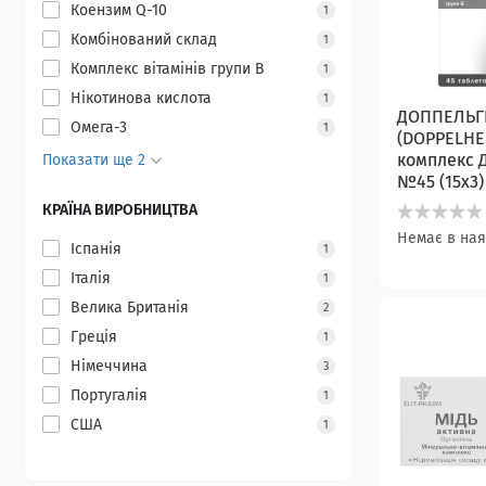
Коензим Q-10
1
Комбінований склад
1
Комплекс вітамінів групи B
1
Нікотинова кислота
1
ДОППЕЛЬГ
Омега-3
1
(DOPPELHER
комплекс 
Показати ще 2
№45 (15х3)
КРАЇНА ВИРОБНИЦТВА
Немає в ная
Іспанія
1
Італія
1
Велика Британія
2
Греція
1
Німеччина
3
Португалія
1
США
1