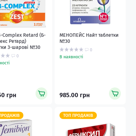
B-Complex Retard (Б-
МЕНОПЕЙС Найт таблетки
екс Ретард)
№30
тки 3-шарові №30
0
0
В наявності
ності
50 грн
985.00 грн
ПРОДАЖІВ
ТОП ПРОДАЖІВ