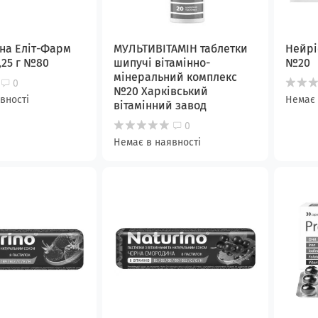
вна Еліт-Фарм
МУЛЬТИВІТАМІН таблетки
Нейрі
,25 г №80
шипучі вітамінно-
№20
мінеральний комплекс
0
№20 Харкiвський
вності
Немає 
вiтамiнний завод
0
Немає в наявності