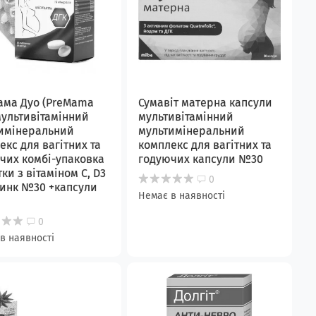
ма Дуо (PreMama
Сумавіт матерна капсули
мультивітамінний
мультивітамінний
имінеральний
мультимінеральний
екс для вагітних та
комплекс для вагітних та
чих комбі-упаковка
годуючих капсули №30
ки з вітаміном С, D3
0
 цинк №30 +капсули
Немає в наявності
0
в наявності