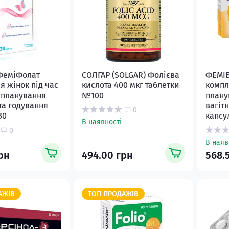
ФеміФолат
СОЛГАР (SOLGAR) Фолієва
ФЕМІБ
я жінок під час
кислота 400 мкг таблетки
компл
, планування
№100
плану
 та годування
вагіт
0
30
капсу
В наявності
0
В наяв
рн
494.00 грн
568.
АЖІВ
ТОП ПРОДАЖІВ