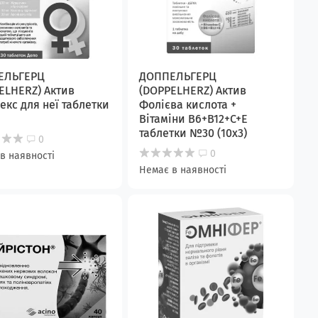
ЕЛЬГЕРЦ
ДОППЕЛЬГЕРЦ
ELHERZ) Актив
(DOPPELHERZ) Актив
екс для неї таблетки
Фолієва кислота +
Вітаміни В6+В12+С+Е
таблетки №30 (10х3)
0
0
в наявності
Немає в наявності