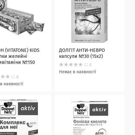
ОН (VITATONE) KIDS
ДОЛГІТ АНТИ-НЕВРО
лки желейні
капсули №30 (15х2)
ивітаміни №150
0
Немає в наявності
0
в наявності