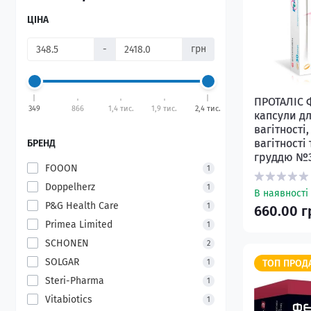
Аксесуари для годування
Перев'язувальний матеріал
Органи чуття
Очі
ЦІНА
Інтимна гігієна
Товари для мам
Бандажі та ортопедичні вироби
Імунітет
Фітотерапія
-
грн
Гігієна вух
Засоби по догляду за хворими
Кров та кровотворні органи
Продукти для правильного
Засоби для догляду за лінзами
харчування
Контрацепція та лубриканти
Протигельмінтні засоби
ПРОТАЛІС 
Особиста гігієна
Ароматерапія
Медична техніка
349
866
1,4 тис.
1,9 тис.
2,4 тис.
Шкідливі звички
капсули дл
вагітності
вагітності
БРЕНД
груддю №
FOOON
1
Doppelherz
1
В наявності
P&G Health Care
1
660.00 г
Primea Limited
1
SCHONEN
2
SOLGAR
1
ТОП ПРОД
Steri-Pharma
1
Vitabiotics
1