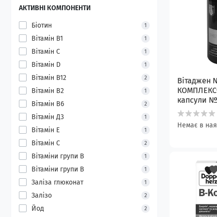
АКТИВНІ КОМПОНЕНТИ
Біотин
1
Вітамін B1
1
Вітамін C
1
Вітамін D
1
Вітамін В12
2
Вітаджен 
КОМПЛЕКС
Вітамін В2
1
капсули 
Вітамін В6
2
Вітамін Д3
1
Немає в ная
Вітамін Е
1
Вітамін С
2
Вітаміни групи B
1
Вітаміни групи В
1
Заліза глюконат
1
Залізо
2
Йод
2