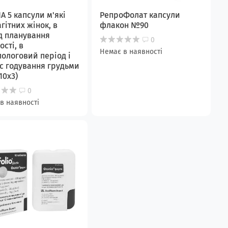
А 5 капсули м'які
РепроФолат капсули
гітних жінок, в
флакон №90
д планування
0
ості, в
Немає в наявності
пологовий період і
ас годування грудьми
10х3)
0
в наявності