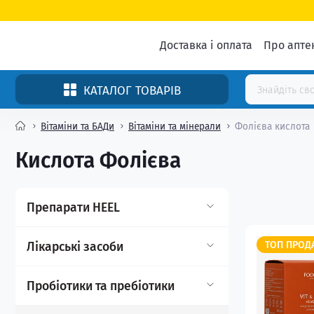
Доставка і оплата
Про апте
КАТАЛОГ ТОВАРІВ
Вітаміни та БАДи
Вітаміни та мінерали
Фолієва кислота
Кислота Фолієва
Препарати HEEL
Ампули
ТОП ПРОД
Лікарські засоби
Гелі, мазі
Нервова система
Пробіотики та пребіотики
Краплі
Протиалергічні засоби