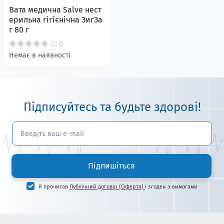
Вата медична Salve нест
ерильна гігієнічна ЗигЗа
г 80 г
0
Немає в наявності
Підписуйтесь та будьте здорові!
Підпишіться
Я прочитав
Публічний договір (Оферта)
і згоден з вимогами