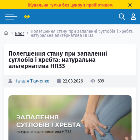
Жувальна гумка без цукру з пробіотиком
Полегшення стану при запаленні суглобів і хребта:
Блог
натуральна альтернатива НПЗЗ
Полегшення стану при запаленні
суглобів і хребта: натуральна
альтернатива НПЗЗ
Наталя Ткаченко
22.03.2026
699