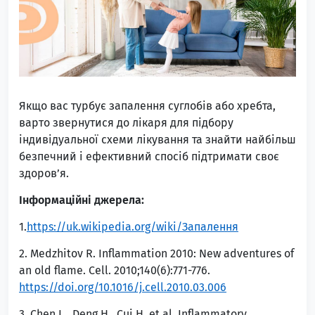
Якщо вас турбує запалення суглобів або хребта,
варто звернутися до лікаря для підбору
індивідуальної схеми лікування та знайти найбільш
безпечний і ефективний спосіб підтримати своє
здоров’я.
Інформаційні джерела:
1.
https://uk.wikipedia.org/wiki/Запалення
2. Medzhitov R. Inflammation 2010: New adventures of
an old flame. Cell. 2010;140(6):771-776.
https://doi.org/10.1016/j.cell.2010.03.006
3. Chen L., Deng H., Cui H. et al. Inflammatory