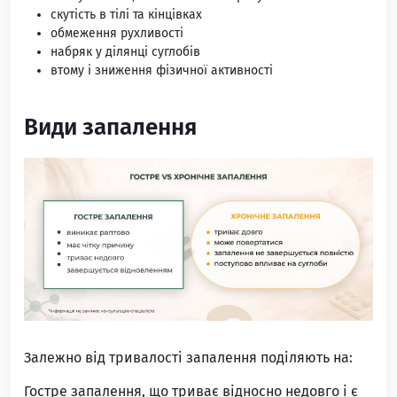
скутість в тілі та кінцівках
обмеження рухливості
набряк у ділянці суглобів
втому і зниження фізичної активності
Види запалення
Залежно від тривалості запалення поділяють на:
Гостре запалення, що триває відносно недовго і є