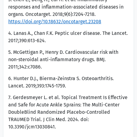
responses and inflammation-associated diseases in
organs. Oncotarget. 2018;9(6):7204-7218.
https://doi.org/10.18632/oncotarget.23208
4. Lanas A., Chan F.K. Peptic ulcer disease. The Lancet.
2017;390:613-624.
5. McGettigan P., Henry D. Cardiovascular risk with
non-steroidal anti-inflammatory drugs. BMJ.
2011;342:c7086.
6. Hunter D.J., Bierma-Zeinstra S. Osteoarthritis.
Lancet. 2019;393:1745-1759.
7. Gerdesmeyer L. et al. Topical Treatment Is Effective
and Safe for Acute Ankle Sprains: The Multi-Center
DoubleBlind Randomized Placebo-Controlled
TRAUMED Trial. J Clin Med. 2024. doi:
10.3390/jcm13030841.