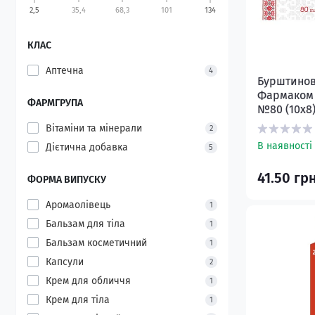
2,5
35,4
68,3
101
134
КЛАС
Аптечна
4
Бурштинов
Фармаком т
ФАРМГРУПА
№80 (10х8
Вітаміни та мінерали
2
В наявності
Дієтична добавка
5
41.50 гр
ФОРМА ВИПУСКУ
Аромаолівець
1
Бальзам для тіла
1
Бальзам косметичний
1
Капсули
2
Крем для обличчя
1
Крем для тіла
1