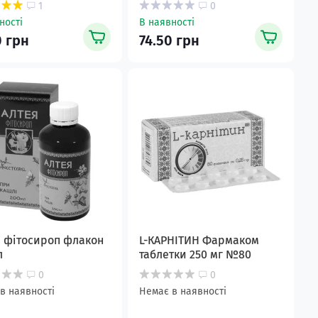
1
0
ності
В наявності
0 грн
74.50 грн
 фітосироп флакон
L-КАРНІТИН Фармаком
л
таблетки 250 мг №80
0
0
в наявності
Немає в наявності