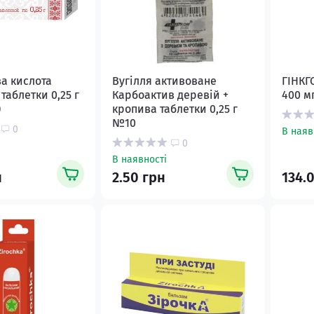
а кислота
Вугілля активоване
ГІНКГ
аблетки 0,25 г
Карбоактив деревій +
400 м
)
кропива таблетки 0,25 г
№10
0
В наяв
0
В наявності
н
2.50 грн
134.