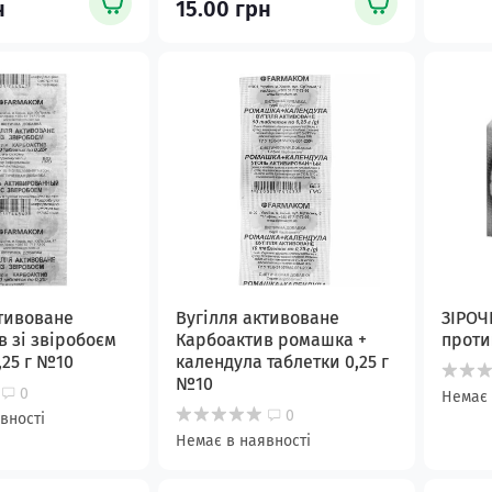
н
15.00 грн
ктивоване
Вугілля активоване
ЗІРОЧ
 зі звіробоєм
Карбоактив ромашка +
проти
,25 г №10
календула таблетки 0,25 г
№10
0
Немає 
0
вності
Немає в наявності