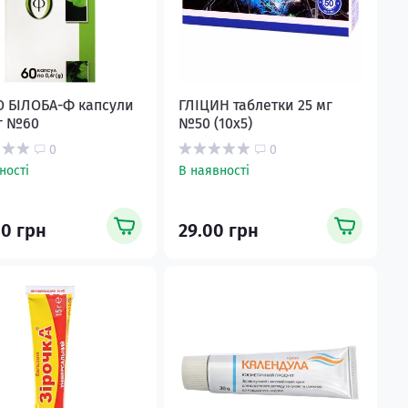
О БІЛОБА-Ф капсули
ГЛІЦИН таблетки 25 мг
г №60
№50 (10х5)
0
0
ності
В наявності
00 грн
29.00 грн