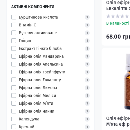
Олія ефір
АКТИВНІ КОМПОНЕНТИ
Евкаліпта 
Бурштинова кислота
1
В наявності
Вітамін C
1
Вугілля активоване
1
68.00 гр
Гліцин
1
Екстракт Гінкго білоба
1
Ефірна олія мандарина
1
Ефірна олія Апельсина
1
Ефірна олія грейпфруту
1
Ефірна олія Евкаліпту
1
Ефірна олія Лимона
1
Ефірна олія Меліси
1
Ефірна олія М’яти
1
Ефірна олія Ялини
1
Олія ефір
Календула
1
М'ята ефір
Кремній
1