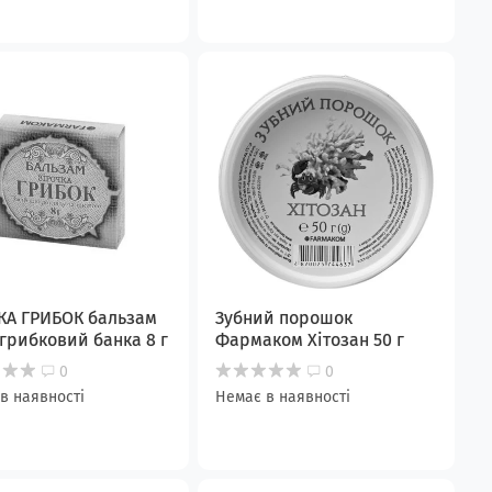
КА ГРИБОК бальзам
Зубний порошок
грибковий банка 8 г
Фармаком Хітозан 50 г
0
0
в наявності
Немає в наявності