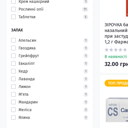
Крем нашкірний
1
Рослинні олії
11
Таблетки
5
ЗІРОЧКА б
ЗАПАХ
назальний
при засту
Апельсин
1
1,2 г Фарм
Гвоздика
1
Грейпфрут
1
В наявності
32.00 гр
Евкаліпт
1
Кедр
1
Лаванда
1
ТОП ПРОД
Лимон
1
М'ята
1
Мандарин
1
Меліса
1
Ялина
1