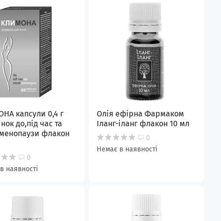
НА капcули 0,4 г
Олія ефірна Фармаком
нок до,під час та
Іланг-іланг флакон 10 мл
 менопаузи флакон
0
Немає в наявності
0
в наявності