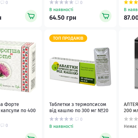
0
0
В наявності
В наяв
н
64.50 грн
87.0
ТОП ПРОДАЖІВ
а Форте
Таблетки з термопсисом
АЛТЕЯ
капсули по 400
від кашлю по 300 мг №20
200 м
0
0
В наявності
Немає 