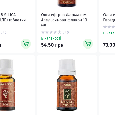
В SILICA
Олія ефірна Фармаком
Олія 
ІЛЕ) таблетки
Апельсинова флакон 10
Гвозд
мл
0
0
В наяв
В наявності
н
54.50 грн
73.0