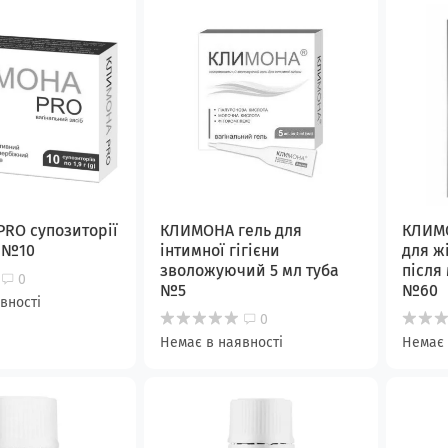
RO супозиторії
КЛИМОНА гель для
КЛИМО
і №10
інтимної гігієни
для жі
зволожуючий 5 мл туба
після
0
№5
№60
вності
0
Немає в наявності
Немає 