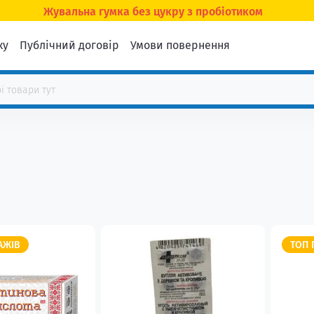
Жувальна гумка без цукру з пробіотиком
ку
Публічний договір
Умови повернення
АЖІВ
ТОП 