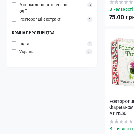
Монокомпонентні ефірні
3
В наявності
олії
75.00 гр
Розторопші екстракт
1
КРАЇНА ВИРОБНИЦТВА
Індія
1
Україна
21
Розторопш
Фармаком 
мг №30
В наявності