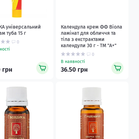
КА універсальний
Календула крем ФФ Віола
м туба 15 г
ламінат для обличчя та
тіла з екстрактами
0
календули 30 г - ТМ "А+"
ності
0
В наявності
0 грн
36.50 грн