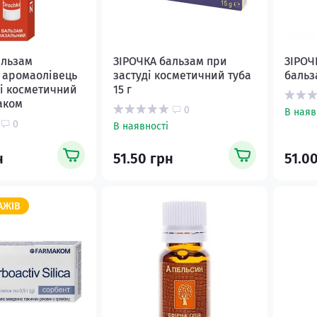
альзам
ЗІРОЧКА бальзам при
ЗІРОЧ
 аромаолівець
застуді косметичний туба
бальза
ді косметичний
15 г
аком
0
В наяв
0
В наявності
н
51.50 грн
51.0
АЖІВ