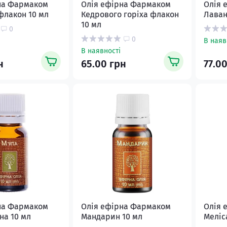
на Фармаком
Олія ефірна Фармаком
Олія 
флакон 10 мл
Кедрового горіха флакон
Лаван
10 мл
0
0
В наяв
В наявності
н
65.00 грн
77.0
на Фармаком
Олія ефірна Фармаком
Олія 
на 10 мл
Мандарин 10 мл
Меліс