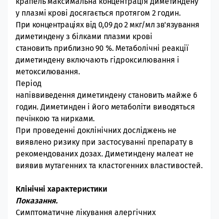
крапель максимальна концентрація диметиндену
у плазмі крові досягається протягом 2 годин.
При концентраціях від 0,09 до 2 мкг/мл зв'язуван
ня
диметиндену з білками плазми крові
становить
приблизно 90 %.
Метаболічні реакції
диметиндену включають гідроксилю
вання і
метоксилювання.
Період
напіввиведення
диметиндену
становить
майже 6
годин.
Диметинден і
його метаболіти виводяться
печінкою та нирками.
При проведенні доклінічних досліджень не
виявлено ризику при застосуванні препарату в
рекомендованих дозах. Диметиндену малеат не
виявив мутагенних та кластогенних властивостей.
Клінічні характеристики
Показання.
Симптоматичне лікування алергічних