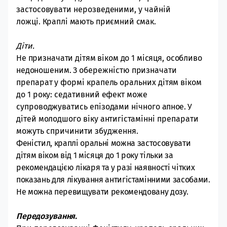
застосовувати нерозведеними, у чайній
ложці.
Краплі мають приємний смак.
Діти.
Не призначати дітям віком до 1 місяця, особливо
недоношеним.
З об
ережністю призначати
препарат у формі крапель оральних дітям віком
до 1 року: седативний ефект може
супроводжуватись епізодами нічного
апное.
У
дітей молодшого віку антигістамінні
препарати
можуть спричинити збудження.
Феністил, краплі оральні можна застосовувати
дітям віком від 1 місяця до 1 року тільки за
рекомендацією лікаря та у разі наявності чітких
показань для лікування антигістамінними засобами.
Не можна перевищувати рекомендовану дозу.
Передозування.