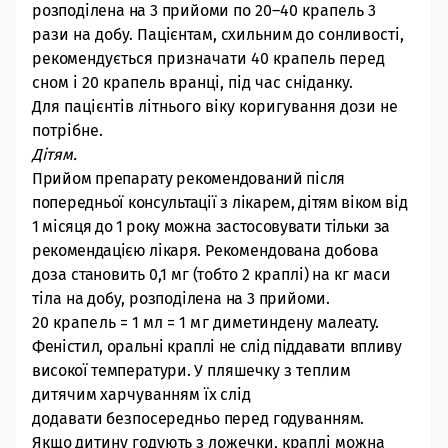
розподілена на 3 прийоми
по 20–40 крапель 3
рази на добу.
Пацієнтам, схильним до сонливості,
рекомен
дується призначати 40 крапель перед
сном і 20 крапель вранці, під час сніданку.
Для пацієнтів літнього віку коригування дози не
потрібне.
Дітям.
Прийом препарату рекомендований після
попередньої консультації з лікарем,
дітям віком від
1 місяця до 1 року можна застосовувати тільки за
рекомендацією лікаря
.
Рекомендована д
обова
доза становить 0,1 мг (тобто 2 краплі) на кг маси
тіла на добу,
розподілена на 3 прийоми
.
20 крапель = 1 мл = 1 мг диметиндену
малеату.
Феністил, оральні краплі не слід піддавати впливу
високої температури.
У
пляшечку з теплим
дитячим харчуванням їх слід
додавати
безпосередньо перед годуванням.
Якщо
дитину годують з ложечки, краплі можна