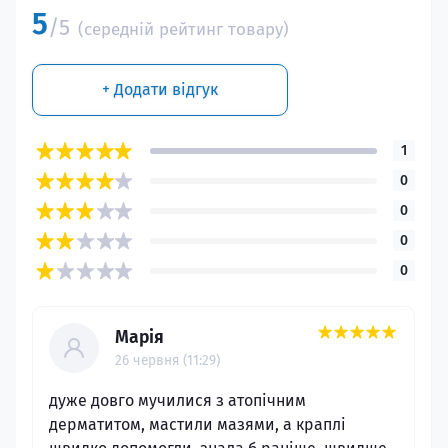
5
/5
(середній рейтинг товару)
+ Додати відгук
1
0
0
0
0
Марія
26 червня (11:29)
дуже довго мучилися з атопічним
дерматитом, мастили мазями, а краплі