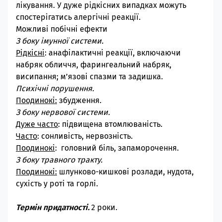
лікування. У дуже рідкісних випадках можуть
спостерігатись алергічні реакції.
Можливі побічні ефекти
З боку імунної системи.
Рідкісні
: анафілактичні реакції, включаючи
набряк обличчя, фарингеальний набряк,
висипання; м’язові спазми та задишка.
Психічні порушення.
Поодинокі:
збудження.
З боку нервової системи.
Дуже часто
: підвищена втомлюваність.
Часто
: сонливість, нервозність.
Поодинокі
: головний біль, запаморочення.
З боку травного тракту.
Поодинокі:
шлунково-кишкові розлади, нудота,
сухість у роті та горлі.
Термін придатності.
2 роки.