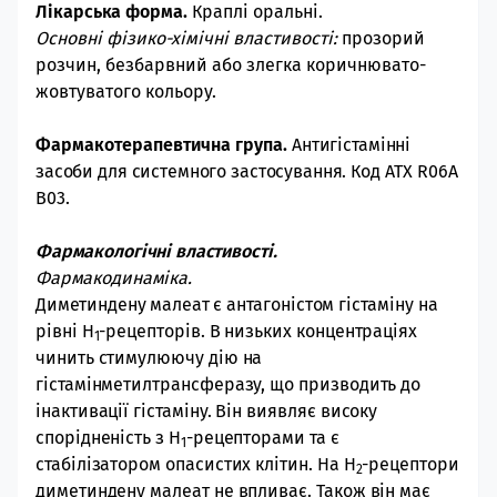
Лікарська форма.
Краплі оральні.
Основні фізико-хімічні властивості:
прозорий
розчин, безбарвний або злегка коричнювато-
жовтуватого кольору.
Фармакотерапевтична група.
Антигістамінні
засоби для системного застосування.
Код АТХ
R06А
B03.
Фармакологічні властивості.
Фармакодинаміка.
Диметиндену малеат є
антагоністом гістаміну на
рівні Н
-рецепторів. В низьких концентраціях
1
чинить стимулюючу дію на
гістамінметилтрансферазу, що призводить до
інактивації гістаміну. Він виявляє високу
спорідненість з Н
-рецепторами та є
1
стабілізатором опасистих клітин. На Н
-рецептори
2
диметиндену малеат не впливає. Також він має