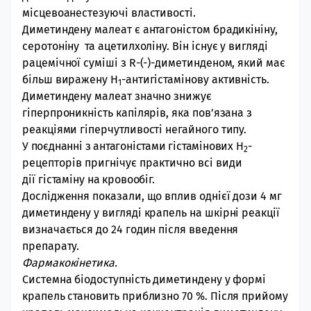
місцевоанестезуючі властивості.
Диметиндену малеат є антагоністом брадикініну,
серотоніну та ацетилхоліну. Він існує у вигляді
рацемічної суміші з R-(-)-диметинденом, який має
більш виражену Н
-антигістамінову активність.
1
Диметиндену малеат значно знижує
гіперпроникність капілярів, яка пов’язана з
реакціями гіперчутливості негайного типу.
У поєднанні з антагоністами гістамінових
Н
-
2
рецепторів пригнічує практично всі види
дії
гістаміну на кровообіг.
Дослідження показали, що вплив однієї дози 4 мг
диметиндену у вигляді крапель на шкірні реакції
визначається до 24 годин після введення
препарату.
Фармакокінетика.
Системна біодоступність диметиндену у формі
крапель становить приблизно 70 %. Після прийому