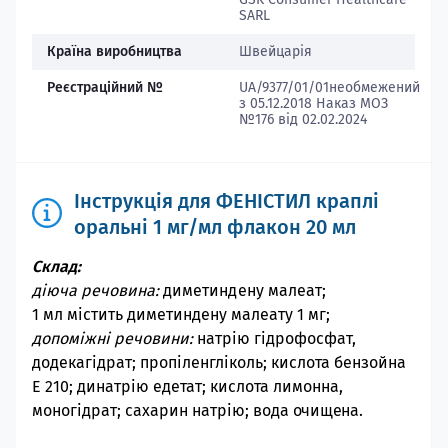
SARL
Країна виробництва
Швейцарія
Реєстраційний №
UA/9377/01/01необмежений
з 05.12.2018 Наказ МОЗ
№176 від 02.02.2024
Інструкція для ФЕНІСТИЛ краплі
оральні 1 мг/мл флакон 20 мл
Склад:
діюча речовина:
диметиндену малеат;
1 мл містить диметиндену малеату 1 мг;
допоміжні речовини:
натрію гідрофосфат,
додекагідрат; п
ропіленгліколь;
кислота
б
ензойна
Е 210; д
инатрію едетат; кислота лимонна,
моногідрат; сахарин натрію;
вода
очищена.