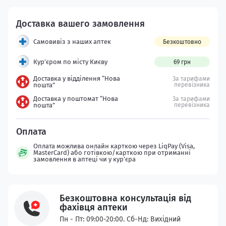
Самовивіз з наших аптек
Безкоштовно
Кур’єром по місту Києву
69 грн
Доставка у відділення “Нова
За тарифами
пошта”
перевізника
Доставка у поштомат “Нова
За тарифами
пошта”
перевізника
Оплата можлива онлайн карткою через LiqPay (Visa,
MasterCard) або готівкою/карткою при отриманні
замовлення в аптеці чи у кур’єра
Безкоштовна консультація від
фахівця аптеки
Пн - Пт: 09:00-20:00. Сб-Нд: Вихідний