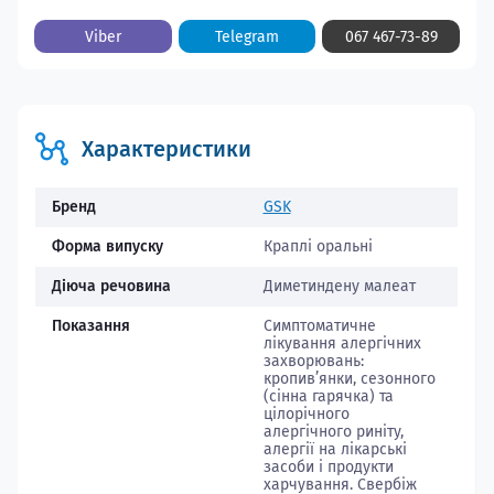
Viber
Telegram
067 467-73-89
Характеристики
Бренд
GSK
Форма випуску
Краплі оральні
Діюча речовина
Диметиндену малеат
Показання
Симптоматичне
лікування алергічних
захворювань:
кропив’янки, сезонного
(сінна гарячка) та
цілорічного
алергічного риніту,
алергії на лікарські
засоби і продукти
харчування. Свербіж