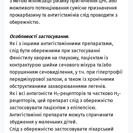
З метою мінімізації ризику пригнічення ЦНС або
можливого потенціювання сумісне призначення
прокарбазину та антигістамінів слід проводити з
обережністю.
Особливості застосування.
Як і з іншими антигістамінними препаратами,
слід бути обережними при застосуванні
Феністилу хворим на глаукому, пацієнтам із
контрактурою шийки сечового міхура та/або
порушенням сечовиділення, у т.ч. при гіпертрофії
передміхурової залози, а також із хронічними
обструктивними захворюваннями легенів.
Як і всі антагоністи H
-рецепторів та частково H
-
1
2
рецепторів, цей препарат слід з обережністю
застосовувати пацієнтам з епілепсією.
Антигістамінні препарати можуть спричинити
збудження у маленьких дітей.
Слід з обережністю застосовувати лікарський