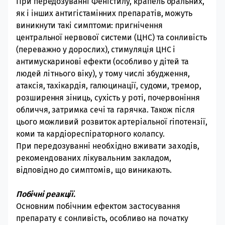
При передозуванні Феністилу, крапель оральних,
як і інших антигістамінних препаратів, можуть
виникнути такі симптоми: пригнічення
центральної нервової системи (ЦНС) та сонливість
(переважно у дорослих), стимуляція ЦНС і
антимускаринові ефекти (особливо у дітей
та
людей літнього віку
), у тому числі збудження,
атаксія, тахікардія, галюцинації, судоми, тремор,
розширення зіниць, сухість у роті, почервоніння
обличчя, затримка сечі та гарячка. Також після
цього можливий розвиток артеріальної гіпотензії,
коми та кардіореспіраторного колапсу.
При передозуванні необхідно вживати заходів,
рекомендованих лікувальним закладом,
відповідно до симптомів, що виникають.
Побічні реакції.
Основним побічним ефектом застосування
препарату є сонливість, особливо на початку