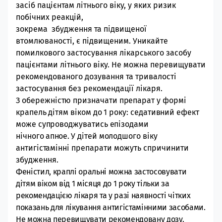
засіб пацієнтам літнього віку, у яких ризик
побічних реакцій,
зокрема збудження та підвищеної
втомлюваності, є підвищеним. Уникайте
помилкового застосування лікарського засобу
пацієнтами літнього віку. Не можна перевищувати
рекомендованого дозування та тривалості
застосування без рекомендації лікаря.
З об
ережністю призначати препарат у формі
крапель дітям віком до 1 року: седативний ефект
може супроводжуватись епізодами
нічного
апное.
У дітей молодшого віку
антигістамінні
препарати можуть спричинити
збудження.
Феністил, краплі оральні можна застосовувати
дітям віком від 1 місяця до 1 року тільки за
рекомендацією лікаря та у разі наявності чітких
показань для лікування антигістамінними засобами.
Не можна перевищувати рекомендовану дозу.