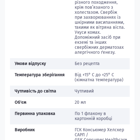
різного походження,
крім пов’язаного з
холестазом. Свербіж
при захворюваннях із
шкірними висипаннями,
такими як вітряна віспа.
Укуси комах.
Допоміжний засіб при
екземі та інших
свербіжних дерматозах
алергічного ґенезу.
Умови відпуску
Без рецепта
Температура зберігання
Від +15° С до +25° С
(кімнатна температура)
Чутливість до світла
Чутливий
Об'єм
20 мл
Первинна упаковка
По 1 флакону в
картонній коробці
Виробник
ГСК Консьюмер Хелскер
САРЛ /
GSK Consumer Healthcare