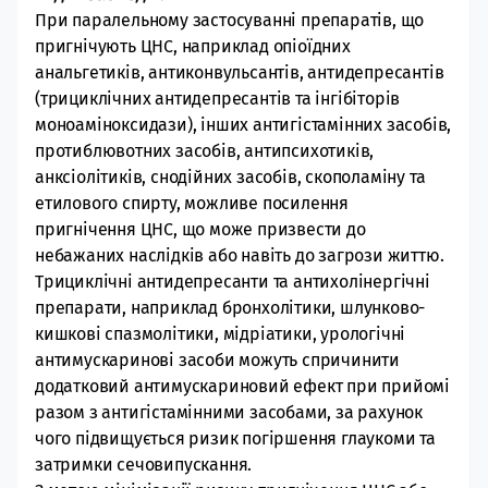
При паралельному застосуванні препаратів, що
пригнічують ЦНС, наприклад опіоїдних
анальгетиків, антиконвульсантів, антидепресантів
(трициклічних антидепресантів та інгібіторів
моноаміноксидази), інших антигістамінних засобів,
протиблювотних засобів, антипсихотиків,
анксіолітиків, снодійних засобів, скополаміну та
етилового спирту, можливе посилення
пригнічення ЦНС, що може призвести до
небажаних наслідків або навіть до загрози життю.
Трициклічні антидепресанти та антихолінергічні
препарати, наприклад бронхолітики, шлунково-
кишкові спазмолітики, мідріатики, урологічні
антимускаринові засоби можуть спричинити
додатковий антимускариновий ефект при прийомі
разом з антигістамінними засобами, за рахунок
чого підвищується ризик погіршення глаукоми та
затримки сечовипускання.