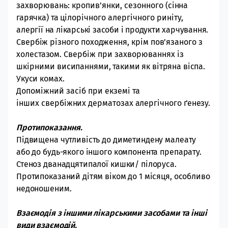
захворювань: кропив’янки, сезонного
(сінна
гарячка) та ціло
річного алергічного риніту,
а
лергії на лікарські засоби і продукти харчування.
С
вербіж різного походження, крім пов’язаного з
холестазом.
Свербіж при захворюваннях із
шкірними
висипаннями, такими як вітряна віспа.
Укуси комах.
Допоміжний засіб при екземі та
інших
свербіжних дерматозах алергічного ґенезу.
Протипоказання.
Підвищена чутливість до диметиндену малеату
або до будь-якого іншого компонента препарату.
Стеноз дванадцятипалої кишки/ пілоруса.
Протипоказаний дітям віком до 1 місяця, особливо
недоношеним.
Взаємодія з іншими лікарськими засобами та інші
види взаємодій.