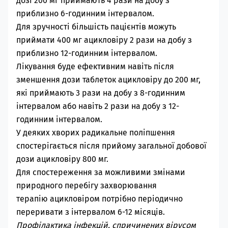
дозі 200 мг приймають 4 рази на добу з
приблизно 6-годинним інтервалом.
Для зручності більшість пацієнтів можуть
приймати 400 мг
ацикловіру
2 рази на добу з
приблизно 12-годинним інтервалом.
Лікування буде ефективним навіть після
зменшення дози таблеток
ацикловіру
до 200 мг,
які приймають 3 рази на добу з 8-годинним
інтервалом або навіть 2 рази на добу з 12-
годинним інтервалом.
У деяких хворих радикальне поліпшення
спостерігається після прийому загальної добової
дози
ацикловіру
800 мг.
Для спостереження за можливими змінами
природного перебігу захворювання
терапію
ацикловіром
потрібно періодично
переривати з інтервалом 6-12 місяців.
Профілактика інфекцій, спричинених вірусом