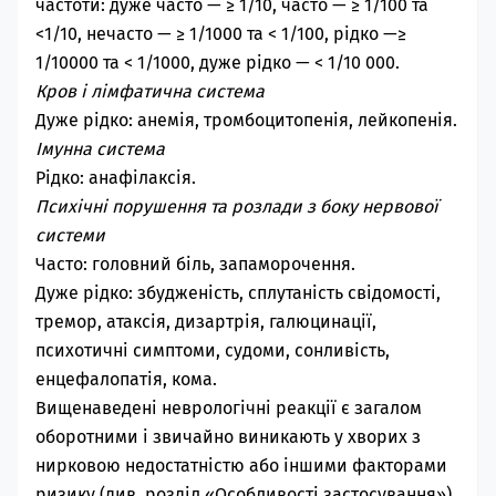
частоти: дуже часто — ≥ 1/10, часто — ≥ 1/100 та
<1/10, нечасто — ≥ 1/1000 та < 1/100, рідко —≥
1/10000 та < 1/1000, дуже рідко — < 1/10 000.
Кров і лімфатична система
Дуже рідко: анемія, тромбоцитопенія, лейкопенія.
Імунна система
Рідко: анафілаксія.
Психічні порушення та розлади з боку нервової
системи
Часто: головний біль, запаморочення.
Дуже рідко: збудженість, сплутаність свідомості,
тремор, атаксія, дизартрія, галюцинації,
психотичні симптоми, судоми, сонливість,
енцефалопатія, кома.
Вищенаведені неврологічні реакції є загалом
оборотними і звичайно виникають у хворих з
нирковою недостатністю або іншими факторами
ризику (див. розділ «Особливості застосування»).