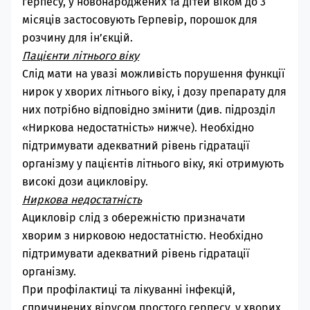
герпесу, у новонароджених та дітей віком до 3
місяців застосовують Герпевір, порошок для
розчину для ін’єкцій.
Пацієнти літнього віку
Слід мати на увазі можливість порушення функції
нирок у хворих літнього віку, і дозу препарату для
них потрібно відповідно змінити (див. підрозділ
«Ниркова недостатність» нижче). Необхідно
підтримувати адекватний рівень гідратації
організму у пацієнтів літнього віку, які отримують
високі дози ацикловіру.
Ниркова недостатність
Ацикловір слід з обережністю призначати
хворим з нирковою недостатністю.
Необхідно
підтримувати адекватний рівень гідратації
організму.
При профілактиці та лікуванні інфекцій,
спричинених вірусом простого герпесу, у хворих