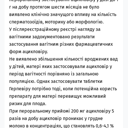
г на добу протягом шести місяців не було
виявлено клінічно значущого впливу на кількість
сперматозоїдів, моторику або морфологію.
У
післяреєстраційному реєстрі нагляду за
вагітними задокументовано результати
застосування вагітним різних фармацевтичних
форм ацикловіру.
Не виявлено збільшення кількості вроджених вад
у дітей, матері яких застосовували ацикловір у
період вагітності порівняно із загальною
популяцією. Однак застосовувати таблетки
Герпевіру потрібно тоді, коли потенційна користь
препарату для матері перевищує можливий
ризик для плода.
При пероральному прийомі 200 мг ацикловіру 5
разів на добу ацикловір проникає у грудне
молоко в концентраціях, що становлять 0,6-4,1 %