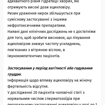
адекватного рівня гідратації хворих, які
отримують високі дози ацикловіру
.
Ризик ураження нирок збільшується при
сумісному застосуванні з іншими
нефротоксичними препаратами.
Наявні дані клінічних досліджень не є достатніми
для того, щоб зробити висновок, що лікування
ацикловіром знижує частоту ускладнень,
пов’язаних з вітряною віспою, в
імунокомпетентних пацієнтів.
Застосування у період вагітності або годування
груддю.
Інформація щодо впливу ацикловіру на жіночу
фертильність відсутня.
У дослідженні 20 пацієнтів чоловічої статі з
нормальним числом сперматозоїдів при
пероральному застосуванні ацикловіру у дозі до 1