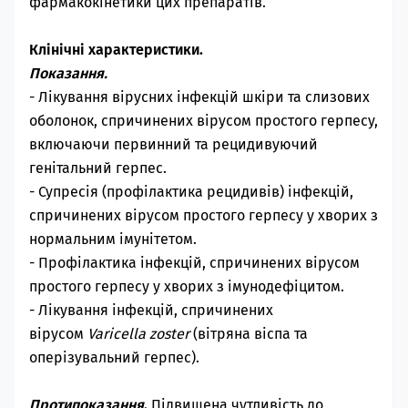
фармакокінетики цих препаратів.
Клінічні характеристики.
Показання.
-
Лікування вірусних інфекцій шкіри та слизових
оболонок, спричинених вірусом простого герпесу,
включаючи первинний та рецидивуючий
генітальний герпес.
- Супресія (профілактика рецидивів) інфекцій,
спричинених вірусом простого герпесу у хворих з
нормальним імунітетом.
- Профілактика інфекцій, спричинених вірусом
простого герпесу у хворих з імунодефіцитом.
- Лікування інфекцій, спричинених
вірусом
Varicella zoster
(вітряна віспа та
оперізувальний герпес).
Протипоказання
.
Підвищена чутливість до