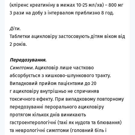
(кліренс креатиніну в межах 10-25 мл/хв) – 800 мг
3 рази на добу з інтервалом приблизно 8 год.
Діти.
Таблетки
ацикловіру
застосовують дітям віком від
2 років.
Передозування.
Симптоми.
Ацикловір лише частково
абсорбується з кишково-шлункового тракту.
Випадковий прийом пацієнтами до
20
г
ацикловіру внутрішньо не спричиняв
токсичного ефекту. При випадковому повторному
передозуванні перорального ацикловіру
протягом кількох днів виникають
гастроентерологічні (такі як нудота та блювання)
та неврологічні симптоми (головний біль і