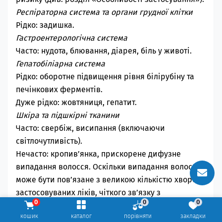
Респіраторна система та органи грудної клітки
Рідко: задишка.
Гастроентерологічна система
Часто: нудота, блювання, діарея, біль у животі.
Гепатобіліарна система
Рідко: оборотне підвищення рівня білірубіну та
печінкових ферментів.
Дуже рідко: жовтяниця, гепатит.
Шкіра та підшкірні тканини
Часто: свербіж, висипання (включаючи
світлочутливість).
Нечасто: кропив’янка, прискорене дифузне
випадання волосся. Оскільки випадання волосся
може бути пов’язане з великою кількістю хвороб і
застосовуваних ліків, чіткого зв’язку з
0
0
0
ацикловіром виявлено не було.
кошик
каталог
порівняти
закладки
Рідко: ангіоневротичний набряк.