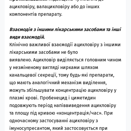
ацикловіру, валацикловіру або до інших
компонентів препарату.
Взаємодія з іншими лікарськими засобами та інші
види взаємодій.
Клінічно важливої взаємодії ацикловіру з іншими
лікарськими засобами не було
виявлено.
Ацикловір виділяється головним чином
у незміненому вигляді нирками шляхом
канальцевої секреції, тому будь-які препарати,
що мають аналогічний механізм виділення,
можуть збільшувати концентрацію ацикловіру у
плазмі крові. Пробенецид і циметидин
подовжують період напіввиведення ацикловіру
та площу під кривою «концентрація/час».
При
одночасному застосуванні ацикловіру з
імуносупресантом
, який застосовується при