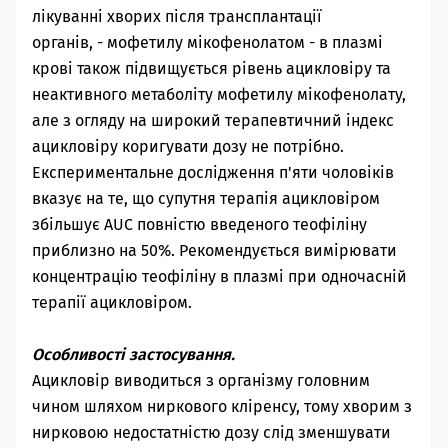
лікуванні хворих після трансплантації
органів,
-
мофетилу мікофенолатом
-
в плазмі
крові також підвищується рівень ацикловіру та
неактивного метаболіту
мофетилу мікофенолату
,
але з огляду на широкий терапевтичний індекс
ацикловіру коригувати дозу не потрібно.
Експериментальне дослідження п'яти чоловіків
вказує на те, що супутня терапія ацикловіром
збільшує AUC повністю введеного теофіліну
приблизно на 50%. Рекомендується вимірювати
концентрацію теофіліну в плазмі при одночасній
терапії ацикловіром.
Особливості застосування.
Ацикловір виводиться з організму головним
чином шляхом ниркового кліренсу, тому хворим з
нирковою недостатністю дозу слід зменшувати