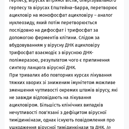
герпесу, вірусах вітряної віспи, оперізувального
герпесу та вірусах Епштейна–Барра, перетворює
ацикловір на монофосфат ацикловіру – аналог
нуклеозиду, який потім перетворюється
послідовно на дифосфат і трифосфат за
допомогою ферментів клітини. Слідом за
вбудовуванням у вірусну ДНК ацикловіру
трифосфат взаємодіє з вірусною ДНК-
полімеразою, результатом чого є припинення
синтезу ланцюга вірусної ДНК.
При тривалих або повторних курсах лікування
тяжких хворих зі зниженим імунітетом можливе
зменшення чутливості окремих штамів вірусу, які
не завжди відповідають на лікування
ацикловіром. Більшість клінічних випадків
нечутливості пов’язані з дефіцитом вірусної
тимідинкінази, однак існують повідомлення про
ушкодження вірусної тимідинкінази та ДНК.
In