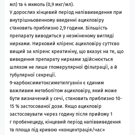
мл) та 4 мкмоль (0,9 мкг/мл).
У дорослих кінцевий період напіввиведення при
внутрішньовенному введенні ацикловіру
становить приблизно 2,9 години. Більшість
препарату виводиться у незміненому вигляді
нирками. Нирковий кліренс ацикловіру суттєво
вищий за кліренс креатиніну, що вказує на те, що
виведення препарату нирками здійснюється
шляхом не лише гломерулярної фільтрації, а й
тубулярної секреції.
9-карбоксиметоксиметилгуанін є єдиним
важливим метаболітом ацикловіру, який може
бути визначений у сечі, становить приблизно 10-
15 % застосованої дози. Якщо ацикловір
застосовувати через годину після прийому
1
г
пробенециду, кінцевий період напіввиведення
та площа під кривою «концентрація/час»