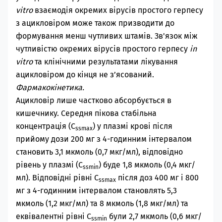
vitro
взаємодія окремих вірусів простого герпесу
з ацикловіром може також призводити до
формування менш чутливих штамів. Зв'язок між
чутливістю окремих вірусів простого герпесу
in
vitro
та клінічними результатами лікування
ацикловіром до кінця не з’ясований.
Фармакокінетика.
Ацикловір лише частково абсорбується в
кишечнику. Середня пікова стабільна
концентрація (С
) у плазмі крові після
ssmax
прийому дози 200 мг з 4-годинним інтервалом
становить 3,1 мкмоль (0,7 мкг/мл), відповідно
рівень у плазмі (C
) буде 1,8 мкмоль (0,4 мкг/
ssmin
мл). Відповідні рівні С
після доз 400 мг і 800
ssmax
мг з 4-годинним інтервалом становлять 5,3
мкмоль (1,2 мкг/мл) та 8 мкмоль (1,8 мкг/мл) та
еквівалентні рівні C
були 2,7 мкмоль (0,6 мкг/
ssmin