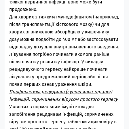
тяжкої первинної інфекції воно може бути
продовжено.
Для хворих з тяжким імунодефіцитом (наприклад,
після трансплантації кісткового мозку) чи для
хворих зі зниженою абсорбцією у кишечнику
дозу можна подвоїти до 400 мг або застосовувати
відповідну дозу для внутрішньовенного введення.
Лікування потрібно починати якомога раніше
після початку розвитку інфекції. У випадку
рецидивуючого герпесу найкраще починати
лікування у продромальний період або після
появи перших ознак ураження шкіри.
Профілактика рецидивів (супресивна терапія)
інфекцій, спричинених вірусом простого герпесу
У хворих з нормальним імунітетом для
запобігання рецидивам інфекцій, спричинених
вірусом простого герпесу, таблетки
ацикловіру
в