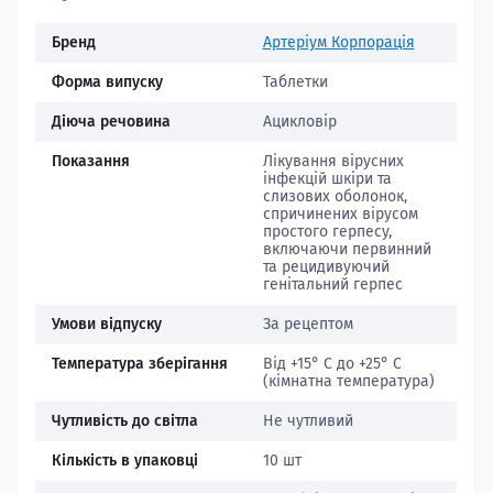
Бренд
Артеріум Корпорація
Форма випуску
Таблетки
Діюча речовина
Ацикловір
Показання
Лікування вірусних
інфекцій шкіри та
слизових оболонок,
спричинених вірусом
простого герпесу,
включаючи первинний
та рецидивуючий
генітальний герпес
Умови відпуску
За рецептом
Температура зберігання
Від +15° С до +25° С
(кімнатна температура)
Чутливість до світла
Не чутливий
Кількість в упаковці
10 шт