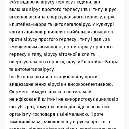
vitro
відносно вірусу герпесу людини, що
включає вірус простого герпесу І та ІІ типу, вірус
вітряної віспи та оперізувального герпесу, вірус
Епштейна–Барра та цитомегаловірус. У культурі
клітин ацикловір виявляє найбільшу активність
проти вірусу простого герпесу I типу і далі, за
зменшенням активності, проти вірусу простого
герпесу II типу, вірусу вітряної віспи та
оперізувального герпесу, вірусу Епштейна–Барра
та цитомегаловірусу.
Інгібіторна активність ацикловіру проти
вищезазначених вірусів є високоселективною.
Фермент тимідинкіназа в нормальній
неінфікованій клітині не використовує ацикловір
як субстрат, тому токсична дія відносно клітин
організму-господаря є мінімальною. Проте
тимідинкіназа, закодована у вірусах простого