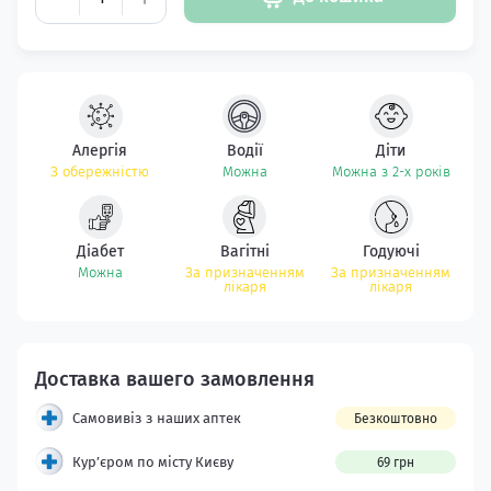
Алергія
Водії
Діти
З обережністю
Можна
Можна з 2-х років
Діабет
Вагітні
Годуючі
Можна
За призначенням
За призначенням
лікаря
лікаря
Самовивіз з наших аптек
Безкоштовно
Кур’єром по місту Києву
69 грн