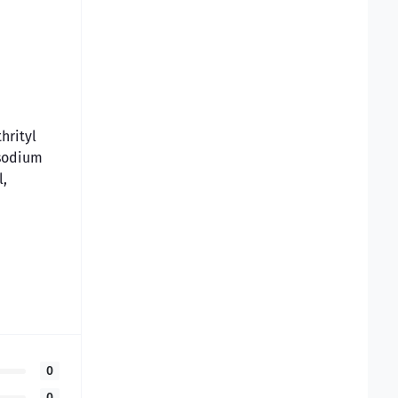
hrityl
 sodium
l,
0
0