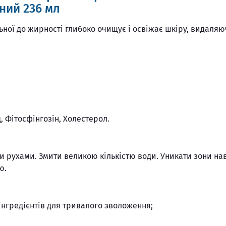
ний 236 мл
ної до жирності глибоко очищує і освіжає шкіру, видаля
д, Фітосфінгозін, Холестерол.
ими рухами. Змити великою кількістю води. Уникати зони на
ю.
інгредієнтів для тривалого зволоження;