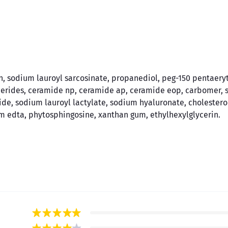
, sodium lauroyl sarcosinate, propanediol, peg-150 pentaeryt
lycerides, ceramide np, ceramide ap, ceramide eop, carbomer,
de, sodium lauroyl lactylate, sodium hyaluronate, cholestero
um edta, phytosphingosine, xanthan gum, ethylhexylglycerin.