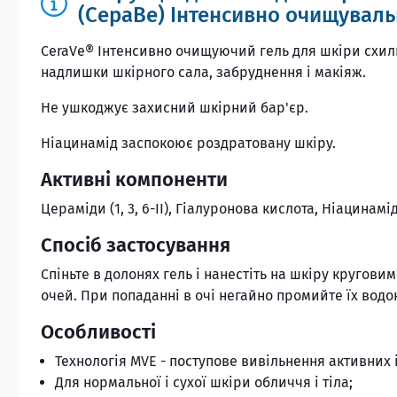
(СераВе) Інтенсивно очищуваль
CeraVe® Інтенсивно очищуючий гель для шкіри схиль
надлишки шкірного сала, забруднення і макіяж.
Не ушкоджує захисний шкірний бар'єр.
Ніацинамід заспокоює роздратовану шкіру.
Активні компоненти
Цераміди (1, 3, 6-II), Гіалуронова кислота, Ніацинамі
Спосіб застосування
Спіньте в долонях гель і нанестіть на шкіру кругов
очей. При попаданні в очі негайно промийте їх водо
Особливості
Технологія MVE - поступове вивільнення активних 
Для нормальної і сухої шкіри обличчя і тіла;