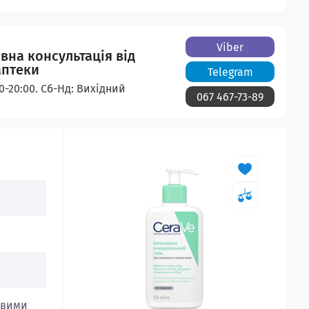
Viber
вна консультація від
аптеки
Telegram
00-20:00. Сб-Нд: Вихідний
067 467-73-89
говими