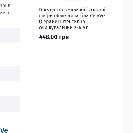
 зони
Гель для нормальної і жирної
мийте
шкіри обличчя та тіла CeraVe
(СераВе) Інтенсивно
очищувальний 236 мл
448.00 грн
aVe