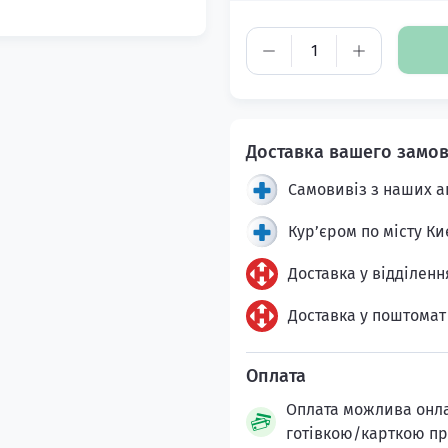
Самовивіз з наших а
Кур’єром по місту Ки
Доставка у відділенн
Доставка у поштомат
Оплата можлива онлай
готівкою/карткою пр