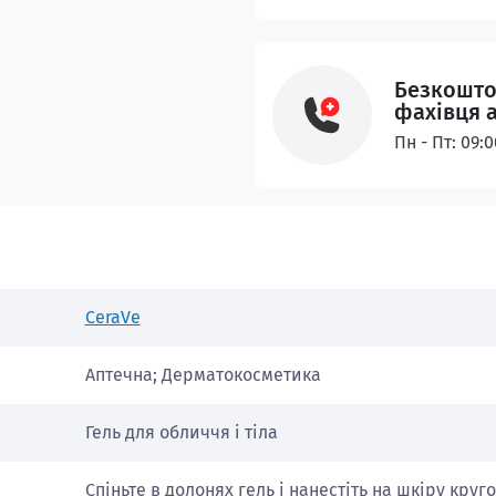
Безкошто
фахівця 
Пн - Пт: 09:
CeraVe
Аптечна; Дерматокосметика
Гель для обличчя і тіла
Спіньте в долонях гель і нанестіть на шкіру кру