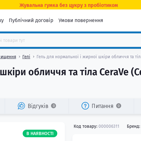
Жувальна гумка без цукру з пробіотиком
ку
Публічний договір
Умови повернення
чищення
Гелі
Гель для нормальної і жирної шкіри обличчя та ті
шкіри обличчя та тіла CeraVe (
Відгуків
Питання
0
0
Код товару:
000006311
Бренд:
В НАЯВНОСТІ