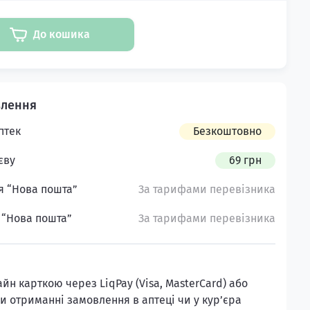
До кошика
птек
Безкоштовно
єву
69 грн
я “Нова пошта”
За тарифами перевізника
 “Нова пошта”
За тарифами перевізника
н карткою через LiqPay (Visa, MasterCard) або
и отриманні замовлення в аптеці чи у кур’єра