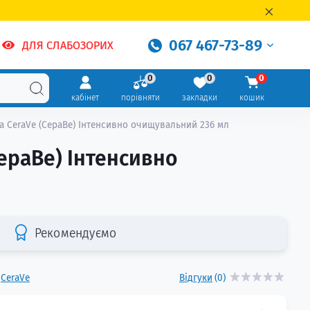
067 467-73-89
ДЛЯ СЛАБОЗОРИХ
0
0
0
кабінет
порівняти
закладки
кошик
ла CeraVe (СераВе) Інтенсивно очищувальний 236 мл
СераВе) Інтенсивно
Рекомендуємо
CeraVe
Відгуки
(0)