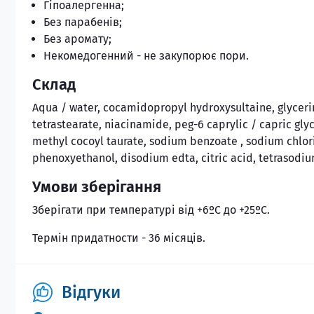
Гіпоалергенна;
Без парабенів;
Без аромату;
Некомедогенний - не закупорює пори.
Склад
Аqua / water, cocamidopropyl hydroxysultaine, glycerin
tetrastearate, niacinamide, peg-6 caprylic / capric g
methyl cocoyl taurate, sodium benzoate , sodium chlori
phenoxyethanol, disodium edta, citric acid, tetrasodi
Умови зберігання
Зберігати при температурі від +6ºС до +25ºС.
Термін придатности - 36 місяців.
Відгуки