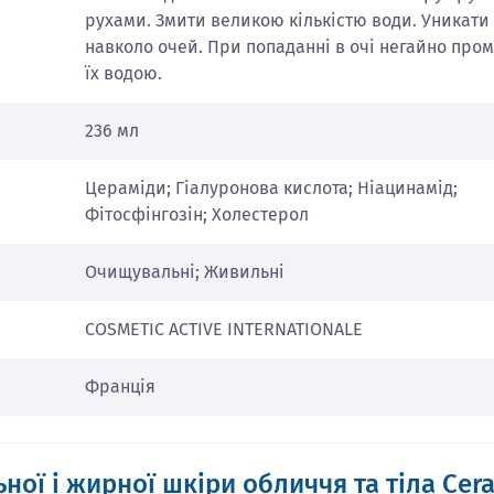
рухами. Змити великою кількістю води. Уникати
навколо очей. При попаданні в очі негайно про
їх водою.
236 мл
Цераміди; Гіалуронова кислота; Ніацинамід;
Фітосфінгозін; Холестерол
Очищувальні; Живильні
COSMETIC ACTIVE INTERNATIONALE
Франція
ної і жирної шкіри обличчя та тіла Cer