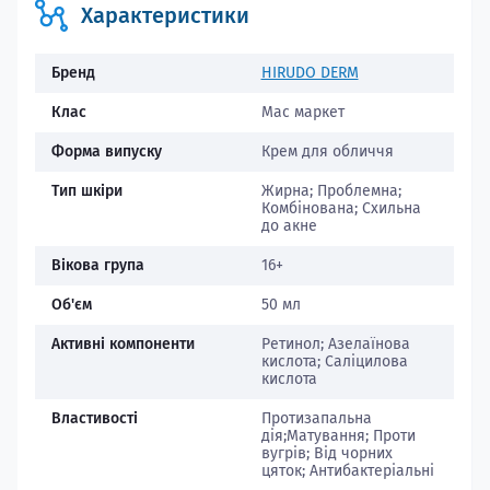
Характеристики
Бренд
HIRUDO DERM
Клас
Мас маркет
Форма випуску
Крем для обличчя
Тип шкіри
Жирна; Проблемна;
Комбінована; Схильна
до акне
Вікова група
16+
Об'єм
50 мл
Активні компоненти
Ретинол; Азелаїнова
кислота; Саліцилова
кислота
Властивості
Протизапальна
дія;Матування; Проти
вугрів; Від чорних
цяток; Антибактеріальні