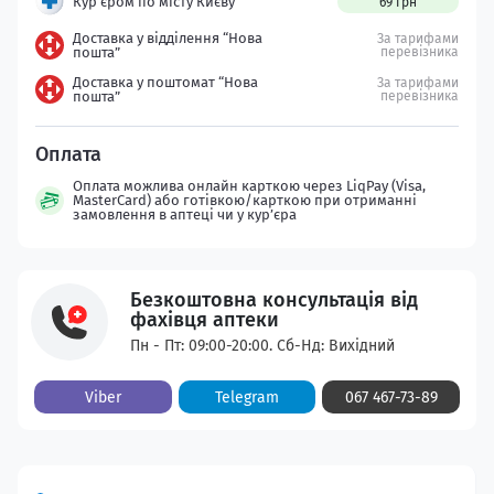
Кур’єром по місту Києву
69 грн
Доставка у відділення “Нова
За тарифами
пошта”
перевізника
Доставка у поштомат “Нова
За тарифами
пошта”
перевізника
Оплата можлива онлайн карткою через LiqPay (Visa,
MasterCard) або готівкою/карткою при отриманні
замовлення в аптеці чи у кур’єра
Безкоштовна консультація від
фахівця аптеки
Пн - Пт: 09:00-20:00. Сб-Нд: Вихідний
Viber
Telegram
067 467-73-89