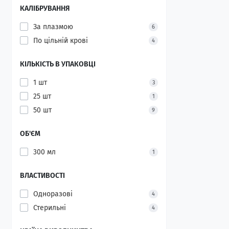
КАЛІБРУВАННЯ
За плазмою
6
По цільній крові
4
КІЛЬКІСТЬ В УПАКОВЦІ
1 шт
3
25 шт
1
50 шт
9
ОБ'ЄМ
300 мл
1
ВЛАСТИВОСТІ
Одноразові
4
Стерильні
4