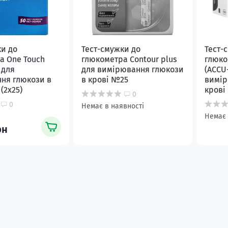
ки до
Тест-смужки до
Тест-
а One Touch
глюкометра Contour plus
глюко
 для
для вимірювання глюкози
(ACCU
ня глюкози в
в крові №25
вимір
(2х25)
крові
0
0
Немає в наявності
Немає 
рн