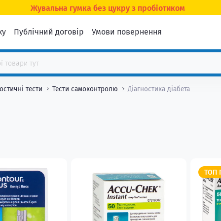
Жувальна гумка без цукру з пробіотиком
ку
Публічний договір
Умови повернення
остичні тести
Тести самоконтролю
Діагностика діабета
ТОП 