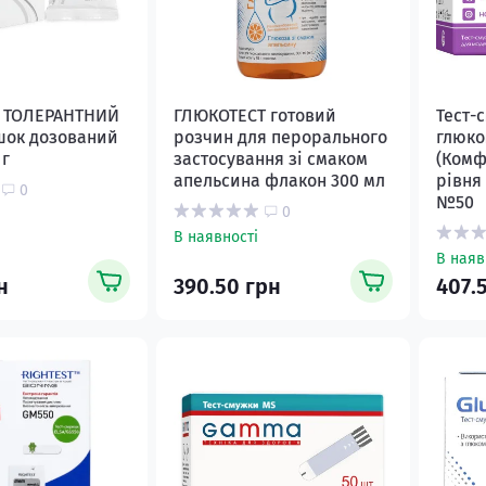
- ТОЛЕРАНТНИЙ
ГЛЮКОТЕСТ готовий
Тест-
шок дозований
розчин для перорального
глюко
 г
застосування зі смаком
(Комф
апельсина флакон 300 мл
рівня
0
№50
0
В наявності
В наяв
н
390.50 грн
407.