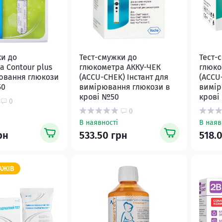
ки до
Тест-смужки до
Тест-
 Contour plus
глюкометра АККУ-ЧЕК
глюко
ювання глюкози
(ACCU-CHEK) Інстант для
(ACCU
50
вимірювання глюкози в
вимір
крові №50
крові
0
0
В наявності
В наяв
рн
533.50 грн
518.
АЖІВ