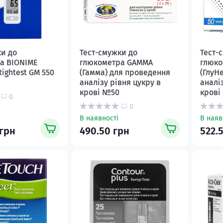
ки до
Тест-смужки до
Тест-
а BIONIME
глюкометра GAMMA
глюко
Rightest GM 550
(Гамма) для проведення
(ГлуН
аналізу рівня цукру в
аналі
крові №50
крові
0
0
В наявності
В наяв
 грн
490.50 грн
522.