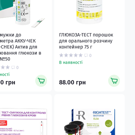
смужки до
ГЛЮКОЗА-ТЕСТ порошок
метра АККУ-ЧЕК
для орального розчину
-CHEK) Актив для
контейнер 75 г
ювання глюкози в
0
 №50
В наявності
0
ності
00 грн
88.00 грн