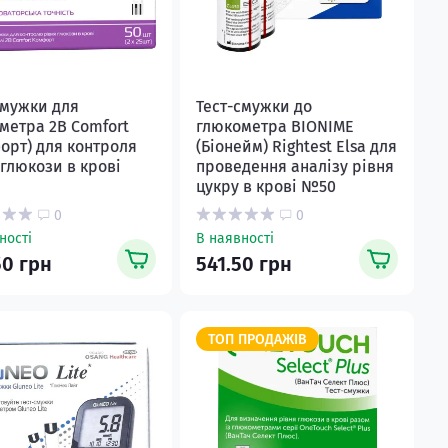
смужки для
Тест-смужки до
метра 2B Comfort
глюкометра BIONIME
орт) для контроля
(Біонейм) Rightest Elsa для
 глюкози в крові
проведення аналізу рівня
цукру в крові №50
0
0
ності
В наявності
50 грн
541.50 грн
ТОП ПРОДАЖІВ