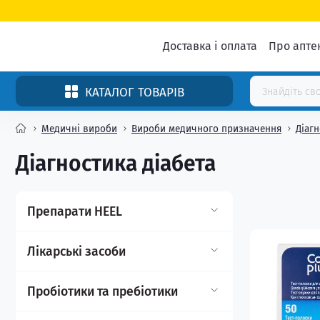
Доставка і оплата
Про апте
КАТАЛОГ ТОВАРІВ
Медичні вироби
Вироби медичного призначення
Діагн
Діагностика діабета
Препарати HEEL
Ампули
Лікарські засоби
Гелі, мазі
Нервова система
Пробіотики та пребіотики
Краплі
Протиалергічні засоби