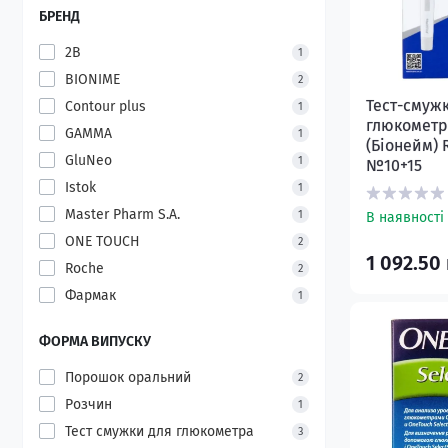
БРЕНД
2B
1
BIONIME
2
Тест-смуж
Contour plus
1
глюкометр
GAMMA
1
(Біонейм) 
GluNeo
1
№10+15
Istok
1
Master Pharm S.A.
1
В наявності
ONE TOUCH
2
1 092.50
Roche
2
Фармак
1
ФОРМА ВИПУСКУ
Порошок оральний
2
Розчин
1
Тест смужки для глюкометра
3