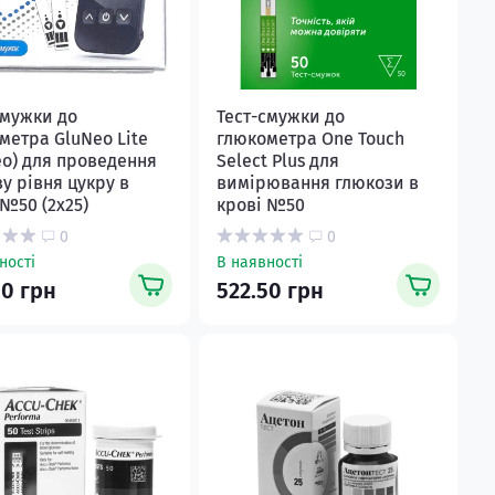
смужки до
Тест-смужки до
метра GluNeo Lite
глюкометра One Touch
ео) для проведення
Select Plus для
зу рівня цукру в
вимірювання глюкози в
 №50 (2х25)
крові №50
0
0
ності
В наявності
50 грн
522.50 грн