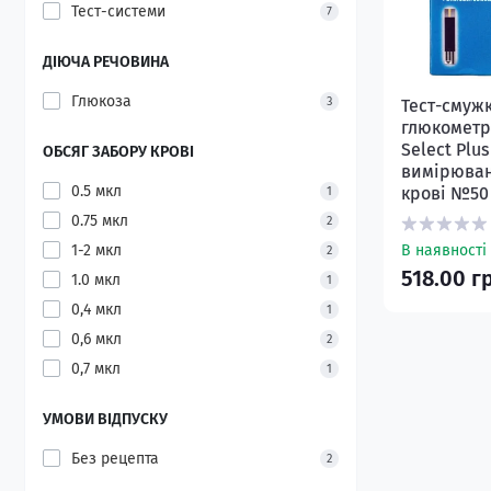
Тест-системи
7
ДІЮЧА РЕЧОВИНА
Глюкоза
3
Тест-смуж
глюкометр
Select Plus
ОБСЯГ ЗАБОРУ КРОВІ
вимірюван
0.5 мкл
крові №50 
1
0.75 мкл
2
1-2 мкл
В наявності
2
518.00 г
1.0 мкл
1
0,4 мкл
1
0,6 мкл
2
0,7 мкл
1
УМОВИ ВІДПУСКУ
Без рецепта
2