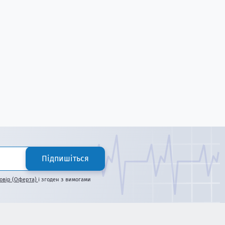
Підпишіться
овір (Оферта)
і згоден з вимогами