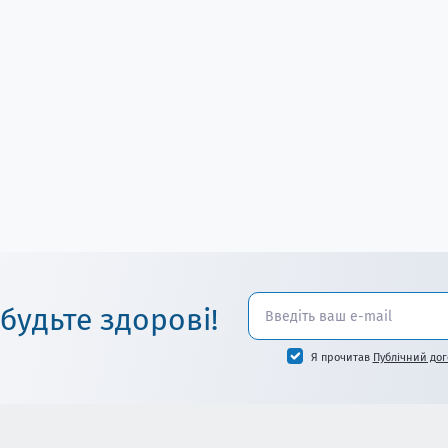
 будьте здорові!
Я прочитав
Публічний дог