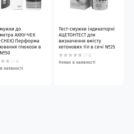
смужки до
Тест-смужки індикаторні
метра АККУ-ЧЕК
АЦЕТОНТЕСТ для
-CHEK) Перформа
визначення вмісту
ювання глюкози в
кетонових тіл в сечі №25
 №50
0
0
Немає в наявності
в наявності