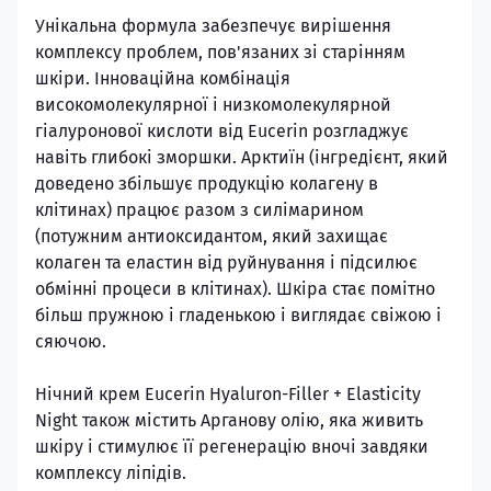
Унікальна формула забезпечує вирішення
комплексу проблем, пов'язаних зі старінням
шкіри. Інноваційна комбінація
високомолекулярної і низкомолекулярной
гіалуронової кислоти від Eucerin розгладжує
навіть глибокі зморшки. Арктиїн (інгредієнт, який
доведено збільшує продукцію колагену в
клітинах) працює разом з силімарином
(потужним антиоксидантом, який захищає
колаген та еластин від руйнування і підсилює
обмінні процеси в клітинах). Шкіра стає помітно
більш пружною і гладенькою і виглядає свіжою і
сяючою.
Нічний крем Eucerin Hyaluron-Filler + Elasticity
Night також містить Арганову олію, яка живить
шкіру і стимулює її регенерацію вночі завдяки
комплексу ліпідів.