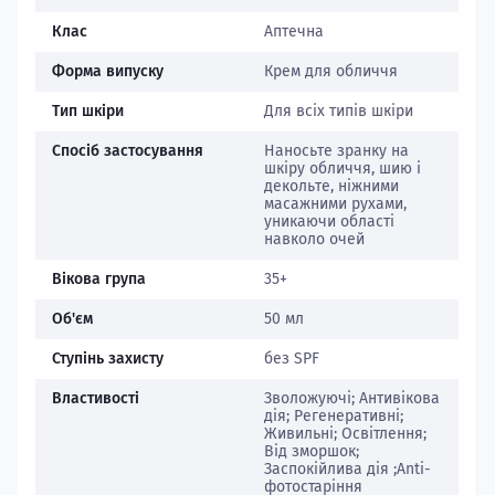
Клас
Аптечна
Форма випуску
Крем для обличчя
Тип шкіри
Для всіх типів шкіри
Спосіб застосування
Наносьте зранку на
шкіру обличчя, шию і
декольте, ніжними
масажними рухами,
уникаючи області
навколо очей
Вікова група
35+
Об'єм
50 мл
Ступінь захисту
без SPF
Властивості
Зволожуючі; Антивікова
дія; Регенеративні;
Живильні; Освітлення;
Від зморшок;
Заспокійлива дія ;Anti-
фотостаріння