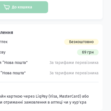
До кошика
птек
Безкоштовно
єву
69 грн
я “Нова пошта”
За тарифами перевізника
 “Нова пошта”
За тарифами перевізника
н карткою через LiqPay (Visa, MasterCard) або
и отриманні замовлення в аптеці чи у кур’єра