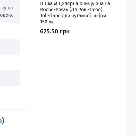
Пінка міцелярна очищуюча La
нку на
Roche-Posay (Ля Рош-Позе)
водою.
Toleriane для чутливої шкіри
150 мл
625.50 грн
е)