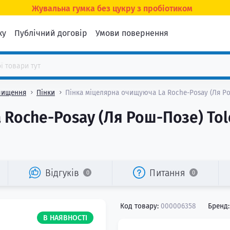
Жувальна гумка без цукру з пробіотиком
ку
Публічний договір
Умови повернення
чищення
Пінки
Пінка міцелярна очищуюча La Roche-Posay (Ля Ро
Roche-Posay (Ля Рош-Позе) Tol
Відгуків
Питання
0
0
Код товару:
000006358
Бренд:
В НАЯВНОСТІ