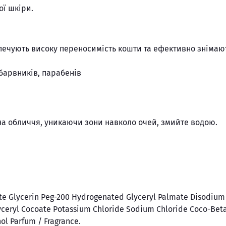
ої шкіри.
печують високу переносимість кошти та ефективно знімаю
 барвників, парабенів
на обличчя, уникаючи зони навколо очей, змийте водою.
te Glycerin Peg-200 Hydrogenated Glyceryl Palmate Disodium
yceryl Cocoate Potassium Chloride Sodium Chloride Coco-Bet
ol Parfum / Fragrance.