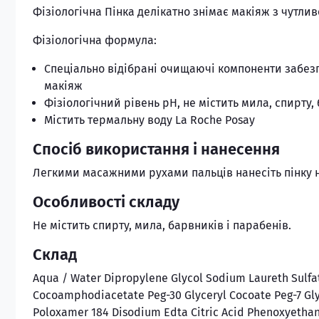
Фізіологічна Пінка делікатно знімає макіяж з чутлив
Фізіологічна формула:
Спеціально відібрані очищаючі компоненти забез
макіяж
Фізіологічний рівень pH, не містить мила, спирту,
Містить термальну воду La Roche Posay
Спосіб використання і нанесення
Легкими масажними рухами пальців нанесіть пінку 
Особливості складу
Не містить спирту, мила, барвників і парабенів.
Склад
Aqua / Water Dipropylene Glycol Sodium Laureth Sulfa
Cocoamphodiacetate Peg-30 Glyceryl Cocoate Peg-7 Gl
Poloxamer 184 Disodium Edta Citric Acid Phenoxyethan