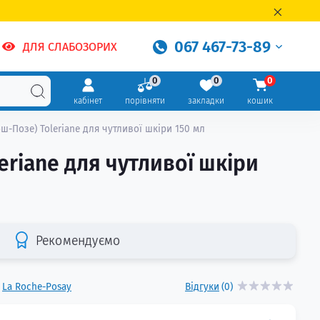
067 467-73-89
ДЛЯ СЛАБОЗОРИХ
0
0
0
кабінет
порівняти
закладки
кошик
ш-Позе) Toleriane для чутливої шкіри 150 мл
eriane для чутливої шкіри
Рекомендуємо
La Roche-Posay
Відгуки
(0)