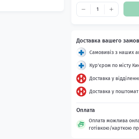
Самовивіз з наших а
Кур’єром по місту Ки
Доставка у відділенн
Доставка у поштомат
Оплата можлива онлай
готівкою/карткою пр