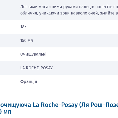
Легкими масажними рухами пальців нанесіть пі
обличчя, уникаючи зони навколо очей, змийте 
18+
150 мл
Очищувальні
LA ROCHE-POSAY
Франція
а очищуюча La Roche-Posay (Ля Рош-Поз
0 мл