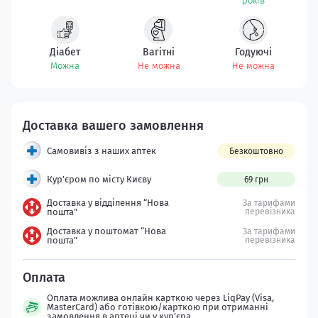
років
Діабет
Вагітні
Годуючі
Можна
Не можна
Не можна
Самовивіз з наших аптек
Безкоштовно
Кур’єром по місту Києву
69 грн
Доставка у відділення “Нова
За тарифами
пошта”
перевізника
Доставка у поштомат “Нова
За тарифами
пошта”
перевізника
Оплата можлива онлайн карткою через LiqPay (Visa,
MasterCard) або готівкою/карткою при отриманні
замовлення в аптеці чи у кур’єра