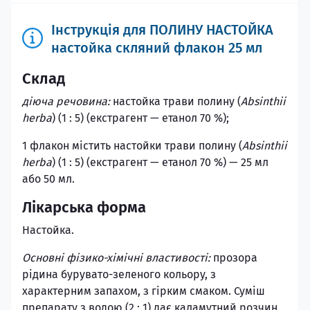
Інструкція для ПОЛИНУ НАСТОЙКА
настойка скляний флакон 25 мл
Склад
діюча речовина:
настойка трави полину (
Absinthii
herba
) (1 : 5) (екстрагент — етанол 70 %);
1 флакон містить настойки трави полину (
Absinthii
herba
) (1 : 5) (екстрагент — етанол 70 %) — 25 мл
або 50 мл.
Лікарська форма
Настойка.
Основні фізико-хімічні властивості:
прозора
рідина бурувато-зеленого кольору, з
характерним запахом, з гірким смаком. Суміш
препарату з водою (2 : 1) дає каламутний розчин.