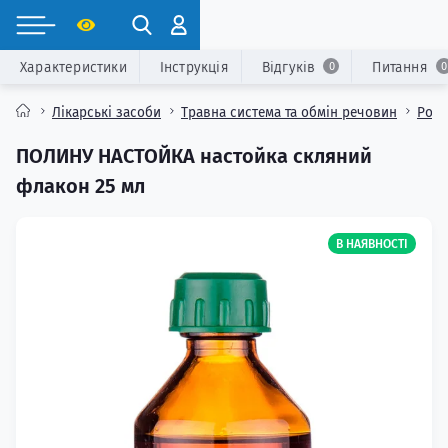
Характеристики
Інструкція
Відгуків
Питання
0
0
Лікарські засоби
Травна система та обмін речовин
Розл
ПОЛИНУ НАСТОЙКА настойка скляний
флакон 25 мл
В НАЯВНОСТІ