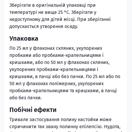
Зберігати в оригінальній упаковці при
температурі не вище 25 °С. Зберігати у
недоступному для дітей місці. При зберіганні
допускається утворення осаду.
Упаковка
По 25 мл у флаконах скляних, укупорених
пробками або пробками-крапельницями і
кришками, або по 50 мл у флаконах скляних,
укупорених пробками-крапельницями і
кришками, в пачці або без пачки. По 25 мл або по
50 мл у флаконах полімерних, укупорених
пробками-крапельницями та кришками, в пачці
або без пачки.
Побічні ефекти
Тривале застосування полину настойки може
спричинити так звану полинну епілепсію. Нудота,