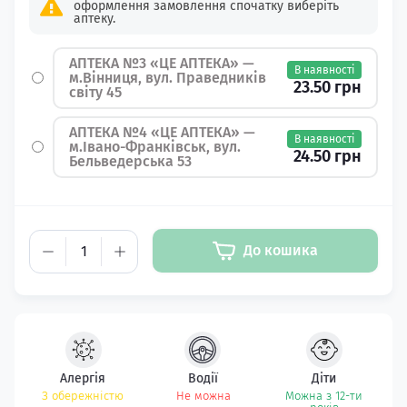
оформлення замовлення спочатку виберіть
аптеку.
АПТЕКА №3 «ЦЕ АПТЕКА» —
В наявності
м.Вінниця, вул. Праведників
23.50 грн
світу 45
АПТЕКА №4 «ЦЕ АПТЕКА» —
В наявності
м.Івано-Франківськ, вул.
24.50 грн
Бельведерська 53
До кошика
Алергія
Водії
Діти
З обережністю
Не можна
Можна з 12-ти