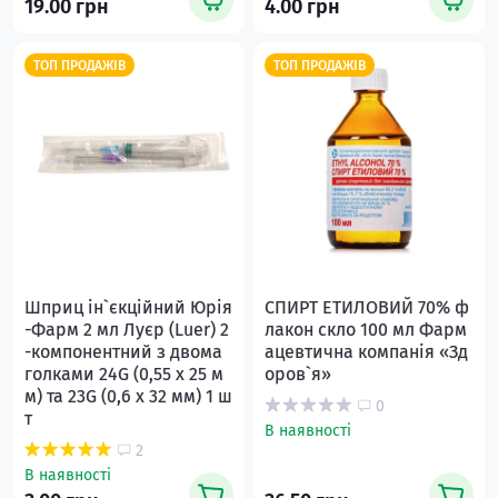
19.00 грн
4.00 грн
ТОП ПРОДАЖІВ
ТОП ПРОДАЖІВ
Шприц ін`єкційний Юрія
СПИРТ ЕТИЛОВИЙ 70% ф
-Фарм 2 мл Луєр (Luer) 2
лакон скло 100 мл Фарм
-компонентний з двома
ацевтична компанія «Зд
голками 24G (0,55 х 25 м
оров`я»
м) та 23G (0,6 х 32 мм) 1 ш
0
т
В наявності
2
В наявності