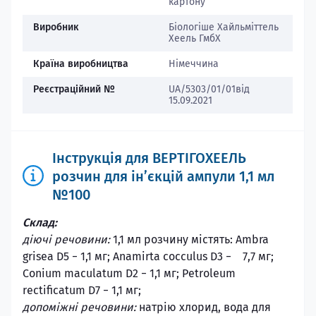
картону
Виробник
Біологіше Хайльміттель
Хеель ГмбХ
Країна виробництва
Німеччина
Реєстраційний №
UA/5303/01/01від
15.09.2021
Інструкція для ВЕРТІГОХЕЕЛЬ
розчин для інʼєкцій ампули 1,1 мл
№100
Склад:
діючі речовини:
1,1 мл розчину містять: Ambra
grisea D5 − 1,1 мг; Anamirta cocculus D3 − 7,7 мг;
Сonium maculatum D2 − 1,1 мг; Petroleum
rectificatum D7 − 1,1 мг;
допоміжні речовини:
натрію хлорид, вода для