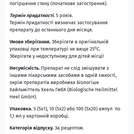
погіршення стану (початкове загострення).
Термін придатності.
5 років.
Термін придатності визначає застосування
препарату до останнього дня місяця.
Умови зберігання.
Зберігати в оригінальній
о
упаковці при температурі не вище 25
С.
Зберігати у недоступному для дітей місці!
Несумісність.
Препарат не слід змішувати з
іншими лікарськими засобами в одній ємкості,
окрім препаратів виробника Біологіше
Хайльміттель Хеель ГмбХ (Biologische Heilmittel
Heel GmbH).
Упаковка.
5 (5х1), 10 (5х2) або 100 (5х20) ампул по
1,1 мл у картонній коробці.
Категорія відпуску.
За рецептом.