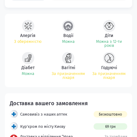
Алергія
Водії
Діти
З обережністю
Можна
Можна з 12-ти
років
Діабет
Вагітні
Годуючі
Можна
За призначенням
За призначенням
лікаря
лікаря
Самовивіз з наших аптек
Безкоштовно
Кур’єром по місту Києву
69 грн
Доставка у відділення “Нова
За тарифами