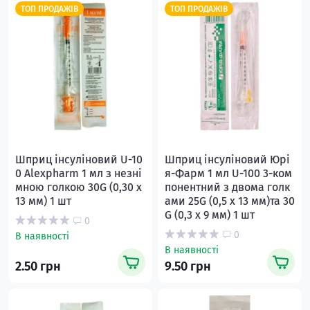
ТОП ПРОДАЖІВ
ТОП ПРОДАЖІВ
Шприц інсуліновий U-10
Шприц інсуліновий Юрі
0 Alexpharm 1 мл з незні
я-Фарм 1 мл U-100 3-ком
мною голкою 30G (0,30 x
понентний з двома голк
13 мм) 1 шт
ами 25G (0,5 x 13 мм)та 30
G (0,3 x 9 мм) 1 шт
0
0
В наявності
В наявності
2.50 грн
9.50 грн