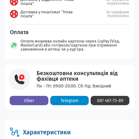
пошта”
перевізника
Доставка у поштомат “Нова
За тарифами
пошта”
перевізника
Оплата можлива онлайн карткою через LiqPay (Visa,
MasterCard) або готівкою/карткою при отриманні
замовлення в аптеці чи у кур’єра
Безкоштовна консультація від
фахівця аптеки
Пн - Пт: 09:00-20:00. Сб-Нд: Вихідний
Viber
Telegram
067 467-73-89
Характеристики