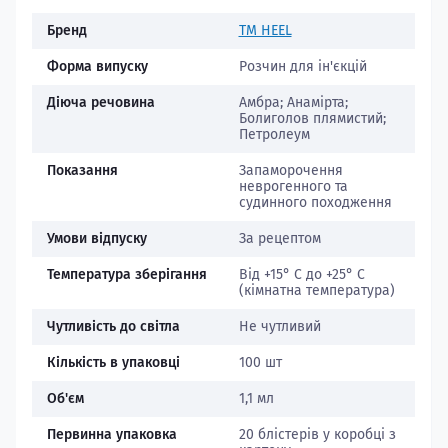
Бренд
TM HEEL
Форма випуску
Розчин для ін'єкцій
Діюча речовина
Амбра; Анамірта;
Болиголов плямистий;
Петролеум
Показання
Запаморочення
неврогенного та
судинного походження
Умови відпуску
За рецептом
Температура зберігання
Від +15° С до +25° С
(кімнатна температура)
Чутливість до світла
Не чутливий
Кількість в упаковці
100 шт
Об'єм
1,1 мл
Первинна упаковка
20 блістерів у коробці з