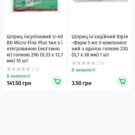
Шприц інсуліновий U-40
Шприц ін`єкційний Юрія
BD Micro-Fine Plus 1мл з і
-Фарм 5 мл 3-компонент
нтегрованою (нез'ємно
ний з однією голкою 22G
ю) голкою 29G (0.33 x 12.7
(0,7 х 38 мм) 1 шт
мм) 10 шт
0
0
В наявності
В наявності
141.50 грн
3.50 грн