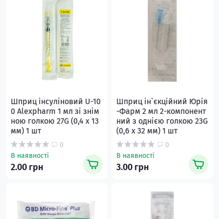
Шприц інсуліновий U-10
Шприц ін`єкційний Юрія
0 Alexpharm 1 мл зі знім
-Фарм 2 мл 2-компонент
ною голкою 27G (0,4 x 13
ний з однією голкою 23G
мм) 1 шт
(0,6 х 32 мм) 1 шт
0
0
В наявності
В наявності
2.00 грн
3.00 грн