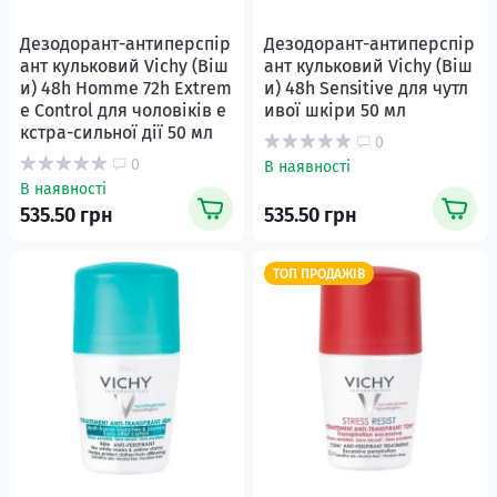
Дезодорант-антиперспір
Дезодорант-антиперспір
ант кульковий Vichy (Віш
ант кульковий Vichy (Віш
и) 48h Homme 72h Extrem
и) 48h Sensitive для чутл
e Control для чоловіків е
ивої шкіри 50 мл
кстра-сильної дії 50 мл
0
0
В наявності
В наявності
535.50 грн
535.50 грн
ТОП ПРОДАЖІВ