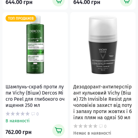
644.00 грн
644.00 грн
ТОП ПРОДАЖІВ
Шампунь-скраб проти лу
Дезодорант-антиперспір
пи Vichy (Віши) Dercos Mi
ант кульковий Vichy (Віш
cro Peel для глибокого оч
и) 72h Invisible Resist для
ищення 250 мл
чоловіків захист від поту
і запаху проти жовтих і б
0
ілих плям на одязі 50 мл
В наявності
0
762.00 грн
Немає в наявності