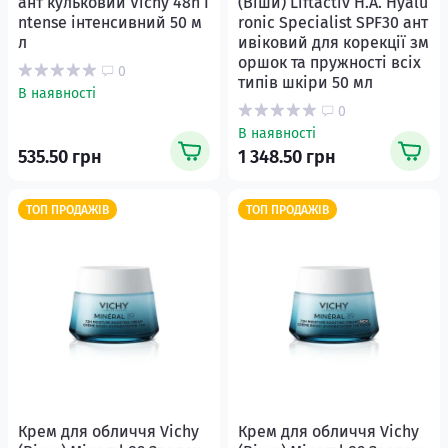
ант кульковий Vichy 48h I
(Віши) Liftactiv H.A. Hyalu
ntense інтенсивний 50 м
ronic Specialist SPF30 ант
л
ивіковий для корекції зм
оршок та пружності всіх
0
типів шкіри 50 мл
В наявності
0
В наявності
535.50 грн
1 348.50 грн
ТОП ПРОДАЖІВ
ТОП ПРОДАЖІВ
Крем для обличчя Vichy
Крем для обличчя Vichy