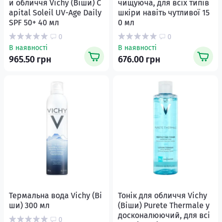
и обличчя Vichy (Віши) C
чищуюча, для всіх типів
apital Soleil UV-Age Daily
шкіри навіть чутливої 15
SPF 50+ 40 мл
0 мл
0
0
В наявності
В наявності
965.50 грн
676.00 грн
Термальна вода Vichy (Ві
Тонік для обличчя Vichy
ши) 300 мл
(Віши) Purete Thermale у
досконалюючий, для всі
0