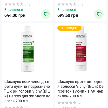
0
0
В наявності
В наявності
644.00 грн
699.50 грн
ТОП ПРОДАЖІВ
Шампунь посиленої дії п
Шампунь проти випадінн
роти лупи та подразнено
я волосся Vichy (Віши) De
ї шкіри голови Vichy (Віш
rcos тонізуючий з Амінек
и) Dercos для жирного во
силом 200 мл
лосся 200 мл
0
0