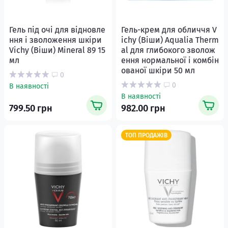
Гель пiд очi для відновле
Гель-крем для обличчя V
ння і зволоження шкіри
ichy (Віши) Aqualia Therm
Vichy (Віши) Mineral 89 15
al для глибокого зволож
мл
ення нормальної і комбін
ованої шкіри 50 мл
0
0
В наявності
В наявності
799.50 грн
982.00 грн
ТОП ПРОДАЖІВ