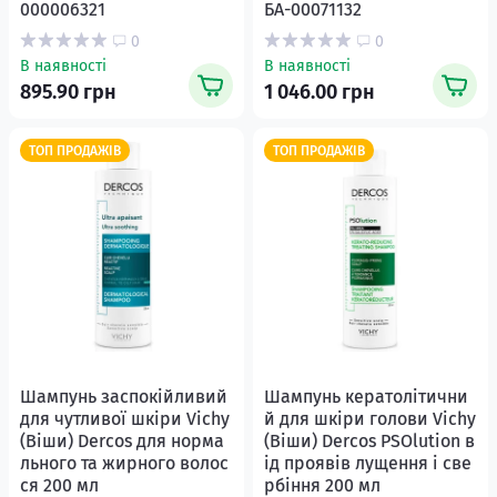
000006321
БА-00071132
0
0
В наявності
В наявності
895.90 грн
1 046.00 грн
ТОП ПРОДАЖІВ
ТОП ПРОДАЖІВ
Шампунь заспокійливий
Шампунь кератолітични
для чутливої шкіри Vichy
й для шкіри голови Vichy
(Віши) Dercos для норма
(Віши) Dercos PSOlution в
льного та жирного волос
ід проявів лущення і све
ся 200 мл
рбіння 200 мл