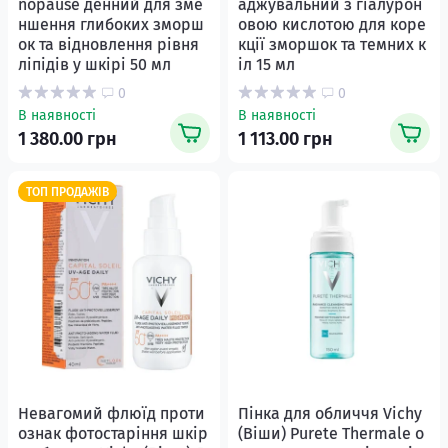
nopause денний для зме
аджувальний з гіалурон
ншення глибоких зморш
овою кислотою для коре
ок та відновлення рівня
кції зморшок та темних к
ліпідів у шкірі 50 мл
іл 15 мл
0
0
В наявності
В наявності
1 380.00 грн
1 113.00 грн
ТОП ПРОДАЖІВ
Невагомий флюїд проти
Пінка для обличчя Vichy
ознак фотостаріння шкір
(Віши) Purete Thermale о