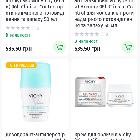
ант кульковий Vichy (Віш
ант кульковий Vichy (Віш
и) 96h Clinical Control пр
и) Homme 96h Clinical Co
оти надмірного потовиді
ntrol для чоловіків проти
лення та запаху 50 мл
надмірного потовиділен
ня та запаху 50 мл
0
0
В наявності
В наявності
535.50 грн
535.50 грн
ТОП ПРОДАЖІВ
Дезодорант-антиперспір
Крем для обличчя Vichy