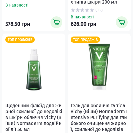
х типів шкіри 200 мл
В наявності
0
В наявності
578.50 грн
626.00 грн
ТОП ПРОДАЖІВ
ТОП ПРОДАЖІВ
Щоденний флюїд для жи
Гель для обличчя та тіла
рної схильної до недолікі
Vichy (Віши) Normaderm I
в шкіри обличчя Vichy (В
ntensive Purifying для гли
іши) Normaderm подвійн
бокого очищення жирно
ої дії 50 мл
ї, схильної до недоліків