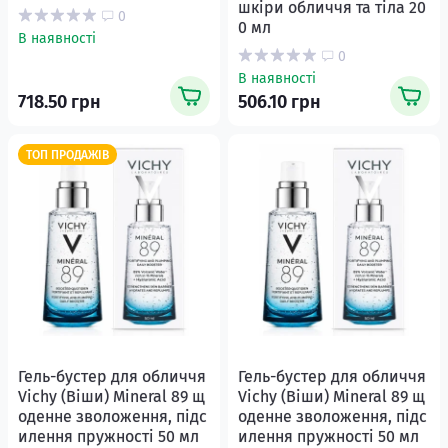
шкіри обличчя та тіла 20
0
0 мл
В наявності
0
В наявності
718.50 грн
506.10 грн
ТОП ПРОДАЖІВ
Гель-бустер для обличчя
Гель-бустер для обличчя
Vichy (Віши) Mineral 89 щ
Vichy (Віши) Mineral 89 щ
оденне зволоження, підс
оденне зволоження, підс
илення пружності 50 мл
илення пружності 50 мл