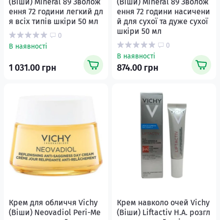
(Віши) Mineral 89 Зволож
(Віши) Mineral 89 Зволож
ення 72 години легкий дл
ення 72 години насичени
я всіх типів шкіри 50 мл
й для сухої та дуже сухої
шкіри 50 мл
0
0
В наявності
В наявності
1 031.00 грн
874.00 грн
Крем для обличчя Vichy
Крем навколо очей Vichy
(Віши) Neovadiol Peri-Me
(Віши) Liftactiv H.A. розгл