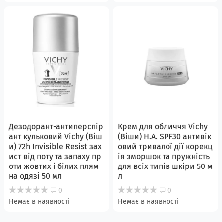
Дезодорант-антиперспір
Крем для обличчя Vichy
ант кульковий Vichy (Віш
(Віши) H.A. SPF30 антивік
и) 72h Invisible Resist зах
овий тривалої дії корекц
ист від поту та запаху пр
ія зморшок та пружність
оти жовтих і білих плям
для всіх типів шкіри 50 м
на одязі 50 мл
л
0
0
Немає в наявності
Немає в наявності