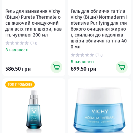
Гель для вмивання Vichy
Гель для обличчя та тіла
(Віши) Purete Thermale о
Vichy (Віши) Normaderm I
свіжаючий очищуючий
ntensive Purifying для гли
для всіх типів шкіри, нав
бокого очищення жирно
іть чутливої 200 мл
ї, схильної до недоліків
шкіри обличчя та тіла 40
0
0 мл
В наявності
0
В наявності
586.50 грн
699.50 грн
ТОП ПРОДАЖІВ