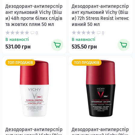
Дезодорант-антиперспір
Дезодорант-антиперспір
ант кульковий Vichy (Віш
ант кульковий Vichy (Віш
и) 48h проти білих слідів
и) 72h Stress Resist інтенс
та жовтих плям 50 мл
ивний 50 мл
0
0
В наявності
В наявності
531.00 грн
535.50 грн
ТОП ПРОДАЖІВ
ТОП ПРОДАЖІВ
Дезодорант-антиперспір
Дезодорант-антиперспір