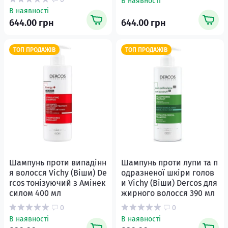
В наявності
В наявності
644.00 грн
644.00 грн
ТОП ПРОДАЖІВ
ТОП ПРОДАЖІВ
Шампунь проти випадінн
Шампунь проти лупи та п
я волосся Vichy (Віши) De
одразненої шкіри голов
rcos тонізуючий з Амінек
и Vichy (Віши) Dercos для
силом 400 мл
жирного волосся 390 мл
0
0
В наявності
В наявності