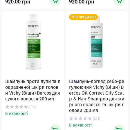
920.00 грн
920.00 грн
ТОП ПРОДАЖІВ
Шампунь проти лупи та п
Шампунь-догляд себо-ре
одразненої шкіри голов
гулюючий Vichy (Віши) D
и Vichy (Віши) Dercos для
ercos Oil Correct Oily Scal
сухого волосся 200 мл
p & Hair Shampoo для жи
рного волосся та шкіри г
0
олови 200 мл
В наявності
0
В наявності