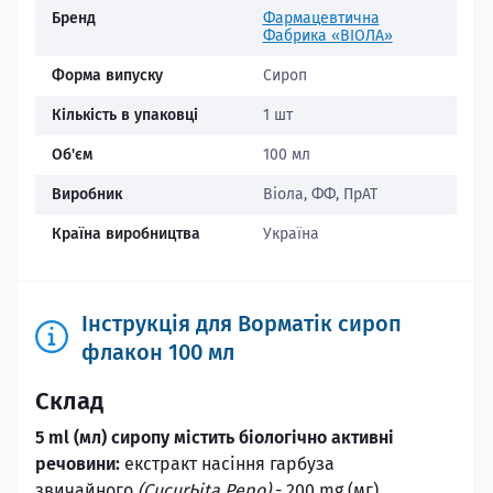
Бренд
Фармацевтична
Фабрика «ВІОЛА»
Форма випуску
Сироп
Кількість в упаковці
1 шт
Об'єм
100 мл
Виробник
Віола, ФФ, ПрАТ
Країна виробництва
Україна
Інструкція для Ворматік сироп
флакон 100 мл
Склад
5 ml (мл) сиропу мiстить бiологiчно активнi
речовини:
екстракт насiння гарбуза
звичайного
(CucurЬita Реро)
- 200 mg (мг),