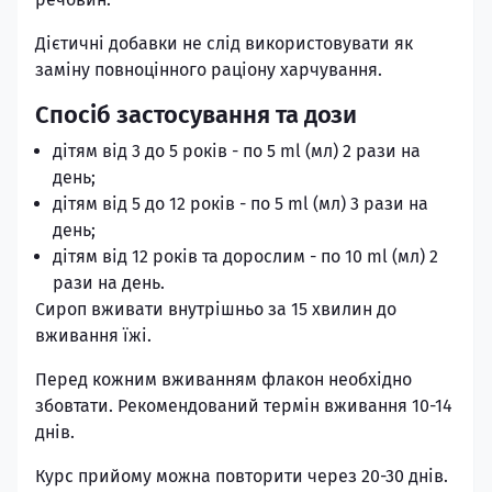
Дiєтичнi добавки не слiд використовувати як
замiну повноцiнного рацiону харчування.
Спосіб застосування та дози
дiтям вiд 3 до 5 рокiв - по 5 ml (мл) 2 рази на
день;
дiтям вiд 5 до 12 рокiв - по 5 ml (мл) 3 рази на
день;
дiтям вiд 12 рокiв та дорослим - по 10 ml (мл) 2
рази на день.
Сироп вживати внутрiшньо за 15 хвилин до
вживання їжi.
Перед кожним вживанням флакон необхiдно
збовтати. Рекомендований термiн вживання 10-14
днiв.
Курс прийому можна повторити через 20-30 днiв.