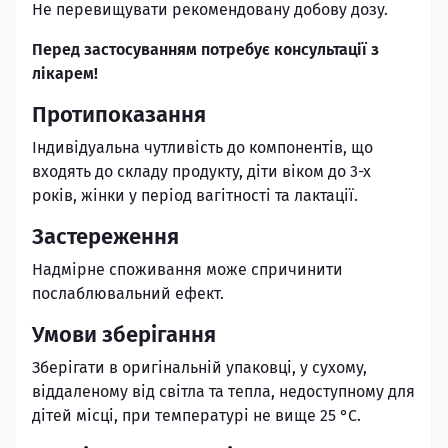
Не перевищувати рекомендовану добову дозу.
Перед застосуванням потребує консультацiї з
лiкарем!
Протипоказання
Індивiдуальна чутливiсть до компо­нентiв, що
входять до складу продукту, дiти вiком до 3-х
рокiв, жiнки у перiод вагiтностi та лактації.
Застереження
Надмірне споживання може спричинити
послаблювальний ефект.
Умови зберігання
Зберiгати в оригiнальнiй упаковцi, у сухому,
вiддаленому вiд свiтла та тепла, недоступному для
дiтей мiсцi, при температурi не вище 25 °С.