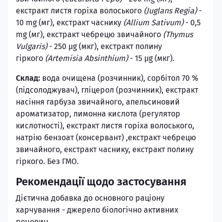
екстракт листя горіха волоського
(Juglans Regia)
-
10 mg (мг), екстракт часнику
(Allium Sativum)
- 0,5
mg (мг), екстракт чебрецю звичайного
(Thymus
Vulgaris)
- 250 µg (мкг), екстракт полину
гiркого
(Artemisia Absinthium)
- 15 µg (мкг).
Склад:
вода очищена (розчинник), сорбiтол 70 %
(пiдсолоджувач), глiцерол (розчинник), екстракт
насiння гарбуза звичайного, апельсиновий
ароматизатор, лимонна кислота (регулятор
кислотностi), екстракт листя горіха волоського,
натрiю бензоат (консервант) ,екстракт чебрецю
звичайного, екстракт часнику, екстракт полину
гiркого. Без ГМО.
Рекомендації щодо застосування
Дiєтична добавка до основного рацiону
харчування - джерело бiологiчно активних
речовин.