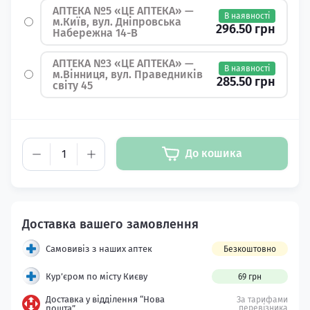
АПТЕКА №5 «ЦЕ АПТЕКА» —
В наявності
м.Київ, вул. Дніпровська
296.50 грн
Набережна 14-В
АПТЕКА №3 «ЦЕ АПТЕКА» —
В наявності
м.Вінниця, вул. Праведників
285.50 грн
світу 45
До кошика
Самовивіз з наших аптек
Безкоштовно
Кур’єром по місту Києву
69 грн
Доставка у відділення “Нова
За тарифами
пошта”
перевізника