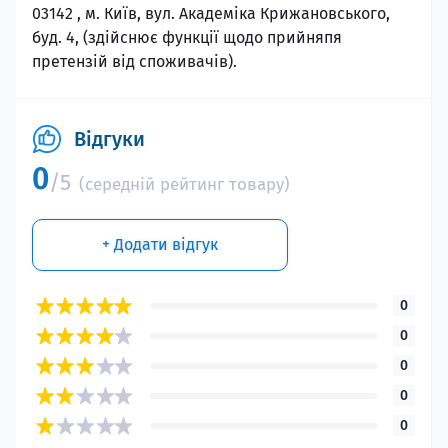
03142 , м. Київ, вул. Академiка Крижановського,
буд. 4, (здiйснює функцiї щодо прийняпя
претензiй вiд споживачiв).
Відгуки
0
/5
(середній рейтинг товару)
+ Додати відгук
0
0
0
0
0