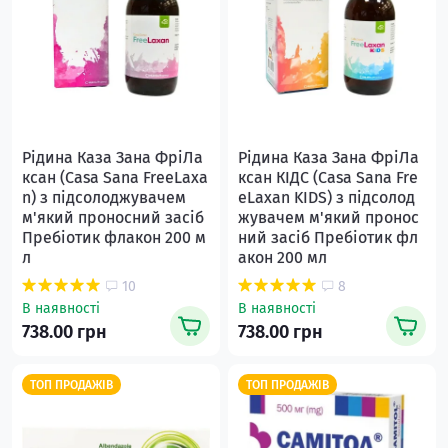
Рідина Каза Зана ФріЛа
Рідина Каза Зана ФріЛа
ксан (Casa Sana FreeLaxa
ксан КІДС (Casa Sana Fre
n) з підсолоджувачем
eLaxan KIDS) з підсолод
м'який проносний засіб
жувачем м'який пронос
Пребіотик флакон 200 м
ний засіб Пребіотик фл
л
акон 200 мл
10
8
В наявності
В наявності
738.00 грн
738.00 грн
ТОП ПРОДАЖІВ
ТОП ПРОДАЖІВ