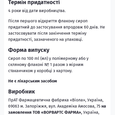
Термін придатності
4 роки вiд дати виробництва.
Пiсля першого вiдкриття флакону сироп
придатний до застосування впродовж 60 днiв. Не
застосовувати пiсля закiнчення термiну
придатностi, зазначеного на упаковцi.
Форма випуску
Сироп по 100 ml (мл) у полiмерному або у
скляному флаконi № 1 разом з мiрним
стаканчиком у коробцi з картону.
Не є лiкарським засобом
Виробник
ПрАТ Фармацевтична фабрика «Вiола», Україна,
69063 м. 3апорiжжя, вул. Академiка Амосова, 75
на
замовлення ТОВ «ВОРВАРТС ФАРМА»,
Україна,