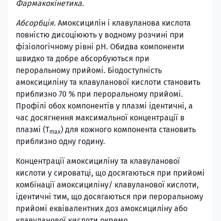
Фармакокінетика.
Абсорбція.
Амоксицилін і клавуланова кислота
повністю дисоціюють у водному розчині при
фізіологічному рівні рН. Обидва компоненти
швидко та добре абсорбуються при
пероральному прийомі. Біодоступність
амоксициліну та клавуланової кислоти становить
приблизно 70 % при пероральному прийомі.
Профілі обох компонентів у плазмі ідентичні, а
час досягнення максимальної концентрації в
плазмі (T
) для кожного компонента становить
max
приблизно одну годину.
Концентрації амоксициліну та клавуланової
кислоти у сироватці, що досягаються при прийомі
комбінації амоксициліну/ клавуланової кислоти,
ідентичні тим, що досягаються при пероральному
прийомі еквівалентних доз амоксициліну або
клавуланової кислоти окремо.