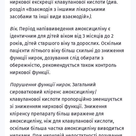
ниркової екскреції клавуланової кислоти (див.
розділ «Взаємодія з іншими лікарськими
засобами та інші види взаємодій»
).
Вік.
Період напіввиведення амоксициліну є
ідентичним для дітей віком від 3 місяців до 2
років, дітей старшого віку та дорослих. Оскільки
пацієнти літнього віку більш схильні до зниження
функції нирок, дозування слід обирати з
обережністю, рекомендується також контроль
ниркової функції.
Порушення функції нирок.
Загальний
сироватковий кліренс амоксициліну/
клавуланової кислоти пропорційно зменшується
зі зниженням ниркової функції. Зниження
кліренсу препарату більш виражене для
амоксициліну, ніж для клавуланової кислоти,
оскільки більша частка амоксициліну виводиться
нирками. При нирковій недостатності дозування