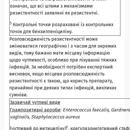
означає, що всі штами з механізмами
резистентності заявлені як резистентні.
5
Контрольні точки розраховані із контрольних
точок для бензилпеніциліну.
Розповсюдженість резистентності може
змінюватися географічно і з часом для окремих
видів, тому бажано мати місцеву інформацію
щодо чутливості, особливо при лікуванні тяжких
інфекцій. За необхідності потрібен експертний
висновок, якщо місцева розповсюдженість
резистентності є такою, що користь препарату,
принаймні при деяких типах інфекцій, викликає
сумніви.
Зазвичай чутливі види
Грампозитивні аероби
:
Enterococcus faecalis, Gardnere
vaginalis, Staphylococcus aureus
£
(чутливий до метициліну)
, коагулазонегативний стаф