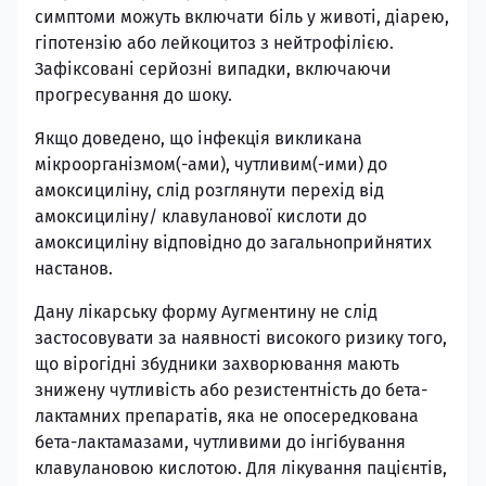
симптоми можуть включати біль у животі, діарею,
гіпотензію або лейкоцитоз з нейтрофілією.
Зафіксовані серйозні випадки, включаючи
прогресування до шоку.
Якщо доведено, що інфекція викликана
мікроорганізмом(-ами), чутливим(-ими) до
амоксициліну, слід розглянути перехід від
амоксициліну/ клавуланової кислоти до
амоксициліну відповідно до загальноприйнятих
настанов.
Дану лікарську форму Аугментину не слід
застосовувати за наявності високого ризику того,
що вірогідні збудники захворювання мають
знижену чутливість або резистентність до бета-
лактамних препаратів, яка не опосередкована
бета-лактамазами, чутливими до інгібування
клавулановою кислотою. Для лікування пацієнтів,