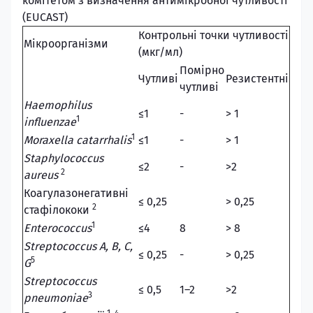
комітетом з визначення антимікробної чутливості
(EUCAST)
Контрольні точки чутливості
Мікроорганізми
(мкг/мл)
Помірно
Чутливі
Резистентні
чутливі
Haemophilus
≤1
-
> 1
1
influenzae
1
Moraxella catarrhalis
≤1
-
> 1
Staphylococcus
≤2
-
>2
2
aureus
Коагулазонегативні
≤ 0,25
> 0,25
2
стафілококи
1
Enterococcus
≤4
8
> 8
Streptococcus A, B, C,
≤ 0,25
-
> 0,25
5
G
Streptococcus
≤ 0,5
1–2
>2
3
pneumoniae