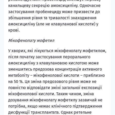
канальцеву секрецію амоксициліну. Одночасне
застосування пробенециду може призвести до
збільшення рівня та тривалості знаходження
амоксициліну (але не клавуланової кислоти) у
крові.
Мікофенолату мофетил
У хворих, які лікуються мікофенолату мофетилом,
після початку застосування перорального
амоксициліну з клавулановою кислотою може
зменшитись предозова концентрація активного
метаболіту – мікофенолової кислоти – приблизно
на 50 %. Ця зміна предозового рівня може не
повністю відповідати зміні загальної експозиції
мікофенолової кислоти. Таким чином, зміна
дозування мікофенолату мофетилу зазвичай не
потрібна, якщо немає клінічного підтвердження
дисфункції трансплантата. Однак ретельне