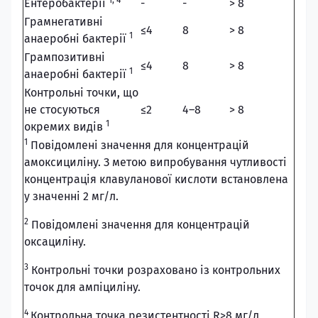
1, 4
Ентеробактерії
-
-
> 8
Грамнегативні
≤4
8
> 8
1
анаеробні бактерії
Грампозитивні
≤4
8
> 8
1
анаеробні бактерії
Контрольні точки, що
не стосуються
≤2
4–8
> 8
1
окремих видів
1
Повідомлені значення для концентрацій
амоксициліну. З метою випробування чутливості
концентрація клавуланової кислоти встановлена
у значенні 2 мг/л.
2
Повідомлені значення для концентрацій
оксациліну.
3
Контрольні точки розраховано із контрольних
точок для ампіциліну.
4
Контрольна точка резистентності R>8 мг/л