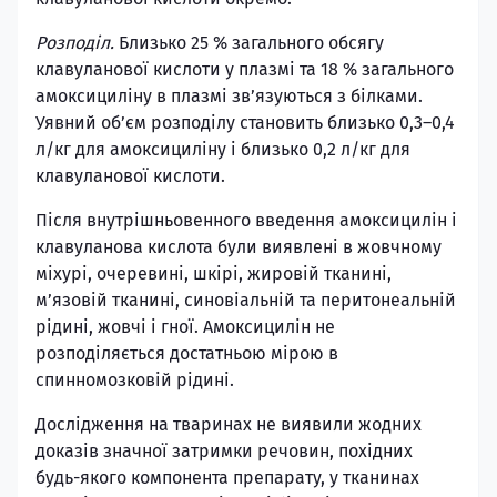
Розподіл.
Близько 25 % загального обсягу
клавуланової кислоти у плазмі та 18 % загального
амоксициліну в плазмі зв’язуються з білками.
Уявний об’єм розподілу становить близько 0,3–0,4
л/кг для амоксициліну і близько 0,2 л/кг для
клавуланової кислоти.
Після внутрішньовенного введення амоксицилін і
клавуланова кислота були виявлені в жовчному
міхурі, очеревині, шкірі, жировій тканині,
м’язовій тканині, синовіальній та перитонеальній
рідині, жовчі і гної. Амоксицилін не
розподіляється достатньою мірою в
спинномозковій рідині.
Дослідження на тваринах не виявили жодних
доказів значної затримки речовин, похідних
будь-якого компонента препарату, у тканинах