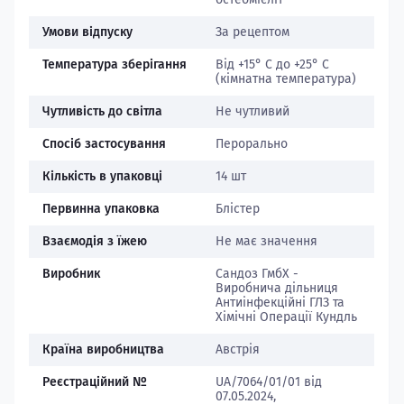
Умови відпуску
За рецептом
Температура зберігання
Від +15° С до +25° С
(кімнатна температура)
Чутливість до світла
Не чутливий
Спосіб застосування
Перорально
Кількість в упаковці
14 шт
Первинна упаковка
Блістер
Взаємодія з їжею
Не має значення
Виробник
Сандоз ГмбХ -
Виробнича дільниця
Антиінфекційні ГЛЗ та
Хімічні Операції Кундль
Країна виробництва
Австрія
Реєстраційний №
UA/7064/01/01 від
07.05.2024,