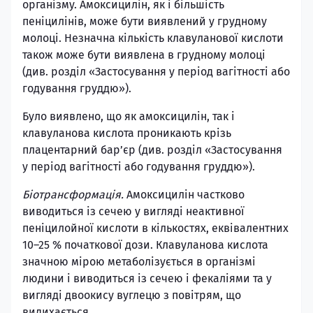
організму. Амоксицилін, як і більшість
пеніцилінів, може бути виявлений у грудному
молоці. Незначна кількість клавуланової кислоти
також може бути виявлена в грудному молоці
(див. розділ «Застосування у період вагітності або
годування груддю»).
Було виявлено, що як амоксицилін, так і
клавуланова кислота проникають крізь
плацентарний бар’єр (див. розділ «Застосування
у період вагітності або годування груддю»).
Біотрансформація.
Амоксицилін частково
виводиться із сечею у вигляді неактивної
пеніцилойної кислоти в кількостях, еквівалентних
10–25 % початкової дози. Клавуланова кислота
значною мірою метаболізується в організмі
людини і виводиться із сечею і фекаліями та у
вигляді двоокису вуглецю з повітрям, що
видихається.