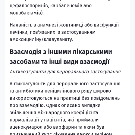
цефалоспоринів, карбапенемів або
монобактамів).
Наявність в анамнезі жовтяниці або дисфункції
печінки, пов’язаних із застосуванням
амоксициліну/клавуланату.
Взаємодія з іншими лікарськими
засобами та інші види взаємодії
Антикоагулянти для перорального застосування
Антикоагулянти для перорального застосування
та антибіотики пеніцилінового ряду широко
використовуються на практиці без повідомлень
про взаємодію. Однак описано випадки
збільшення міжнародного коефіцієнта
нормалізації у пацієнтів, які приймали
аценокумарол або варфарин та яким був
призначений курс лікування амоксициліном.