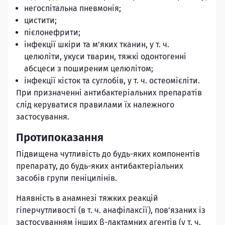
негоспітальна пневмонія;
цистити;
пієлонефрити;
інфекції шкіри та м’яких тканин, у т. ч.
целюліти, укуси тварин, тяжкі одонтогенні
абсцеси з поширеним целюлітом;
інфекції кісток та суглобів, у т. ч. остеомієліти.
При призначенні антибактеріальних препаратів
слід керуватися правилами їх належного
застосування.
Протипоказання
Підвищена чутливість до будь-яких компонентів
препарату, до будь-яких антибактеріальних
засобів групи пеніцилінів.
Наявність в анамнезі тяжких реакцій
гіперчутливості (в т. ч. анафілаксії), пов’язаних із
застосуванням інших β-лактамних агентів (у т. ч.