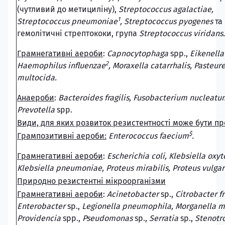
(чутливий до метициліну),
Streptococcus agalactiae,
1
Streptococcus pneumoniae
, Streptococcus pyogenes
та
гемолітичні стрептококи, група
Streptococcus viridans.
Грамнегативні аероби
:
Capnocytophaga
spp.,
Eikenella
2
Haemophilus influenzae
, Moraxella catarrhalis, Pasteure
multocida.
Анаероби
:
Bacteroides fragilis, Fusobacterium nucleatu
Prevotella
spp.
Види, для яких розвиток резистентності може бути 
$
Грампозитивні аероби:
Enterococcus faecium
.
Грамнегативні аероби
:
Escherichia coli, Klebsiella oxyt
Klebsiella pneumoniae, Proteus mirabilis, Proteus vulgar
Природно резистентні мікроорганізми
Грамнегативні аероби
:
Acinetobacter
sp.,
Citrobacter f
Enterobacter
sp.,
Legionella pneumophila, Morganella m
Providencia
spp.,
Pseudomonas
sp.,
Serratia
sp.,
Stenot