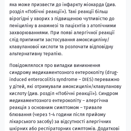
яка може призвести до інфаркту міокарда (див.
розділ «Побічні реакції»). Такі реакції більш
вірогідні у хворих з підвищеною чутливістю до
пеніциліну в анамнезі та пацієнтів з атопічними
захворюваннями. При появі алергічної реакції
слід припинити застосування амоксициліну/
клавуланової кислоти та розпочати відповідну
альтернативну терапію.
Повідомлялося про випадки виникнення
синдрому медикаментозного ентероколіту (drug-
induced enterocolitis syndrome – DIES) переважно
у дітей, які отримували амоксицилін/клавуланову
кислоту (див. розділ «Побічні реакції»). Синдром
медикаментозного ентероколіту – алергічна
реакція з основним симптомом – тривале
блювання (через 1-4 години після прийому
лікарського засобу) за відсутності алергічних
шкірних або респіраторних симптомів. Додаткові