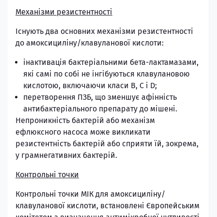
Механізми резистентності
Існують два основних механізми резистентності
до амоксициліну/клавуланової кислоти:
інактивація бактеріальними бета-лактамазами,
які самі по собі не інгібуються клавулановою
кислотою, включаючи класи B, C і D;
перетворення ПЗБ, що зменшує афінність
антибактеріального препарату до мішені.
Непроникність бактерій або механізм
ефлюксного насоса може викликати
резистентність бактерій або сприяти їй, зокрема,
у грамнегативних бактерій.
Контрольні точки
Контрольні точки МІК для амоксициліну/
клавуланової кислоти, встановлені Європейським