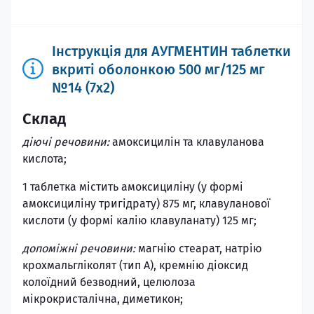
Інструкція для АУГМЕНТИН таблетки
вкриті оболонкою 500 мг/125 мг
№14 (7х2)
Склад
діючі речовини:
амоксицилін та клавуланова
кислота;
1 таблетка містить амоксициліну (у формі
амоксициліну тригідрату) 875 мг, клавуланової
кислоти (у формі калію клавуланату) 125 мг;
допоміжні речовини:
магнію стеарат, натрію
крохмальгліколят (тип А), кремнію діоксид
колоїдний безводний, целюлоза
мікрокристалічна, диметикон;