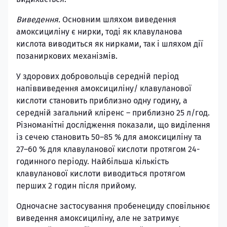
Виведення.
Основним шляхом виведення
амоксициліну є нирки, тоді як клавуланова
кислота виводиться як нирками, так і шляхом дії
позаниркових механізмів.
У здорових добровольців середній період
напіввиведення амоксициліну/ клавуланової
кислоти становить приблизно одну годину, а
середній загальний кліренс – приблизно 25 л/год.
Різноманітні дослідження показали, що виділення
із сечею становить 50–85 % для амоксициліну та
27–60 % для клавуланової кислоти протягом 24-
годинного періоду. Найбільша кількість
клавуланової кислоти виводиться протягом
перших 2 годин після прийому.
Одночасне застосування пробенециду сповільнює
виведення амоксициліну, але не затримує