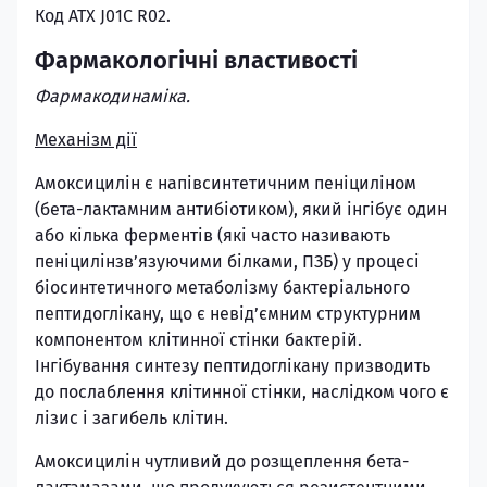
Код АТХ J01C R02.
Фармакологічні властивості
Фармакодинаміка.
Механізм дії
Амоксицилін є напівсинтетичним пеніциліном
(бета-лактамним антибіотиком), який інгібує один
або кілька ферментів (які часто називають
пеніцилінзв’язуючими білками, ПЗБ) у процесі
біосинтетичного метаболізму бактеріального
пептидоглікану, що є невід’ємним структурним
компонентом клітинної стінки бактерій.
Інгібування синтезу пептидоглікану призводить
до послаблення клітинної стінки, наслідком чого є
лізис і загибель клітин.
Амоксицилін чутливий до розщеплення бета-