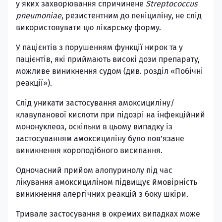
у яких захворювання спричинене
Streptococcus
pneumoniae
, резистентним до пеніциліну, не слід
використовувати цю лікарську форму.
У пацієнтів з порушенням функції нирок та у
пацієнтів, які приймають високі дози препарату,
можливе виникнення судом (див. розділ «Побічні
реакції»).
Слід уникати застосування амоксициліну/
клавуланової кислоти при підозрі на інфекційний
мононуклеоз, оскільки в цьому випадку із
застосуванням амоксициліну було пов’язане
виникнення короподібного висипання.
Одночасний прийом алопуринолу під час
лікування амоксициліном підвищує ймовірність
виникнення алергічних реакцій з боку шкіри.
Тривале застосування в окремих випадках може