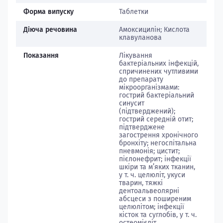
Форма випуску
Таблетки
Діюча речовина
Амоксицилін; Кислота
клавуланова
Показання
Лікування
бактеріальних інфекцій,
спричинених чутливими
до препарату
мікроорганізмами:
гострий бактеріальний
синусит
(підтверджений);
гострий середній отит;
підтверджене
загострення хронічного
бронхіту; негоспітальна
пневмонія; цистит;
пієлонефрит; інфекції
шкіри та м’яких тканин,
у т. ч. целюліт, укуси
тварин, тяжкі
дентоальвеолярні
абсцеси з поширеним
целюлітом; інфекції
кісток та суглобів, у т. ч.
остеомієліт