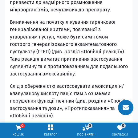
призвести до надмірного розмноження
мікроорганізмів, нечутливих до препарату.
Виникнення на початку лікування гарячкової
генералізованої еритеми, пов’язаної з
утворенням пустул, може бути симптомом
гострого генералізованого екзантематозного
пустульозу (ГГЕП) (див. розділ «Побічні реакції»).
Така реакція вимагає припинення застосування
Аугментину та є протипоказанням для подальшого
застосування амоксициліну.
Слід з обережністю застосовувати амоксицилін/
клавуланову кислоту пацієнтам з ознаками
порушення функції печінки (див. розділи «Спосіб
застосування та дози», «Протипоказання» та
«Побічні реакції»).
0
0
0
Повідомлялося про ускладнення з боку печінки
кошик
каталог
порівняти
закладки
переважно у чоловіків та пацієнтів літнього віку,