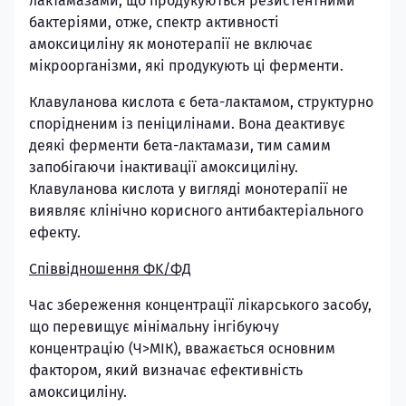
лактамазами, що продукуються резистентними
бактеріями, отже, спектр активності
амоксициліну як монотерапії не включає
мікроорганізми, які продукують ці ферменти.
Клавуланова кислота є бета-лактамом, структурно
спорідненим із пеніцилінами. Вона деактивує
деякі ферменти бета-лактамази, тим самим
запобігаючи інактивації амоксициліну.
Клавуланова кислота у вигляді монотерапії не
виявляє клінічно корисного антибактеріального
ефекту.
Співвідношення ФK/ФД
Час збереження концентрації лікарського засобу,
що перевищує мінімальну інгібуючу
концентрацію (Ч>MІК), вважається основним
фактором, який визначає ефективність
амоксициліну.