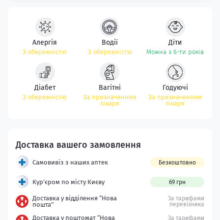
Алергія
Водії
Діти
З обережністю
З обережністю
Можна з 6-ти років
Діабет
Вагітні
Годуючі
З обережністю
За призначенням
За призначенням
лікаря
лікаря
Самовивіз з наших аптек
Безкоштовно
Кур’єром по місту Києву
69 грн
Доставка у відділення “Нова
За тарифами
пошта”
перевізника
Доставка у поштомат “Нова
За тарифами