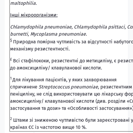
maltophilia.
Інші мікроорганізми:
Chlamydophila pneumoniae, Chlamydophila psittaci, Cox
burnetti, Mycoplasma pneumoniae.
$
Природна помірна чутливість за відсутності набутог
механізму резистентності.
£
Всі стафілококи, резистентні до метициліну, є рези
до амоксициліну/ клавуланової кислоти.
1
Для лікування пацієнтів, у яких захворювання
спричинене
Streptococcus pneumoniae,
резистентним
пеніциліну, не слід використовувати цю лікарську фо
амоксициліну/ клавуланової кислоти (див. розділи «С
застосування та дози» та «Особливості застосування»)
2
Штами зі зниженою чутливістю були зареєстровані у
країнах ЄС із частотою вище 10 %.