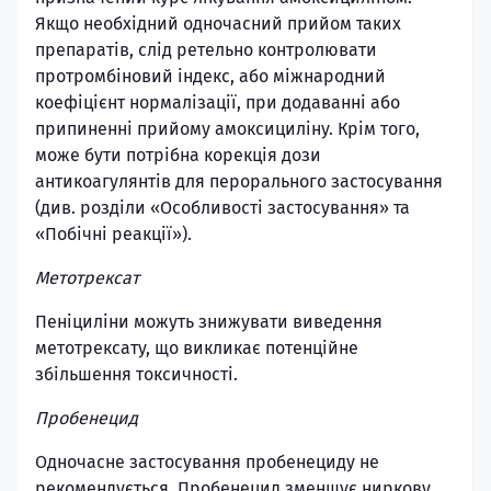
Якщо необхідний одночасний прийом таких
препаратів, слід ретельно контролювати
протромбіновий індекс, або міжнародний
коефіцієнт нормалізації, при додаванні або
припиненні прийому амоксициліну. Крім того,
може бути потрібна корекція дози
антикоагулянтів для перорального застосування
(див. розділи «Особливості застосування» та
«Побічні реакції»).
Метотрексат
Пеніциліни можуть знижувати виведення
метотрексату, що викликає потенційне
збільшення токсичності.
Пробенецид
Одночасне застосування пробенециду не
рекомендується. Пробенецид зменшує ниркову