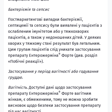
Бактеріємія та сепсис
Постмаркетингові випадки бактеріємії,
септицемії та сепсису були виявлені у пацієнтів з
ослабленим імунітетом або у тяжкохворих
пацієнтів, а також у недоношених дітей. У деяких
хворих у тяжкому стані результат був летальним.
Цим групам пацієнтів слід уникати застосування
®
препарату Ентерожерміна
Форте (див. розділ
«Побічні реакції»).
Застосування у період вагітності або годування
груддю.
Вагітність.
Доступні дані щодо застосування
®
препарату Ентерожерміна
Форте вагітним
жінкам, є обмеженими, тому не можна зробити
висновок щодо безпеки застосування препарату
під час вагітності.