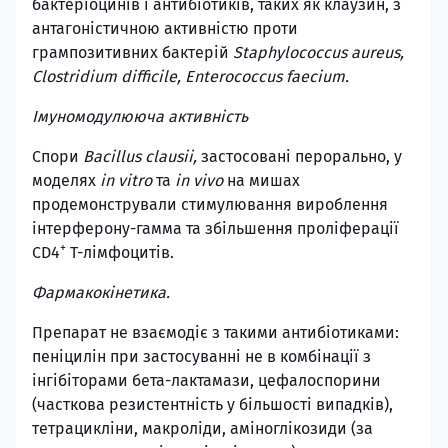
бактеріоцинів і антибіотиків, таких як клаузин, з
антагоністичною активністю проти
грампозитивних бактерій
Staphylococcus aureus,
Clostridium difficile, Enterococcus faecium.
Імуномодулююча активність
Спори
Bacillus clausii,
застосовані перорально, у
моделях
in vitro
та
in vivo
на мишах
продемонстрували стимулювання вироблення
інтерферону-гамма та збільшення проліферації
+
CD4
T-лімфоцитів.
Фармакокінетика.
Препарат не взаємодіє з такими антибіотиками:
пеніцилін при застосуванні не в комбінації з
інгібіторами бета-лактамази, цефалоспорини
(часткова резистентність у більшості випадків),
тетрацикліни, макроліди, аміноглікозиди (за