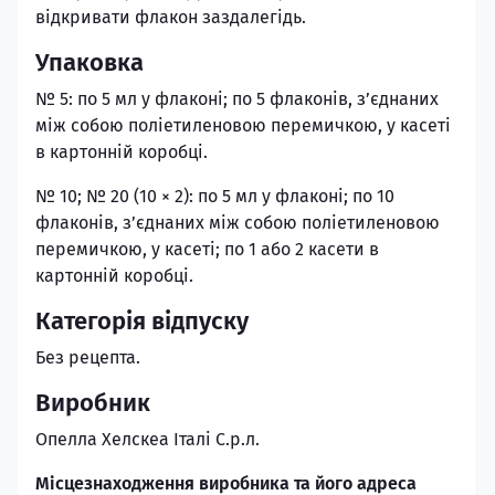
відкривати флакон заздалегідь.
Упаковка
№ 5: по 5 мл у флаконі; по 5 флаконів, з’єднаних
між собою поліетиленовою перемичкою, у касеті
в картонній коробці.
№ 10; № 20 (10 × 2): по 5 мл у флаконі; по 10
флаконів, з’єднаних між собою поліетиленовою
перемичкою, у касеті; по 1 або 2 касети в
картонній коробці.
Категорія відпуску
Без рецепта.
Виробник
Опелла Хелскеа Італі С.р.л.
Місцезнаходження виробника та його адреса