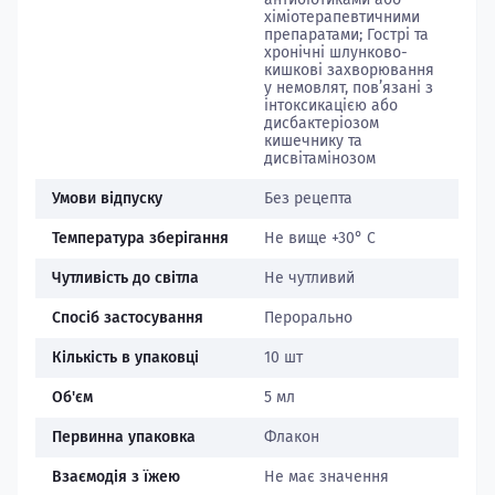
хіміотерапевтичними
препаратами; Гострі та
хронічні шлунково-
кишкові захворювання
у немовлят, пов’язані з
інтоксикацією або
дисбактеріозом
кишечнику та
дисвітамінозом
Умови відпуску
Без рецепта
Температура зберігання
Не вище +30° С
Чутливість до світла
Не чутливий
Спосіб застосування
Перорально
Кількість в упаковці
10 шт
Об'єм
5 мл
Первинна упаковка
Флакон
Взаємодія з їжею
Не має значення