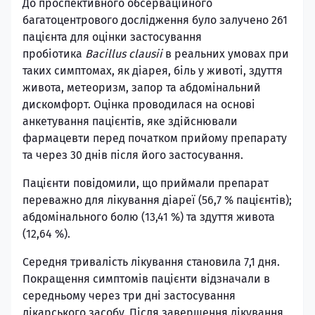
До проспективного обсерваційного
багатоцентрового дослідження було залучено 261
пацієнта для оцінки застосування
пробіотика
Bacillus clausii
в реальних умовах при
таких симптомах, як діарея, біль у животі, здуття
живота, метеоризм, запор та абдомінальний
дискомфорт. Оцінка проводилася на основі
анкетування пацієнтів, яке здійснювали
фармацевти перед початком прийому препарату
та через 30 днів після його застосування.
Пацієнти повідомили, що приймали препарат
переважно для лікування діареї (56,7 % пацієнтів);
абдомінального болю (13,41 %) та здуття живота
(12,64 %).
Середня тривалість лікування становила 7,1 дня.
Покращення симптомів пацієнти відзначали в
середньому через три дні застосування
лікарського засобу. Після завершення лікування