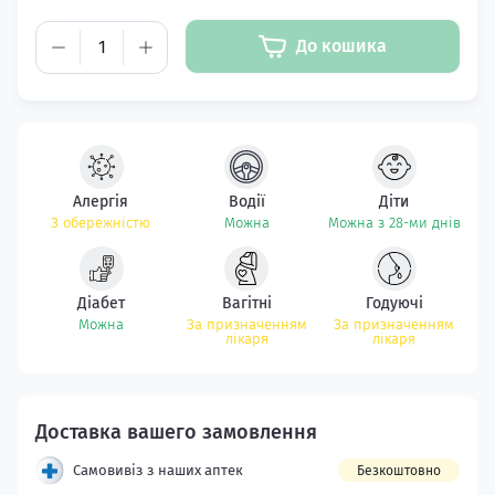
До кошика
Алергія
Водії
Діти
З обережністю
Можна
Можна з 28-ми днів
Діабет
Вагітні
Годуючі
Можна
За призначенням
За призначенням
лікаря
лікаря
Самовивіз з наших аптек
Безкоштовно