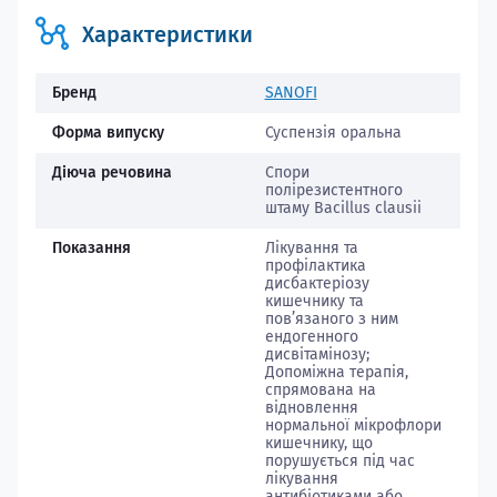
Характеристики
Бренд
SANOFI
Форма випуску
Суспензія оральна
Діюча речовина
Спори
полірезистентного
штаму Bacillus clausii
Показання
Лікування та
профілактика
дисбактеріозу
кишечнику та
пов’язаного з ним
ендогенного
дисвітамінозу;
Допоміжна терапія,
спрямована на
відновлення
нормальної мікрофлори
кишечнику, що
порушується під час
лікування
антибіотиками або