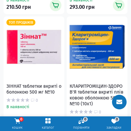
В наявності
В наявності
210.50 грн
293.00 грн
ТОП ПРОДАЖІВ
ЗІННАТ таблетки вкриті о
КЛАРИТРОМІЦИН-ЗДОРО
болонкою 500 мг №10
В'Я таблетки вкриті плів
ковою оболонкою 500 мг
0
№10 (10х1)
В наявності
0
В наявності
0
0
0
442.00 грн
136.00 грн
кошик
каталог
порівняти
закладки