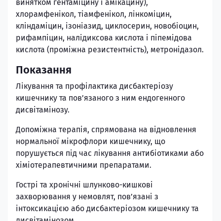
винятком гентаміцину і амікацину),
хлорамфенікол, тіамфенікол, лінкоміцин,
кліндаміцин, ізоніазид, циклосерин, новобіоцин,
рифампіцин, налідиксова кислота і піпемідова
кислота (проміжна резистентність), метронідазол.
Показання
Лікування та профілактика дисбактеріозу
кишечнику та пов’язаного з ним ендогенного
дисвітамінозу.
Допоміжна терапія, спрямована на відновлення
нормальної мікрофлори кишечнику, що
порушується під час лікування антибіотиками або
хіміотерапевтичними препаратами.
Гострі та хронічні шлунково-кишкові
захворювання у немовлят, пов’язані з
інтоксикацією або дисбактеріозом кишечнику та
дисвітамінозом.