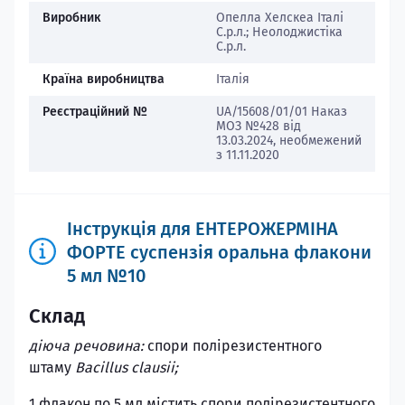
Виробник
Опелла Хелскеа Італі
С.р.л.; Неолоджистіка
С.р.л.
Країна виробництва
Італія
Реєстраційний №
UA/15608/01/01 Наказ
МОЗ №428 від
13.03.2024, необмежений
з 11.11.2020
Інструкція для ЕНТЕРОЖЕРМІНА
ФОРТЕ суспензія оральна флакони
5 мл №10
Склад
діюча речовина:
спори полірезистентного
штаму
Bacillus clausii;
1 флакон по 5 мл містить спори полірезистентного