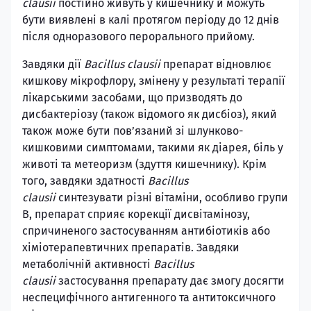
clausii
постійно живуть у кишечнику й можуть
бути виявлені в калі протягом періоду до 12 днів
після одноразового перорального прийому.
Завдяки дії
Bacillus clausii
препарат відновлює
кишкову мікрофлору, змінену у результаті терапії
лікарськими засобами, що призводять до
дисбактеріозу (також відомого як дисбіоз), який
також може бути пов’язаний зі шлунково-
кишковими симптомами, такими як діарея, біль у
животі та метеоризм (здуття кишечнику). Крім
того, завдяки здатності
Bacillus
clausii
синтезувати різні вітаміни, особливо групи
В, препарат сприяє корекції дисвітамінозу,
спричиненого застосуванням антибіотиків або
хіміотерапевтичних препаратів. Завдяки
метаболічній активності
Bacillus
clausii
застосування препарату дає змогу досягти
неспецифічного антигенного та антитоксичного