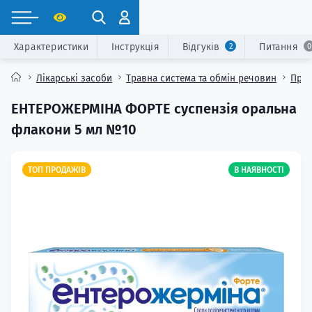
Характеристики
Інструкція
Відгуків
Питання
2
0
Лікарські засоби
Травна система та обмін речовин
Проб
ЕНТЕРОЖЕРМІНА ФОРТЕ суспензія оральна
флакони 5 мл №10
ТОП ПРОДАЖІВ
В НАЯВНОСТІ