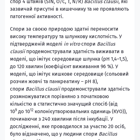
спор 4 штамів (SIN, O/C, T, N/R)
Bacillus clausii
, які
зазвичай присутні в кишечнику та не проявляють
патогенної активності.
Спори за своєю природою здатні переносити
високу температуру та шлункову кислотність. У
підтвердженій моделі
in vitro
спори
Bacillus
clausii
продемонстрували здатність виживати в
моделі, що імітує середовище шлунка (pH 1,4–1,5),
до 120 хвилин (коефіцієнт виживання 96 %). У
моделі, що імітує кишкове середовище (сольовий
розчин жовчі та панкреатину – pH 8),
спори
Bacillus clausii
продемонстрували здатність
розмножуватися порівняно з початковою
кількістю в статистично значущий спосіб (від
9
12
10
до 10
колонієутворювальних одиниць (КУО)),
починаючи з 240 хвилини після інкубації. У
дослідженні, яке проводилося за участю 20 осіб,
було відзначено, що у людини спори
Bacillus