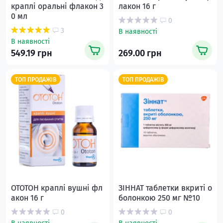
краплі оральні флакон 3
лакон 16 г
0 мл
0
3
В наявності
В наявності
549.19 грн
269.00 грн
ТОП ПРОДАЖІВ
ТОП ПРОДАЖІВ
ОТОТОН краплі вушні фл
ЗІННАТ таблетки вкриті о
акон 16 г
болонкою 250 мг №10
0
0