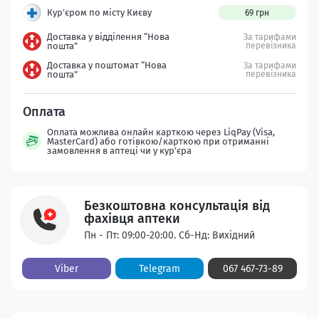
Кур’єром по місту Києву
69 грн
Доставка у відділення “Нова
За тарифами
пошта”
перевізника
Доставка у поштомат “Нова
За тарифами
пошта”
перевізника
Оплата можлива онлайн карткою через LiqPay (Visa,
MasterCard) або готівкою/карткою при отриманні
замовлення в аптеці чи у кур’єра
Безкоштовна консультація від
фахівця аптеки
Пн - Пт: 09:00-20:00. Сб-Нд: Вихідний
Viber
Telegram
067 467-73-89