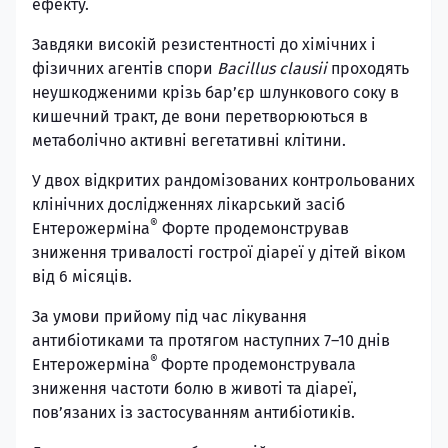
ефекту.
Завдяки високій резистентності до хімічних і
фізичних агентів спори
Bacillus clausii
проходять
неушкодженими крізь бар’єр шлункового соку в
кишечний тракт, де вони перетворюються в
метаболічно активні вегетативні клітини.
У двох відкритих рандомізованих контрольованих
клінічних дослідженнях лікарський засіб
®
Ентерожерміна
Форте продемонстрував
зниження тривалості гострої діареї у дітей віком
від 6 місяців.
За умови прийому під час лікування
антибіотиками та протягом наступних 7–10 днів
®
Ентерожерміна
Форте
продемонструвала
зниження частоти болю в животі та діареї,
пов’язаних із застосуванням антибіотиків.