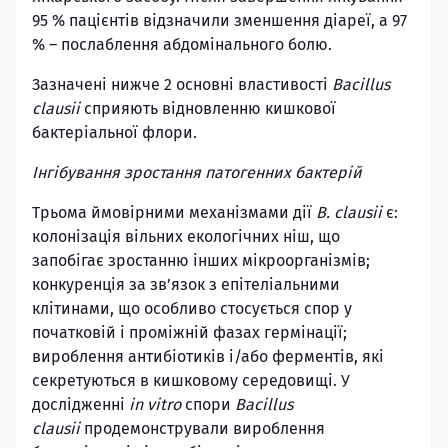
95 % пацієнтів відзначили зменшення діареї, а 97
% – послаблення абдомінального болю.
Зазначені нижче 2 основні властивості
Bacillus
clausii
сприяють відновленню кишкової
бактеріальної флори.
Інгібування зростання патогенних бактерій
Трьома ймовірними механізмами дії
B. clausii
є:
колонізація вільних екологічних ніш, що
запобігає зростанню інших мікроорганізмів;
конкуренція за зв’язок з епітеліальними
клітинами, що особливо стосується спор у
початковій і проміжній фазах гермінації;
вироблення антибіотиків і/або ферментів, які
секретуються в кишковому середовищі. У
дослідженні
in vitro
спори
Bacillus
clausii
продемонстрували вироблення