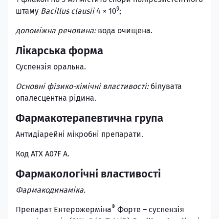
9
штаму
Bacillus clausii
4 × 10
;
допоміжна речовина:
вода очищена.
Лікарська форма
Суспензія оральна.
Основні фізико-хімічні властивості:
білувата
опалесцентна рідина.
Фармакотерапевтична група
Антидіарейні мікробні препарати.
Код АТХ A07F A.
Фармакологічні властивості
Фармакодинаміка.
®
Препарат Ентерожерміна
Форте – суспензія