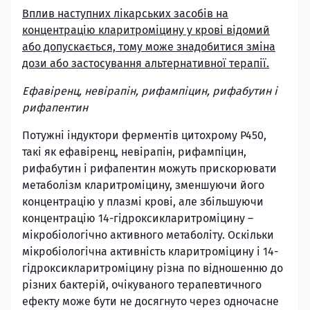
Вплив наступних лікарських засобів на
концентрацію кларитроміцину у крові відомий
або допускається, тому може знадобитися зміна
дози або застосування альтернативної терапії.
Ефавіренц, невірапін, рифампіцин, рифабутин і
рифапентин
Потужні індуктори ферментів цитохрому Р450,
такі як ефавіренц, невірапін, рифампіцин,
рифабутин і рифапентин можуть прискорювати
метаболізм кларитроміцину, зменшуючи його
концентрацію у плазмі крові, але збільшуючи
концентрацію 14-гідроксикларитроміцину –
мікробіологічно активного метаболіту. Оскільки
мікробіологічна активність кларитроміцину і 14-
гідроксикларитроміцину різна по відношенню до
різних бактерій, очікуваного терапевтичного
ефекту може бути не досягнуто через одночасне