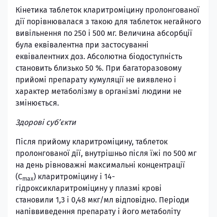
Кінетика таблеток кларитроміцину пролонгованої
дії порівнювалася з такою для таблеток негайного
вивільнення по 250 і 500 мг. Величина абсорбції
була еквівалентна при застосуванні
еквівалентних доз. Абсолютна біодоступність
становить близько 50 %. При багаторазовому
прийомі препарату кумуляції не виявлено і
характер метаболізму в організмі людини не
змінюється.
Здорові суб’єкти
Після прийому кларитроміцину, таблеток
пролонгованої дії, внутрішньо після їжі по 500 мг
на день рівноважні максимальні концентрації
(C
) кларитроміцину і 14-
max
гідроксикларитроміцину у плазмі крові
становили 1,3 і 0,48 мкг/мл відповідно. Періоди
напіввиведення препарату і його метаболіту