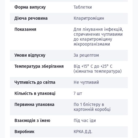
Форма випуску
Таблетки
Діюча речовина
Кларитроміцин
Показання
Для лікування інфекцій,
спричинених чутливими
до кларитроміцину
мікроорганізмами
Умови відпуску
За рецептом
Температура зберігання
Від +15° С до +25° С
(кімнатна температура)
Чутливість до світла
Не чутливий
Кількість в упаковці
7 шт
Первинна упаковка
По 1 блістеру в
картонній коробці
Взаємодія з їжею
Під час їди
Виробник
КРКА Д.Д.