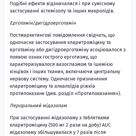
Подібні ефекти відзначалися і при сумісному
застосуванні астемізолу та інших макролідів.
Ерготамін/дигідроерготамін
Постмаркетингові повідомлення свідчать, що
одночасне застосування кларитроміцину та
ерготаміну або дигідроерготаміну асоціювалося з
появою ознак гострого ерготизму, що
характеризувалося вазоспазмом та ішемією
кінцівок і інших тканин, включаючи центральну
нервову систему. Одночасне призначення
кларитроміцину та алкалоїдів ріжків
протипоказане (див. розділ «Протипоказання»).
Пероральний мідазолам
При застосуванні мідазоламу з таблетками
кларитроміцину (500 мг 2 рази на добу) AUC
мідазоламу збільшувалася у 7 разів після