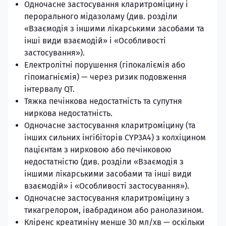
Одночасне застосування кларитроміцину і
перорального мідазоламу (див. розділи
«Взаємодія з іншими лікарськими засобами та
інші види взаємодій» і «Особливості
застосування»).
Електролітні порушення (гіпокаліємія або
гіпомагніємія) — через ризик подовження
інтервалу QT.
Тяжка печінкова недостатність та супутня
ниркова недостатність.
Одночасне застосування кларитроміцину (та
інших сильних інгібіторів CYP3A4) з колхіцином
пацієнтам з нирковою або печінковою
недостатністю (див. розділи «Взаємодія з
іншими лікарськими засобами та інші види
взаємодій» і «Особливості застосування»).
Одночасне застосування кларитроміцину з
тикагрелором, івабрадином або ранолазином.
Кліренс креатиніну менше 30 мл/хв — оскільки