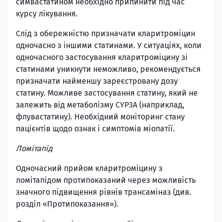
симвастатином необхідно припинити під час
курсу лікування.
Слід з обережністю призначати кларитроміцин
одночасно з іншими статинами. У ситуаціях, коли
одночасного застосування кларитроміцину зі
статинами уникнути неможливо, рекомендується
призначати найменшу зареєстровану дозу
статину. Можливе застосування статину, який не
залежить від метаболізму CYP3A (наприклад,
флувастатину). Необхідний моніторинг стану
пацієнтів щодо ознак і симптомів міопатії.
Ломітапід
Одночасний прийом кларитроміцину з
ломітапідом протипоказаний через можливість
значного підвищення рівнів трансаміназ (див.
розділ «Протипоказання»).