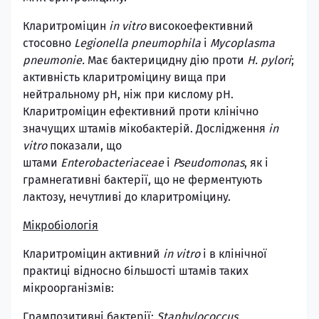
Кларитроміцин
in vitro
високоефективний
стосовно
Legionella pneumophila
і
Mycoplasma
pneumonie.
Має бактерицидну дію проти
H. pylori
;
активність кларитроміцину вища при
нейтральному рН, ніж при кислому рН.
Кларитроміцин ефективний проти клінічно
значущих штамів мікобактерій. Дослідження
in
vitro
показали, що
штами
Enterobacteriaceae
і
Pseudomonas
, як і
грамнегативні бактерії, що не ферментують
лактозу, нечутливі до кларитроміцину.
Мікробіологія
Кларитроміцин активний
in vitro
і в клінічної
практиці відносно більшості штамів таких
мікроорганізмів:
Грампозитивні бактерії:
Staphylococcus