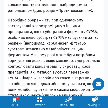
колхіцином, тикагрелором, івабрадином та
ранолазином (див. розділ «Протипоказання»).
Необхідна обережність при одночасному
застосуванні кларитроміцину з іншими
препаратами, які є субстратами ферменту CYP3A,
особливо якщо субстрат CYP3A має вузький запас
безпеки (наприклад, карбамазепін) та/або
субстрат інтенсивно метаболізується цим
ферментом. У такому разі може бути потрібним
коригування дози, і, якщо можливо, слід ретельно
контролювати концентрації у сироватці крові
препаратів, які метаболізуються переважно
CYP3A. Лікарські засоби або класи лікарських
засобів, про які відомо або припускається, що
вони метаболізуються тим самим ізоферментом
CYP3A, включають (список не вичерпний):
0
0
0
алпразолам, карбамазепін, цилостазол,
кошик
каталог
порівняти
закладки
циклоспорин, дизопірамід, ібрутиніб,