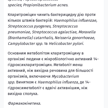
species
;
Propionibacterium acnes.
Кларитроміцин чинить бактерицидну дію проти
кількох штамів бактерій:
Haemophilus influenzae,
Streptococcus pyogenes, Streptococcus
pneumoniae, Streptococcus agalactiae, Moraxella
(Branhamella) catarrhalis, Neisseria gonorrhoeae,
Campylobacter spp.
та
Helicobacter pylori.
Основним метаболітом кларитроміцину в
організмі людини є мікробіологічно активний 14-
гідроксикларитроміцин. Метаболіт менш
активний, ніж вихідна речовина для більшості
організмів, включаючи
Mycobacterium
spp.
Винятком є
Haemophilus influenza
, де 14-
гідроксиметаболіт є вдвічі активнішим, ніж
вихідна сполука.
Фармакокінетика.