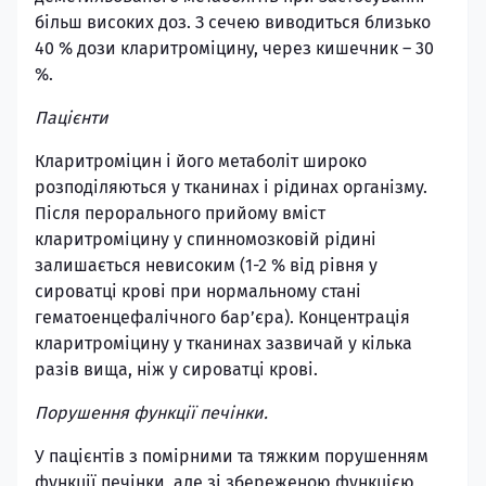
більш високих доз. З сечею виводиться близько
40 % дози кларитроміцину, через кишечник – 30
%.
Пацієнти
Кларитроміцин і його метаболіт широко
розподіляються у тканинах і рідинах організму.
Після перорального прийому вміст
кларитроміцину у спинномозковій рідині
залишається невисоким (1-2 % від рівня у
сироватці крові при нормальному стані
гематоенцефалічного бар’єра). Концентрація
кларитроміцину у тканинах зазвичай у кілька
разів вища, ніж у сироватці крові.
Порушення функції печінки.
У пацієнтів з помірними та тяжким порушенням
функції печінки, але зі збереженою функцією