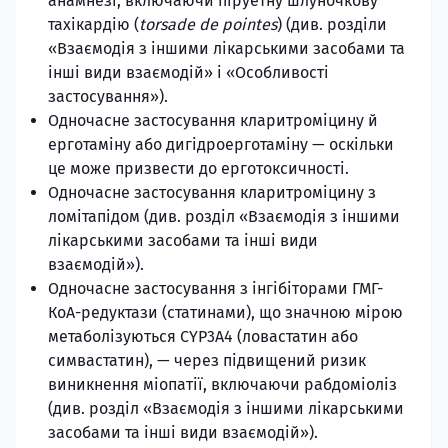
анамнезі, включаючи піруетну шлуночкову
тахікардію (
torsade de pointes
) (див. розділи
«Взаємодія з іншими лікарськими засобами та
інші види взаємодій» і «Особливості
застосування»).
Одночасне застосування кларитроміцину й
ерготаміну або дигідроерготаміну — оскільки
це може призвести до ерготоксичності.
Одночасне застосування кларитроміцину з
ломітапідом (див. розділ «Взаємодія з іншими
лікарськими засобами та інші види
взаємодій»).
Одночасне застосування з інгібіторами ГМГ-
КоА-редуктази (статинами), що значною мірою
метаболізуються CYP3A4 (ловастатин або
симвастатин), — через підвищений ризик
виникнення міопатії, включаючи рабдоміоліз
(див. розділ «Взаємодія з іншими лікарськими
засобами та інші види взаємодій»).