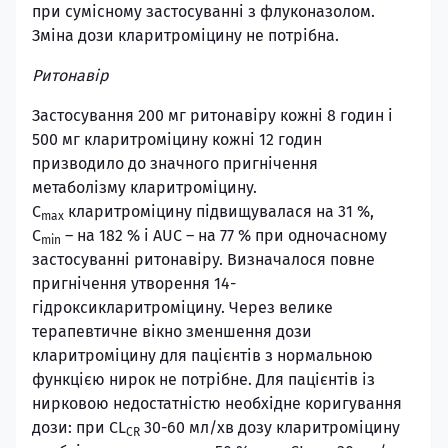
при сумісному застосуванні з флуконазолом.
Зміна дози кларитроміцину не потрібна.
Ритонавір
Застосування 200 мг ритонавіру кожні 8 годин і
500 мг кларитроміцину кожні 12 годин
призводило до значного пригнічення
метаболізму кларитроміцину.
C
кларитроміцину підвищувалася на 31 %,
max
C
– на 182 % і AUC – на 77 % при одночасному
min
застосуванні ритонавіру. Визначалося повне
пригнічення утворення 14-
гідроксикларитроміцину. Через велике
терапевтичне вікно зменшення дози
кларитроміцину для пацієнтів з нормальною
функцією нирок не потрібне. Для пацієнтів із
нирковою недостатністю необхідне коригування
дози: при CL
30-60 мл/хв дозу кларитроміцину
CR