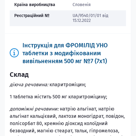
Країна виробництва
Словенія
Реєстраційний №
UA/9540/01/01 від
15.12.2022
Інструкція для ФРОМІЛІД УНО
таблетки з модифікованим
вивільненням 500 мг №7 (7х1)
Склад
діюча речовина:
кларитроміцин;
1 таблетка містить 500 мг кларитроміцину;
допоміжні речовини:
натрію альгінат, натрію
альгінат кальцієвий, лактози моногідрат, повідон,
полісорбат 80, кремнію діоксид колоїдний
безводний, магнію стеарат, тальк, гіпромелоза,