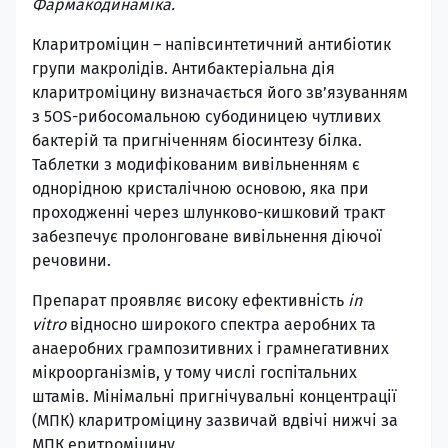
Фармакодинаміка.
Кларитроміцин – напівсинтетичний антибіотик
групи макролідів. Антибактеріальна дія
кларитроміцину визначається його зв’язуванням
з 5OS-рибосомальною субодиницею чутливих
бактерій та пригніченням біосинтезу білка.
Таблетки з модифікованим вивільненням є
однорідною кристалічною основою, яка при
проходженні через шлунково-кишковий тракт
забезпечує пролонговане вивільнення діючої
речовини.
Препарат проявляє високу ефективність
in
vitro
відносно широкого спектра аеробних та
анаеробних грампозитивних і грамнегативних
мікроорганізмів, у тому числі госпітальних
штамів. Мінімальні пригнічувальні концентрації
(МПК) кларитроміцину зазвичай вдвічі нижчі за
МПК еритроміцину.