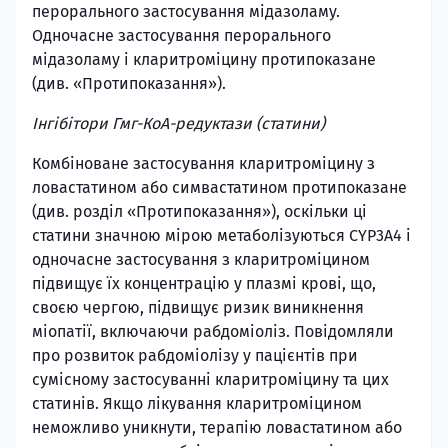
перорального застосування мідазоламу.
Одночасне застосування перорального
мідазоламу і кларитроміцину протипоказане
(див. «Протипоказання»).
Інгібітори Гмг-КоА-редуктази (статини)
Комбіноване застосування кларитроміцину з
ловастатином або симвастатином протипоказане
(див. розділ «Протипоказання»), оскільки ці
статини значною мірою метаболізуються CYP3A4 і
одночасне застосування з кларитроміцином
підвищує їх концентрацію у плазмі крові, що,
своєю чергою, підвищує ризик виникнення
міопатії, включаючи рабдоміоліз. Повідомляли
про розвиток рабдоміолізу у пацієнтів при
сумісному застосуванні кларитроміцину та цих
статинів. Якщо лікування кларитроміцином
неможливо уникнути, терапію ловастатином або