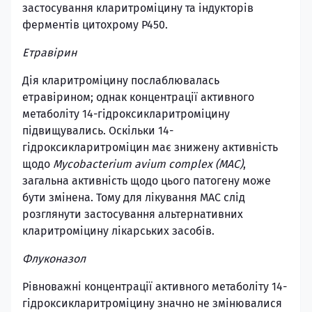
застосування кларитроміцину та індукторів
ферментів цитохрому Р450.
Етравірин
Дія кларитроміцину послаблювалась
етравірином; однак концентрації активного
метаболіту 14-гідроксикларитроміцину
підвищувались. Оскільки 14-
гідроксикларитроміцин має знижену активність
щодо
Mycobacterium avium complex (MAC)
,
загальна активність щодо цього патогену може
бути змінена. Тому для лікування МАС слід
розглянути застосування альтернативних
кларитроміцину лікарських засобів.
Флуконазол
Рівноважні концентрації активного метаболіту 14-
гідроксикларитроміцину значно не змінювалися