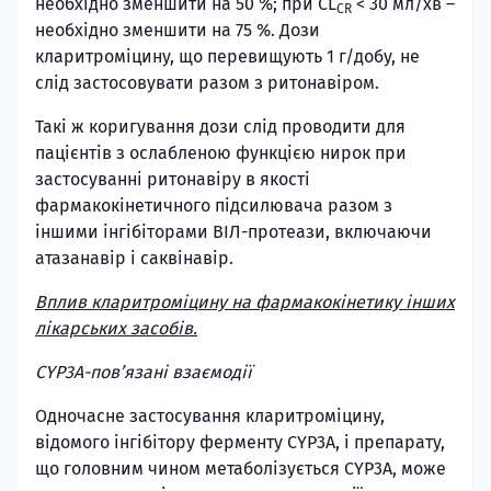
необхідно зменшити на 50 %; при CL
< 30 мл/хв –
CR
необхідно зменшити на 75 %. Дози
кларитроміцину, що перевищують 1 г/добу, не
слід застосовувати разом з ритонавіром.
Такі ж коригування дози слід проводити для
пацієнтів з ослабленою функцією нирок при
застосуванні ритонавіру в якості
фармакокінетичного підсилювача разом з
іншими інгібіторами ВІЛ-протеази, включаючи
атазанавір і саквінавір.
Вплив кларитроміцину на фармакокінетику інших
лікарських засобів.
CYP3A-пов’язані взаємодії
Одночасне застосування кларитроміцину,
відомого інгібітору ферменту CYP3A, і препарату,
що головним чином метаболізується CYP3A, може