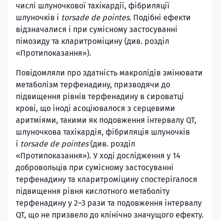
числі шлуночкової тахікардії, фібриляції
шлуночків і
torsade de pointes
. Подібні ефекти
відзначалися і при сумісному застосуванні
пімозиду та кларитроміцину (див. розділ
«Протипоказання»).
Повідомляли про здатність макролідів змінювати
метаболізм терфенадину, призводячи до
підвищення рівнів терфенадину в сироватці
крові, що іноді асоціювалося з серцевими
аритміями, такими як подовження інтервалу QT,
шлуночкова тахікардія, фібриляція шлуночків
і
torsade de pointes
(див. розділ
«Протипоказання»). У ході дослідження у 14
добровольців при сумісному застосуванні
терфенадину та кларитроміцину спостерігалося
підвищення рівня кислотного метаболіту
терфенадину у 2–3 рази та подовження інтервалу
QT, що не призвело до клінічно значущого ефекту.