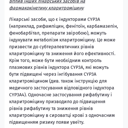
Вплив інших лікарських засобів на
фармакокінетику кларитроміцину
Лікарські засоби, що є індукторами CYP3A
(наприклад, рифампіцин, фенітоїн, карбамазепін,
фенобарбітал, препарати звіробою), можуть
індукувати метаболізм кларитроміцину. Це може
призвести до субтерапевтичних рівнів
кларитроміцину та зниження його ефективності.
Крім того, може бути необхідним контроль
плазмових рівнів індуктора CYP3A, які можуть
бути підвищені через інгібування CYP3A
кларитроміцином (див. також інструкцію для
медичного застосування відповідного індуктора
CYP3A4). Одночасне застосування рифабутину і
кларитроміцину призводило до підвищення
рівнів рифабутину та зниження рівнів
кларитроміцину в сироватці крові з одночасним
підвищенням ризику появи увеїту.