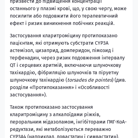
призвести до підвищення концентрації
останнього у плазмі крові, що, у свою чергу, може
посилити або подовжити його терапевтичний
ефект і ризик виникнення побічних реакцій.
Застосування кларитроміцину протипоказано
пацієнтам, які отримують субстрати CYP3A
астемізол, цизаприд, домперидон, пімозид і
терфенадин, через ризик подовження інтервалу
QT і серцевих аритмій, включаючи шлуночкову
тахікардію, фібриляцію шлуночків та піруетну
шлуночкову тахікардію (
torsades de pointes
) (див.
розділи «Протипоказання» і «Особливості
застосування»).
Також протипоказано застосування
кларитроміцину з алкалоїдами ріжків,
пероральним мідазоламом, інгібіторами ГМГ-КоА-
редуктази, які метаболізуються переважно
CYP3A4 (наприклад, ловастатин і симвастатин),