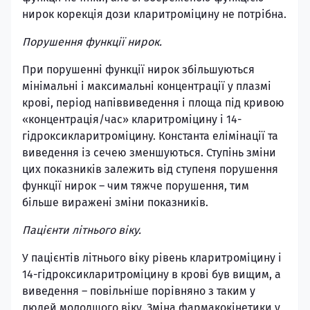
нирок корекція дози кларитроміцину не потрібна.
Порушення функції нирок.
При порушенні функції нирок збільшуються
мінімальні і максимальні концентрації у плазмі
крові, період напіввиведення і площа під кривою
«концентрація/час» кларитроміцину і 14-
гідроксикларитроміцину. Константа елімінації та
виведення із сечею зменшуються. Ступінь зміни
цих показників залежить від ступеня порушення
функції нирок – чим тяжче порушення, тим
більше виражені зміни показників.
Пацієнти літнього віку.
У пацієнтів літнього віку рівень кларитроміцину і
14-гідроксикларитроміцину в крові був вищим, а
виведення – повільніше порівняно з таким у
людей молодшого віку. Зміна фармакокінетики у