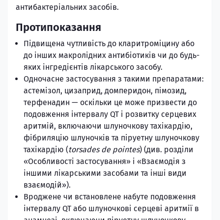
антибактеріальних засобів.
Протипоказання
Підвищена чутливість до кларитроміцину або
до інших макролідних антибіотиків чи до будь-
яких інгредієнтів лікарського засобу.
Одночасне застосування з такими препаратами:
астемізол, цизаприд, домперидон, пімозид,
терфенадин — оскільки це може призвести до
подовження інтервалу QT і розвитку серцевих
аритмій, включаючи шлуночкову тахікардію,
фібриляцію шлуночків та піруетну шлуночкову
тахікардію (
torsades de pointes
) (див. розділи
«Особливості застосування» і «Взаємодія з
іншими лікарськими засобами та інші види
взаємодій»).
Вроджене чи встановлене набуте подовження
інтервалу QT або шлуночкові серцеві аритмії в