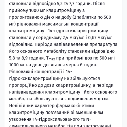
становили відповідно 5,3 та 7,7 години. Після
прийому 1000 мг кларитроміцину з
пролонгованою дією на добу (2 таблетки по 500
мг) рівноважні максимальні концентрації
кларитроміцину і 14-гідроксикларитроміцину
становили у середньому 2,4 мкг/мл і 0,67 мкг/мл
відповідно. Періоди напіввиведення препарату та
його основного метаболіту становили відповідно
5,8 та 8,9 години. Т
при прийомі доз по 500 мг і
max
1000 мг на день досягався через 6 годин.
Рівноважні концентрації і 14-
гідроксикларитроміцину не збільшуються
пропорційно до дози кларитроміцину, а періоди
напіввиведення кларитроміцину і його основного
метаболіта збільшуються з підвищенням дози.
Нелінійний характер фармакокінетики
кларитроміцину пов’язаний зі зменшенням
утворення 14-гідроксильованого та N-
деметильованого метаболітів при застосуванні