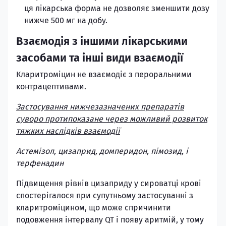
ця лікарська форма не дозволяє зменшити дозу
нижче 500 мг на добу.
Взаємодія з іншими лікарськими
засобами та інші види взаємодії
Кларитроміцин не взаємодіє з пероральними
контрацептивами.
Застосування нижчезазначених препаратів
суворо протипоказане через можливий розвиток
тяжких наслідків взаємодії
Астемізол, цизаприд, домперидон, пімозид, і
терфенадин
Підвищення рівнів цизаприду у сироватці крові
спостерігалося при супутньому застосуванні з
кларитроміцином, що може спричинити
подовження інтервалу QT і появу аритмій, у тому