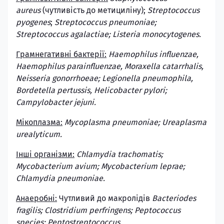
aureus
(чутливість до метициліну);
Streptococcus
pyogenes
;
Streptococcus pneumoniae;
Streptococcus agalactiae; Listeria monocytogenes.
Грамнегативні бактерії:
Haemophilus influenzae,
Haemophilus parainfluenzae, Moraxella catarrhalis,
Neisseria gonorrhoeae; Legionella pneumophila,
Bordetella pertussis, Helicobacter pylori;
Campylobacter jejuni.
Мікоплазма:
Mycoplasma pneumoniae; Ureaplasma
urealyticum.
Інші організми:
Chlamydia trachomatis;
Mycobacterium avium; Mycobacterium leprae;
Chlamydia pneumoniae.
Анаеробні:
Чутливий до макролідів
Bacteriodes
fragilis; Clostridium perfringens; Peptococcus
species; Peptostreptococcus