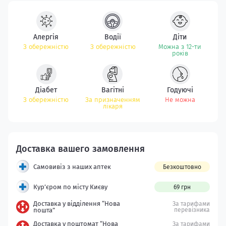
Алергія
Водії
Діти
З обережністю
З обережністю
Можна з 12-ти
років
Діабет
Вагітні
Годуючі
З обережністю
За призначенням
Не можна
лікаря
Самовивіз з наших аптек
Безкоштовно
Кур’єром по місту Києву
69 грн
Доставка у відділення “Нова
За тарифами
пошта”
перевізника
Доставка у поштомат “Нова
За тарифами