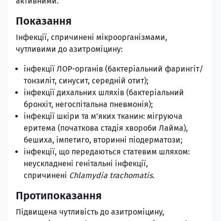
активними.
Показання
Інфекції, спричинені мікроорганізмами,
чутливими до азитроміцину:
інфекції ЛОР-органів (бактеріальний фарингіт/
тонзиліт, синусит, середній отит);
інфекції дихальних шляхів (бактеріальний
бронхіт, негоспітальна пневмонія);
інфекції шкіри та м’яких тканин: мігруюча
еритема (початкова стадія хвороби Лайма),
бешиха, імпетиго, вторинні піодерматози;
інфекції, що передаються статевим шляхом:
неускладнені генітальні інфекції,
спричинені
Chlamydia trachomatis.
Протипоказання
Підвищена чутливість до азитроміцину,