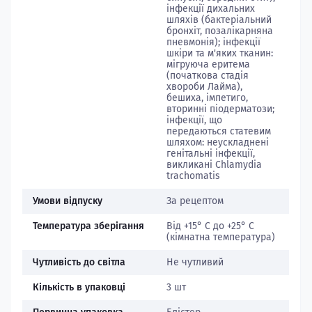
інфекції дихальних
шляхів (бактеріальний
бронхіт, позалікарняна
пневмонія); інфекції
шкіри та м'яких тканин:
мігруюча еритема
(початкова стадія
хвороби Лайма),
бешиха, імпетиго,
вторинні піодерматози;
інфекції, що
передаються статевим
шляхом: неускладнені
генітальні інфекції,
викликані Chlamydia
trachomatis
Умови відпуску
За рецептом
Температура зберігання
Від +15° С до +25° С
(кімнатна температура)
Чутливість до світла
Не чутливий
Кількість в упаковці
3 шт