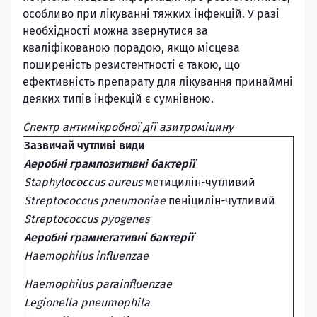
особливо при лікуванні тяжких інфекцій. У разі
необхідності можна звернутися за
кваліфікованою порадою, якщо місцева
поширеність резистентності є такою, що
ефективність препарату для лікування принаймні
деяких типів інфекцій є сумнівною.
Спектр антимікробної дії азитроміцину
Зазвичай чутливі види
Аеробні грампозитивні бактерії
Staphylococcus aureus
метицилін-чутливий
Streptococcus pneumoniae
пеніцилін-чутливий
Streptococcus pyogenes
Аеробні грамнегативні бактерії
Haemophilus influenzae
Haemophilus parainfluenzae
Legionella pneumophila