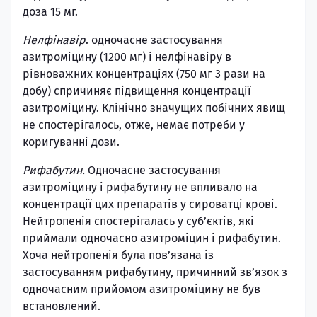
доза 15 мг.
Нелфінавір
. одночасне застосування
азитроміцину (1200 мг) і нелфінавіру в
рівноважних концентраціях (750 мг 3 рази на
добу) спричиняє підвищення концентрації
азитроміцину. Клінічно значущих побічних явищ
не спостерігалось, отже, немає потреби у
коригуванні дози.
Рифабутин.
Одночасне застосування
азитроміцину і рифабутину не впливало на
концентрації цих препаратів у сироватці крові.
Нейтропенія спостерігалась у суб’єктів, які
приймали одночасно азитроміцин і рифабутин.
Хоча нейтропенія була пов’язана із
застосуванням рифабутину, причинний зв’язок з
одночасним прийомом азитроміцину не був
встановлений.