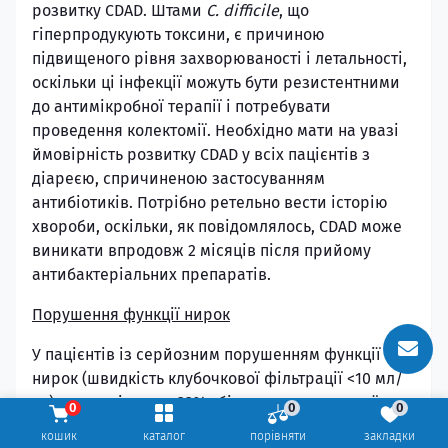
розвитку CDAD. Штами
C. difficile
, що
гіперпродукують токсини, є причиною
підвищеного рівня захворюваності і летальності,
оскільки ці інфекції можуть бути резистентними
до антимікробної терапії і потребувати
проведення колектомії. Необхідно мати на увазі
ймовірність розвитку CDAD у всіх пацієнтів з
діареєю, спричиненою застосуванням
антибіотиків. Потрібно ретельно вести історію
хвороби, оскільки, як повідомлялось, CDAD може
виникати впродовж 2 місяців після прийому
антибактеріальних препаратів.
Порушення функції нирок
У пацієнтів із серйозним порушенням функції
нирок (швидкість клубочкової фільтрації <10 мл/
хв) спостерігалося 33% збільшення системної
0
0
0
експозиції азитроміцину.
кошик
каталог
порівняти
закладки