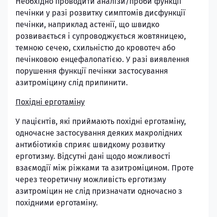
Необхідно проводити аналізи/проби функції
печінки у разі розвитку симптомів дисфункції
печінки, наприклад астенії, що швидко
розвивається і супроводжується жовтяницею,
темною сечею, схильністю до кровотеч або
печінковою енцефалопатією. У разі виявлення
порушення функції печінки застосування
азитроміцину слід припинити.
Похідні ерготаміну
У пацієнтів, які приймають похідні ерготаміну,
одночасне застосування деяких макролідних
антибіотиків сприяє швидкому розвитку
ерготизму. Відсутні дані щодо можливості
взаємодії між ріжками та азитроміцином. Проте
через теоретичну можливість ерготизму
азитроміцин не слід призначати одночасно з
похідними ерготаміну.