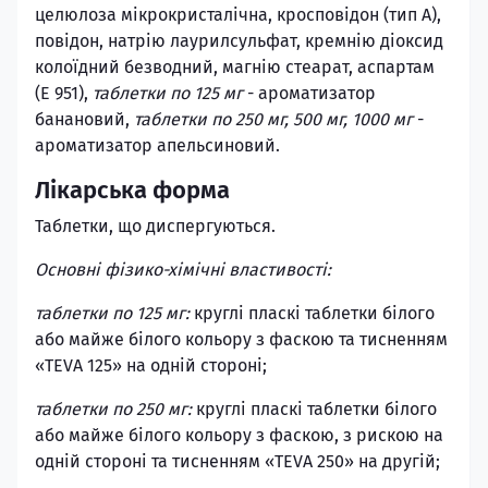
целюлоза мікрокристалічна, кросповідон (тип А),
повідон, натрію лаурилсульфат, кремнію діоксид
колоїдний безводний, магнію стеарат, аспартам
(Е 951),
таблетки по 125 мг
- ароматизатор
банановий,
таблетки по 250 мг, 500 мг, 1000 мг
-
ароматизатор апельсиновий.
Лікарська форма
Таблетки, що диспергуються.
Основні фізико-хімічні властивості:
таблетки по 125 мг:
круглі пласкі таблетки білого
або майже білого кольору з фаскою та тисненням
«TEVA 125» на одній стороні;
таблетки по 250 мг:
круглі пласкі таблетки білого
або майже білого кольору з фаскою, з рискою на
одній стороні та тисненням «TEVA 250» на другій;