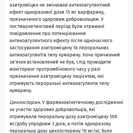
азитроміцин не змінював антикоагулянтний
ефект одноразової дози 15 мг варфарину,
призначеного здоровим добровольцям. У
постмаркетинговий період були отримані
повідомлення про потенціювання
антикоагулянтного ефекту після одночасного
застосування азитроміцину та пероральних
антикоагулянтів типу кумарину. Хоча причинний
зв’язок встановлений не був, слід проводити
моніторинг протромбінового часу у разі
призначення азитроміцину пацієнтам, які
отримують пероральні антикоагулянти типу
кумарину.
Циклоспорин
. У фармакокінетичному дослідженні
за участю здорових добровольців, які
отримували пероральну дозу азитроміцину 500
мг/добу упродовж 3 днів, а потім одноразову
пероральну дозу циклоспорину 10 мг/кг, було