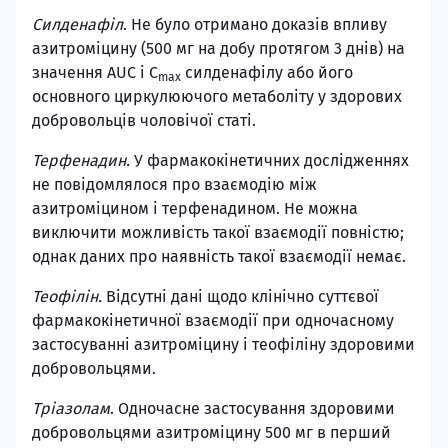
Силденафіл
. Не було отримано доказів впливу
азитроміцину (500 мг на добу протягом 3 днів) на
значення AUC і C
силденафілу або його
max
основного циркулюючого метаболіту у здорових
добровольців чоловічої статі.
Терфенадин.
У фармакокінетичних дослідженнях
не повідомлялося про взаємодію між
азитроміцином і терфенадином. Не можна
виключити можливість такої взаємодії повністю;
однак даних про наявність такої взаємодії немає.
Теофілін.
Відсутні дані щодо клінічно суттєвої
фармакокінетичної взаємодії при одночасному
застосуванні азитроміцину і теофіліну здоровими
добровольцями.
Тріазолам
. Одночасне застосування здоровими
добровольцями азитроміцину 500 мг в перший