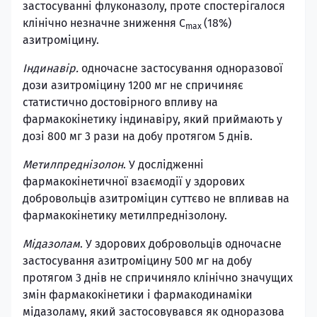
застосуванні флуконазолу, проте спостерігалося
клінічно незначне зниження C
(18%)
mах
азитроміцину.
Індинавір.
одночасне застосування одноразової
дози азитроміцину 1200 мг не спричиняє
статистично достовірного впливу на
фармакокінетику індинавіру, який приймають у
дозі 800 мг 3 рази на добу протягом 5 днів.
Метилпреднізолон
. У дослідженні
фармакокінетичної взаємодії у здорових
добровольців азитроміцин суттєво не впливав на
фармакокінетику метилпреднізолону.
Мідазолам
. У здорових добровольців одночасне
застосування азитроміцину 500 мг на добу
протягом 3 днів не спричиняло клінічно значущих
змін фармакокінетики і фармакодинаміки
мідазоламу, який застосовувався як одноразова