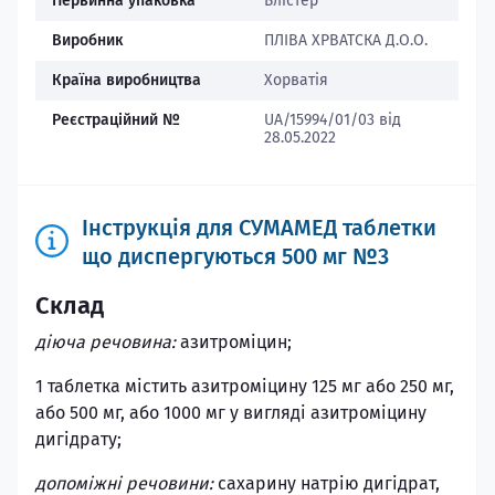
Первинна упаковка
Блістер
Виробник
ПЛІВА ХРВАТСКА Д.О.О.
Країна виробництва
Хорватія
Реєстраційний №
UA/15994/01/03 від
28.05.2022
Інструкція для СУМАМЕД таблетки
що диспергуються 500 мг №3
Склад
діюча речовина:
азитроміцин;
1 таблетка містить азитроміцину 125 мг або 250 мг,
або 500 мг, або 1000 мг у вигляді азитроміцину
дигідрату;
допоміжні речовини:
сахарину натрію дигідрат,