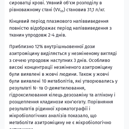
сироватці крові. Уявний об’єм розподілу в
рівноважному стані (VV
) становив 31,1 л/кг.
ss
Кінцевий період плазмового напіввиведення
повністю відображає період напіввиведення з
тканин упродовж 2-4 днів.
Приблизно 12% внутрішньовенної дози
азитроміцину виділяється у незміненому вигляді
з сечею упродовж наступних 3 днів. Особливо
високі концентрації незміненого азитроміцину
були виявлені в жовчі людини. Також у жовчі
були виявлені 10 метаболітів, які утворювались у
результаті N- та O-деметилювання,
гідроксилювання кілець дезозаміну та аглікону і
розщеплення кладинози кон’югату. Порівняння
результатів рідинної хроматографії і
мікробіологічних аналізів показало, що
метаболіти азитроміцину не є мікробіологічно