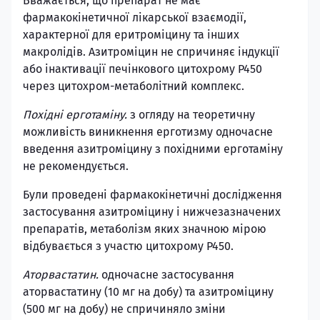
Вважається, що препарат не має
фармакокінетичної лікарської взаємодії,
характерної для еритроміцину та інших
макролідів. Азитроміцин не спричиняє індукції
або інактивації печінкового цитохрому Р450
через цитохром-метаболітний комплекс.
Похідні ерготаміну.
з огляду на теоретичну
можливість виникнення ерготизму одночасне
введення азитроміцину з похідними ерготаміну
не рекомендується.
Були проведені фармакокінетичні дослідження
застосування азитроміцину і нижчезазначених
препаратів, метаболізм яких значною мірою
відбувається з участю цитохрому Р450.
Аторвастатин.
одночасне застосування
аторвастатину (10 мг на добу) та азитроміцину
(500 мг на добу) не спричиняло зміни