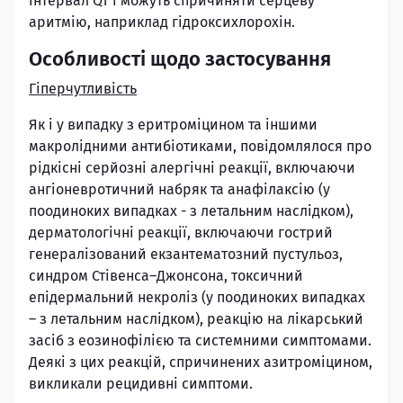
інтервал QT і можуть спричиняти серцеву
аритмію, наприклад гідроксихлорохін.
Особливості щодо застосування
Гіперчутливість
Як і у випадку з еритроміцином та іншими
макролідними антибіотиками, повідомлялося про
рідкісні серйозні алергічні реакції, включаючи
ангіоневротичний набряк та анафілаксію (у
поодиноких випадках - з летальним наслідком),
дерматологічні реакції, включаючи гострий
генералізований екзантематозний пустульоз,
синдром Стівенса–Джонсона, токсичний
епідермальний некроліз (у поодиноких випадках
– з летальним наслідком), реакцію на лікарський
засіб з еозинофілією та системними симптомами.
Деякі з цих реакцій, спричинених азитроміцином,
викликали рецидивні симптоми.