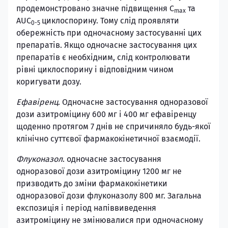
продемонстровано значне підвищення С
та
max
AUC
циклоспорину. Тому слід проявляти
0-5
обережність при одночасному застосуванні цих
препаратів. Якщо одночасне застосування цих
препаратів є необхідним, слід контролювати
рівні циклоспорину і відповідним чином
коригувати дозу.
Ефавіренц
. Одночасне застосування одноразової
дози азитроміцину 600 мг і 400 мг ефавіренцу
щоденно протягом 7 днів не спричиняло будь-якої
клінічно суттєвої фармакокінетичної взаємодії.
Флуконазол
. одночасне застосування
одноразової дози азитроміцину 1200 мг не
призводить до зміни фармакокінетики
одноразової дози флуконазолу 800 мг. Загальна
експозиція і період напіввиведення
азитроміцину не змінювалися при одночасному