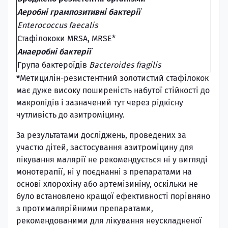
Аеробні грампозитивні бактерії
Enterococcus faecalis
Стафілококи MRSA, MRSE*
Анаеробні бактерії
Група бактероїдів
Bacteroides fragilis
*
Метицилін-резистентний золотистий стафілокок
має дуже високу поширеність набутої стійкості до
макролідів і зазначений тут через рідкісну
чутливість до азитроміцину.
За результатами досліджень, проведених за
участю дітей, застосування азитроміцину для
лікування малярії не рекомендується ні у вигляді
монотерапії, ні у поєднанні з препаратами на
основі хлорохіну або артемізиніну, оскільки не
було встановлено кращої ефективності порівняно
з протималярійними препаратами,
рекомендованими для лікування неускладненої