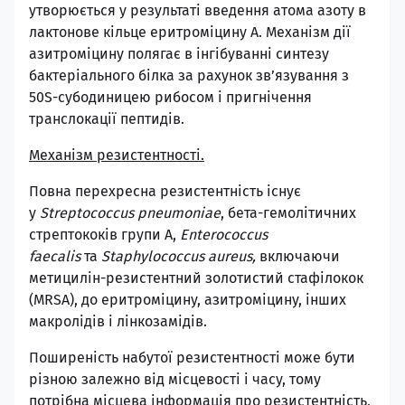
утворюється у результаті введення атома азоту в
лактонове кільце еритроміцину А. Механізм дії
азитроміцину полягає в інгібуванні синтезу
бактеріального білка за рахунок зв’язування з
50S-субодиницею рибосом і пригнічення
транслокації пептидів.
Механізм резистентності.
Повна перехресна резистентність існує
у
Streptococcus pneumoniae
, бета-гемолітичних
стрептококів групи А,
Enterococcus
faecalis
та
Staphylococcus aureus,
включаючи
метицилін-резистентний золотистий стафілокок
(MRSA), до еритроміцину, азитроміцину, інших
макролідів і лінкозамідів.
Поширеність набутої резистентності може бути
різною залежно від місцевості і часу, тому
потрібна місцева інформація про резистентність,