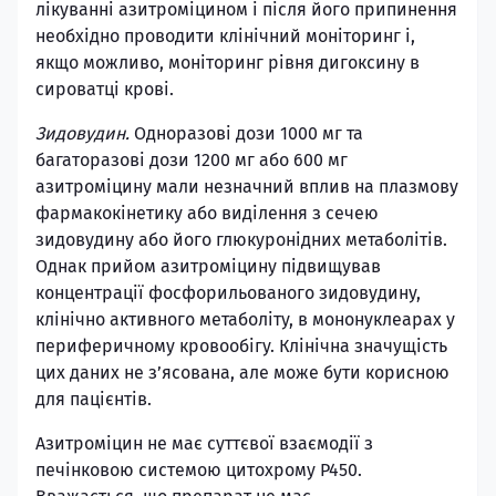
лікуванні азитроміцином і після його припинення
необхідно проводити клінічний моніторинг і,
якщо можливо, моніторинг рівня дигоксину в
сироватці крові.
Зидовудин.
Одноразові дози 1000 мг та
багаторазові дози 1200 мг або 600 мг
азитроміцину мали незначний вплив на плазмову
фармакокінетику або виділення з сечею
зидовудину або його глюкуронідних метаболітів.
Однак прийом азитроміцину підвищував
концентрації фосфорильованого зидовудину,
клінічно активного метаболіту, в мононуклеарах у
периферичному кровообігу. Клінічна значущість
цих даних не з’ясована, але може бути корисною
для пацієнтів.
Азитроміцин не має суттєвої взаємодії з
печінковою системою цитохрому Р450.