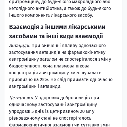
еритроміцину, до будь-якого макролідного або
кетолідного антибіотика, а також до будь-якого
іншого компонента лікарського засобу.
Взаємодія з іншими лікарськими
засобами та інші види взаємодії
Антациди.
При вивченні впливу одночасного
застосування антацидів на фармакокінетику
азитроміцину загалом не спостерігалося змін у
біодоступності, хоча плазмова пікова
концентрація азитроміцину зменшувалась
приблизно на 25%. Не слід приймати одночасно
азитроміцин і антациди.
Цетиризин.
У здорових добровольців при
одночасному застосуванні азитроміцину
упродовж 5 днів із цетиризином 20 мг у
рівноважному стані не спостерігалось
фармакокінетичної взаємодії чи суттєвих змін