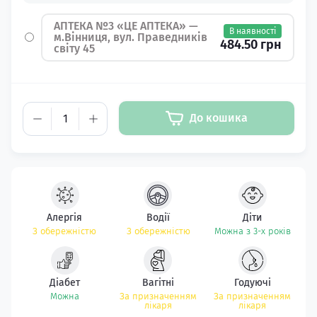
АПТЕКА №3 «ЦЕ АПТЕКА» —
В наявності
м.Вінниця, вул. Праведників
484.50 грн
світу 45
До кошика
Алергія
Водії
Діти
З обережністю
З обережністю
Можна з 3-х років
Діабет
Вагітні
Годуючі
Можна
За призначенням
За призначенням
лікаря
лікаря