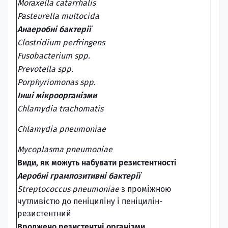
Moraxella catarrhalis
Pasteurella multocida
Анаеробні бактерії
Clostridium perfringens
Fusobacterium spp.
Prevotella spp.
Porphyriomonas spp.
Інші мікроорганізми
Chlamydia trachomatis
Chlamydia pneumoniae
Mycoplasma pneumoniae
Види, як можуть набувати резистентності
Аеробні грампозитивні бактерії
Streptococcus pneumoniae
з проміжною
чутливістю до пеніциліну і пеніцилін-
резистентний
Вроджено резистентні організми