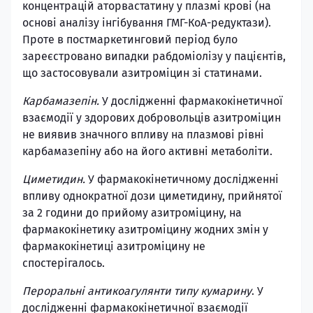
концентрацій аторвастатину у плазмі крові (на
основі аналізу інгібування ГМГ-КоА-редуктази).
Проте в постмаркетинговий період було
зареєстровано випадки рабдоміолізу у пацієнтів,
що застосовували азитроміцин зі статинами.
Карбамазепін.
У дослідженні фармакокінетичної
взаємодії у здорових добровольців азитроміцин
не виявив значного впливу на плазмові рівні
карбамазепіну або на його активні метаболіти.
Циметидин.
У фармакокінетичному дослідженні
впливу однократної дози циметидину, прийнятої
за 2 години до прийому азитроміцину, на
фармакокінетику азитроміцину жодних змін у
фармакокінетиці азитроміцину не
спостерігалось.
Пероральні антикоагулянти типу кумарину
. У
дослідженні фармакокінетичної взаємодії