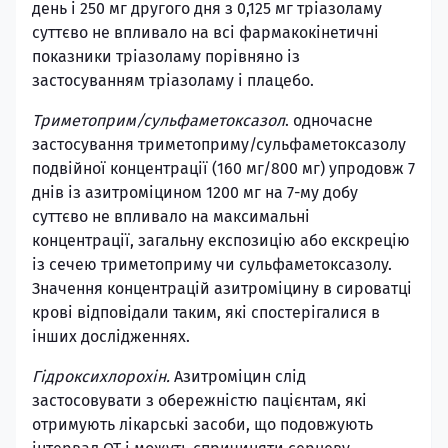
день і 250 мг другого дня з 0,125 мг тріазоламу
суттєво не впливало на всі фармакокінетичні
показники тріазоламу порівняно із
застосуванням тріазоламу і плацебо.
Триметоприм/сульфаметоксазол
. одночасне
застосування триметоприму/сульфаметоксазолу
подвійної концентрації (160 мг/800 мг) упродовж 7
днів із азитроміцином 1200 мг на 7-му добу
суттєво не впливало на максимальні
концентрації, загальну експозицію або екскрецію
із сечею триметоприму чи сульфаметоксазолу.
Значення концентрацій азитроміцину в сироватці
крові відповідали таким, які спостерігалися в
інших дослідженнях.
Гідроксихлорохін.
Азитроміцин слід
застосовувати з обережністю пацієнтам, які
отримують лікарські засоби, що подовжують