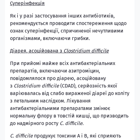
Суперінфекція
Як і у разі застосування інших антибіотиків,
рекомендується проводити спостереження щодо
ознак суперінфекції, спричиненої нечутливими
організмами, включаючи грибки.
Діарея, асоційована з
Clostridium difficile
При прийомі майже всіх антибактеріальних
препаратів, включаючи азитроміцин,
повідомлялося про діарею, асоційовану
з
Clostridium difficile
(CDAD), серйозність якої
варіювалась від слабо вираженої діареї до коліту
з летальним наслідком. Лікування
антибактеріальними препаратами змінює
нормальну флору в товстій кишці, що призводить
до надмірного росту
C. difficile
.
C. difficile
продукує токсини А і В, які сприяють