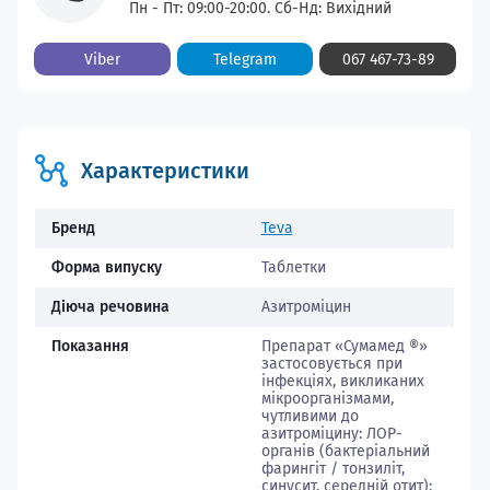
Пн - Пт: 09:00-20:00. Сб-Нд: Вихідний
Viber
Telegram
067 467-73-89
Характеристики
Бренд
Teva
Форма випуску
Таблетки
Діюча речовина
Азитроміцин
Показання
Препарат «Сумамед ®»
застосовується при
інфекціях, викликаних
мікроорганізмами,
чутливими до
азитроміцину: ЛОР-
органів (бактеріальний
фарингіт / тонзиліт,
синусит, середній отит);