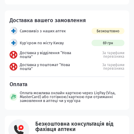
Самовивіз з наших аптек
Безкоштовно
Кур’єром по місту Києву
69 грн
Доставка у відділення “Нова
За тарифами
пошта”
перевізника
Доставка у поштомат “Нова
За тарифами
пошта”
перевізника
Оплата можлива онлайн карткою через LiqPay (Visa,
MasterCard) або готівкою/карткою при отриманні
замовлення в аптеці чи у кур’єра
Безкоштовна консультація від
фахівця аптеки