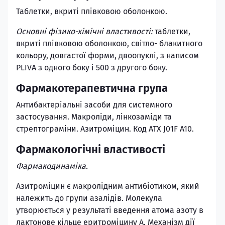
Таблетки, вкриті плівковою оболонкою.
Основні фізико-хімічні властивості:
таблетки,
вкриті плівковою оболонкою, світло- блакитного
кольору, довгастої форми, двоопуклі, з написом
PLIVA з одного боку і 500 з другого боку.
Фармакотерапевтична група
Антибактеріальні засоби для системного
застосування. Макроліди, лінкозаміди та
стрептограміни. Азитроміцин. Код АТХ J01F A10.
Фармакологічні властивості
Фармакодинаміка.
Азитроміцин є макролідним антибіотиком, який
належить до групи азалідів. Молекула
утворюється у результаті введення атома азоту в
лактонове кільце еритроміцину А. Механізм дії