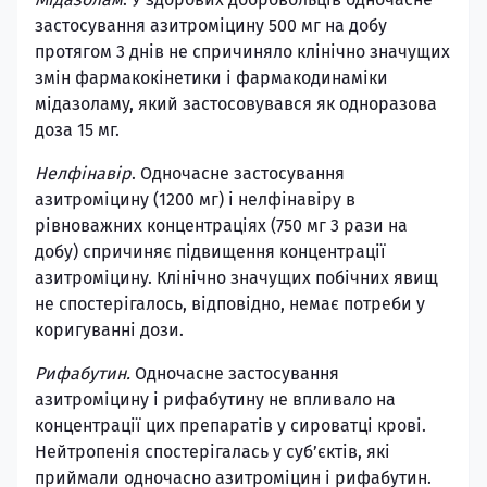
застосування азитроміцину 500 мг на добу
протягом 3 днів не спричиняло клінічно значущих
змін фармакокінетики і фармакодинаміки
мідазоламу, який застосовувався як одноразова
доза 15 мг.
Нелфінавір
. Одночасне застосування
азитроміцину (1200 мг) і нелфінавіру в
рівноважних концентраціях (750 мг 3 рази на
добу) спричиняє підвищення концентрації
азитроміцину. Клінічно значущих побічних явищ
не спостерігалось, відповідно, немає потреби у
коригуванні дози.
Рифабутин.
Одночасне застосування
азитроміцину і рифабутину не впливало на
концентрації цих препаратів у сироватці крові.
Нейтропенія спостерігалась у суб’єктів, які
приймали одночасно азитроміцин і рифабутин.