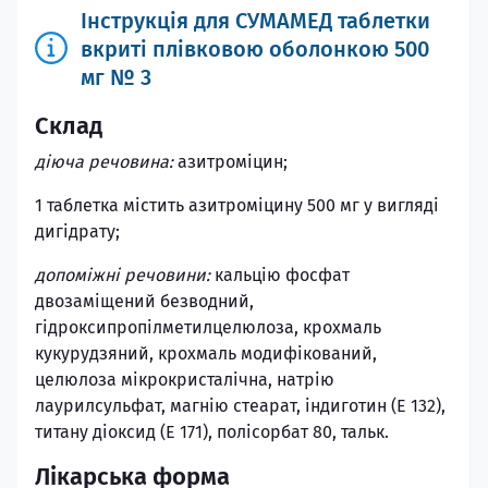
Інструкція для СУМАМЕД таблетки
вкриті плівковою оболонкою 500
мг № 3
Склад
діюча речовина:
азитроміцин;
1 таблетка містить азитроміцину 500 мг у вигляді
дигідрату;
допоміжні речовини:
кальцію фосфат
двозаміщений безводний,
гідроксипропілметилцелюлоза, крохмаль
кукурудзяний, крохмаль модифікований,
целюлоза мікрокристалічна, натрію
лаурилсульфат, магнію стеарат, індиготин (Е 132),
титану діоксид (Е 171), полісорбат 80, тальк.
Лікарська форма