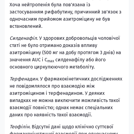
Хоча нейтропенія була пов’язана із
застосуванням рифабутину, причинний зв’язок з
одночасним прийомом азитроміцину не був
встановлений.
Силденафіл
. У здорових добровольців чоловічої
статі не було отримано доказів впливу
азитроміцину (500 мг на добу протягом 3 днів) на
значення AUC і C
силденафілу або його
max
основного циркулюючого метаболіту.
Терфенадин.
У фармакокінетичних дослідженнях
не повідомлялося про взаємодію між
азитроміцином і терфенадином. У деяких
випадках не можна виключити можливість такої
взаємодії повністю; однак немає спеціальних
даних про наявність такої взаємодії.
Теофілін.
Відсутні дані щодо клінічно суттєвої
фармакокінетичної взаємодії при одночасному