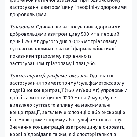
застосуванні азитроміцину і теофіліну здоровими
добровольцями.
Тріазолам
. Одночасне застосування здоровими
добровольцями азитроміцину 500 мг в перший
день і 250 мг другого дня з 0,125 мг тріазоламу
суттєво не впливало на всі фармакокінетичні
показники тріазоламу порівняно із
застосуванням тріазоламу і плацебо.
Триметоприм/сульфаметоксазол
. Одночасне
застосування триметоприму/сульфаметоксазолу
подвійної концентрації (160 мг/800 мг) упродовж 7
днів із азитроміцином 1200 мг на 7-му добу не
виявляло суттєвого впливу на максимальні
концентрації, загальну експозицію або екскрецію
із сечею триметоприму або сульфаметоксазолу.
Значення концентрацій азитроміцину в сироватці
крові відповідали таким, які спостерігалися в