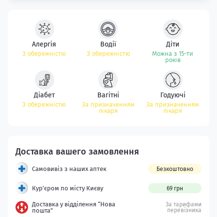
Алергія
Водії
Діти
З обережністю
З обережністю
Можна з 15-ти
років
Діабет
Вагітні
Годуючі
З обережністю
За призначенням
За призначенням
лікаря
лікаря
Самовивіз з наших аптек
Безкоштовно
Кур’єром по місту Києву
69 грн
Доставка у відділення “Нова
За тарифами
пошта”
перевізника