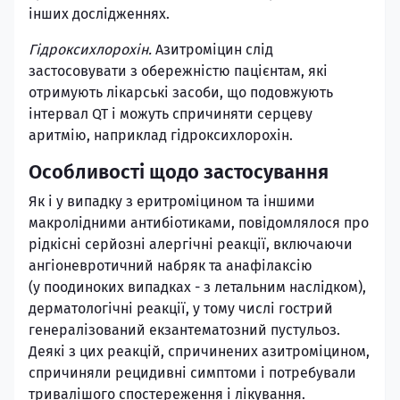
інших дослідженнях.
Гідроксихлорохін.
Азитроміцин слід
застосовувати з обережністю пацієнтам, які
отримують лікарські засоби, що подовжують
інтервал QT і можуть спричиняти серцеву
аритмію, наприклад гідроксихлорохін.
Особливості щодо застосування
Як і у випадку з еритроміцином та іншими
макролідними антибіотиками, повідомлялося про
рідкісні серйозні алергічні реакції, включаючи
ангіоневротичний набряк та анафілаксію
(у поодиноких випадках - з летальним наслідком),
дерматологічні реакції, у тому числі гострий
генералізований екзантематозний пустульоз.
Деякі з цих реакцій, спричинених азитроміцином,
спричиняли рецидивні симптоми і потребували
тривалішого спостереження і лікування.