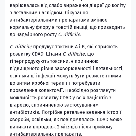
варіювалась від слабо вираженої діареї до коліту
з летальним наслідком. Лікування
антибактеріальними препаратами змінює
нормальну флору в товстій кишці, що призводить
до надмірного росту
C. difficile
.
C. difficile
продукує токсини А і В, які сприяють
розвитку CDAD. Штами
C. difficile
, що
гіперпродукують токсини, є причиною
підвищеного рівня захворюваності і летальності,
оскільки ці інфекції можуть бути резистентними
до антимікробної терапії і потребувати
проведення колектомії. Необхідно розглянути
можливість розвитку CDAD у всіх пацієнтів з
діареєю, спричиненою застосуванням
антибіотиків. Потрібне ретельне ведення історії
хвороби, оскільки, як повідомлялось, CDAD може
виникати впродовж 2 місяців після прийому
антибактеріальних препаратів.