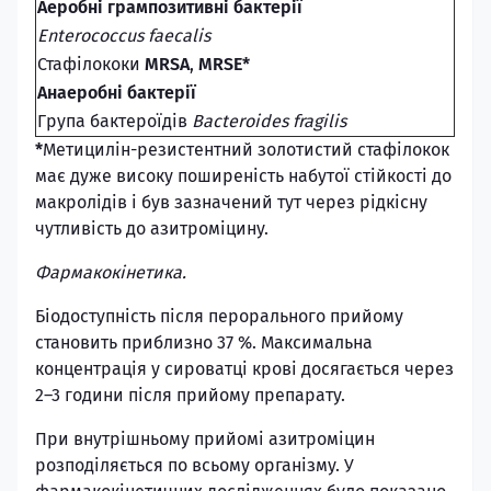
Аеробні грампозитивні бактерії
Enterococcus faecalis
Стафілококи
MRSA
,
MRSE*
Анаеробні бактерії
Група бактероїдів
Bacteroides fragilis
*
Метицилін-резистентний золотистий стафілокок
має дуже високу поширеність набутої стійкості до
макролідів і був зазначений тут через рідкісну
чутливість до азитроміцину.
Фармакокінетика.
Біодоступність після перорального прийому
становить приблизно 37 %. Максимальна
концентрація у сироватці крові досягається через
2–3 години після прийому препарату.
При внутрішньому прийомі азитроміцин
розподіляється по всьому організму. У