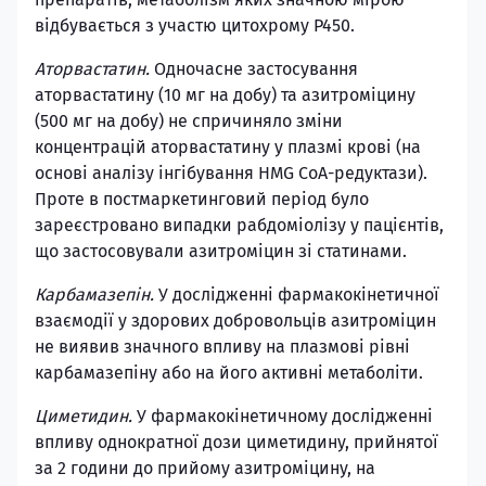
відбувається з участю цитохрому Р450.
Аторвастатин.
Одночасне застосування
аторвастатину (10 мг на добу) та азитроміцину
(500 мг на добу) не спричиняло зміни
концентрацій аторвастатину у плазмі крові (на
основі аналізу інгібування HMG CoA-редуктази).
Проте в постмаркетинговий період було
зареєстровано випадки рабдоміолізу у пацієнтів,
що застосовували азитроміцин зі статинами.
Карбамазепін.
У дослідженні фармакокінетичної
взаємодії у здорових добровольців азитроміцин
не виявив значного впливу на плазмові рівні
карбамазепіну або на його активні метаболіти.
Циметидин.
У фармакокінетичному дослідженні
впливу однократної дози циметидину, прийнятої
за 2 години до прийому азитроміцину, на