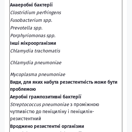
Анаеробні бактерії
Clostridium perfringens
Fusobacterium spp.
Prevotella spp.
Porphyriomonas spp.
Інші мікроорганізми
Chlamydia trachomatis
Chlamydia pneumoniae
Mycoplasma pneumoniae
Види, для яких набута резистентність може бути
проблемою
Аеробні грампозитивні бактерії
Streptococcus pneumoniae
з проміжною
чутливістю до пеніциліну і пеніцилін-
резистентний
Вроджено резистентні організми