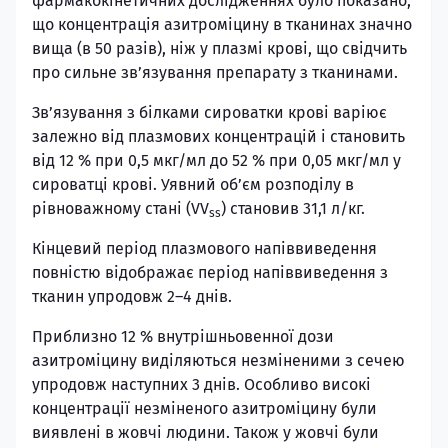
фармакокінетичних дослідженнях було показано,
що концентрація азитроміцину в тканинах значно
вища (в 50 разів), ніж у плазмі крові, що свідчить
про сильне зв’язування препарату з тканинами.
Зв’язування з білками сироватки крові варіює
залежно від плазмових концентрацій і становить
від 12 % при 0,5 мкг/мл до 52 % при 0,05 мкг/мл у
сироватці крові. Уявний об’єм розподілу в
рівноважному стані (VV
) становив 31,1 л/кг.
ss
Кінцевий період плазмового напіввиведення
повністю відображає період напіввиведення з
тканин упродовж 2–4 днів.
Приблизно 12 % внутрішньовенної дози
азитроміцину виділяються незміненими з сечею
упродовж наступних 3 днів. Особливо високі
концентрації незміненого азитроміцину були
виявлені в жовчі людини. Також у жовчі були