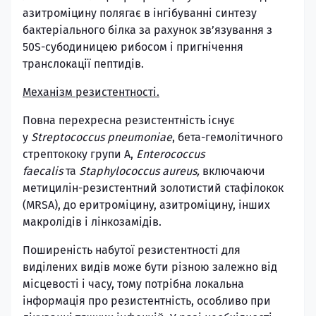
азитроміцину полягає в інгібуванні синтезу
бактеріального білка за рахунок зв’язування з
50S-субодиницею рибосом і пригнічення
транслокації пептидів.
Механізм резистентності.
Повна перехресна резистентність існує
у
Streptococcus pneumoniae
, бета-гемолітичного
стрептококу групи А,
Enterococcus
faecalis
та
Staphylococcus aureus,
включаючи
метицилін-резистентний золотистий стафілокок
(MRSA), до еритроміцину, азитроміцину, інших
макролідів і лінкозамідів.
Поширеність набутої резистентності для
виділених видів може бути різною залежно від
місцевості і часу, тому потрібна локальна
інформація про резистентність, особливо при