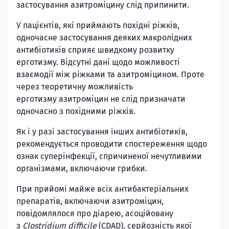
застосування азитроміцину слід припинити.
У пацієнтів, які приймають похідні ріжків,
одночасне застосування деяких макролідних
антибіотиків сприяє швидкому розвитку
ерготизму. Відсутні дані щодо можливості
взаємодії між ріжками та азитроміцином. Проте
через теоретичну можливість
ерготизму азитроміцин не слід призначати
одночасно з похідними ріжків.
Як і у разі застосування інших антибіотиків,
рекомендується проводити спостереження щодо
ознак суперінфекції, спричиненої нечутливими
організмами, включаючи грибки.
При прийомі майже всіх антибактеріальних
препаратів, включаючи азитроміцин,
повідомлялося про діарею, асоційовану
з
Clostridium difficile
(CDAD), серйозність якої