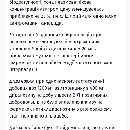
біодоступності, хоча плазмова пікова
концентрація азитроміцину зменшувалась
приблизно на 25 %. Не слід приймати одночасно
азитроміцин і антациди.
Цетиризин.
У здорових добровольців при
одночасному застосуванні азитроміцину
упродовж 5 днів із цетиризином 20 мг у
рівноважному стані не спостерігалось
фармакокінетичної взаємодії чи суттєвих змін
інтервалу QT.
Диданозин.
При одночасному застосуванні
добових доз 1200 мг азитроміцину з 400 мг
диданозину на добу у шести ВІЛ-позитивних
добровольців не було виявлено впливу на
фармакокінетику диданозину в рівноважному
стані порівняно з плацебо.
Дигоксин і колхіцин.
Повідомлялося, що супутнє