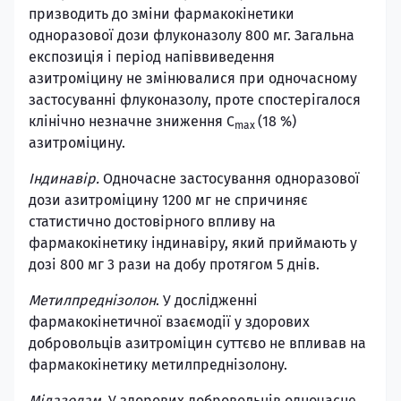
призводить до зміни фармакокінетики
одноразової дози флуконазолу 800 мг. Загальна
експозиція і період напіввиведення
азитроміцину не змінювалися при одночасному
застосуванні флуконазолу, проте спостерігалося
клінічно незначне зниження C
(18 %)
mах
азитроміцину.
Індинавір.
Одночасне застосування одноразової
дози азитроміцину 1200 мг не спричиняє
статистично достовірного впливу на
фармакокінетику індинавіру, який приймають у
дозі 800 мг 3 рази на добу протягом 5 днів.
Метилпреднізолон
. У дослідженні
фармакокінетичної взаємодії у здорових
добровольців азитроміцин суттєво не впливав на
фармакокінетику метилпреднізолону.
Мідазолам
. У здорових добровольців одночасне