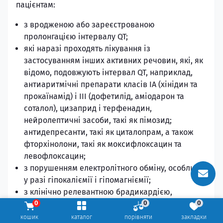
пацієнтам:
з вродженою або зареєстрованою
пролонгацією інтервалу QT;
які наразі проходять лікування із
застосуванням інших активних речовин, які, як
відомо, подовжують інтервал QT, наприклад,
антиаритмічні препарати класів IA (хінідин та
прокаїнамід) і III (дофетилід, аміодарон та
соталол), цизаприд і терфенадин,
нейролептичні засоби, такі як пімозид;
антидепресанти, такі як циталопрам, а також
фторхінолони, такі як моксифлоксацин та
левофлоксацин;
з порушенням електролітного обміну, особливо
у разі гіпокаліємії і гіпомагніємії;
з клінічно релевантною брадикардією,
0
0
0
серцевою аритмією або тяжкою серцевою
недостатністю.
кошик
каталог
порівняти
закладки