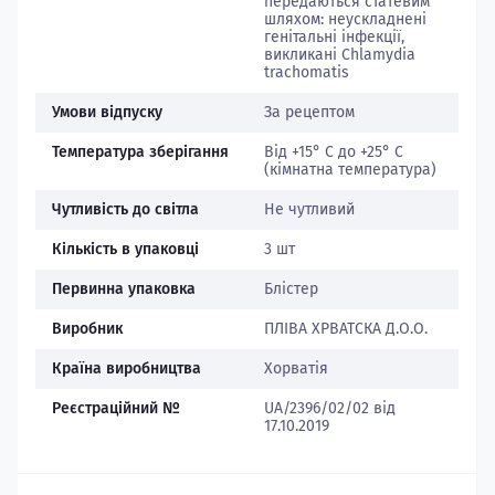
передаються статевим
шляхом: неускладнені
генітальні інфекції,
викликані Chlamydia
trachomatis
Умови відпуску
За рецептом
Температура зберігання
Від +15° С до +25° С
(кімнатна температура)
Чутливість до світла
Не чутливий
Кількість в упаковці
3 шт
Первинна упаковка
Блістер
Виробник
ПЛІВА ХРВАТСКА Д.О.О.
Країна виробництва
Хорватія
Реєстраційний №
UA/2396/02/02 від
17.10.2019