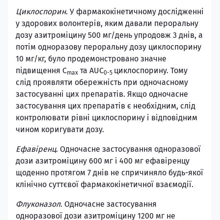
Циклоспорин
. У фармакокінетичному дослідженні
у здорових волонтерів, яким давали пероральну
дозу азитроміцину 500 мг/день упродовж 3 днів, а
потім одноразову пероральну дозу циклоспорину
10 мг/кг, було продемонстровано значне
підвищення С
та AUC
циклоспорину. Тому
max
0-5
слід проявляти обережність при одночасному
застосуванні цих препаратів. Якщо одночасне
застосування цих препаратів є необхідним, слід
контролювати рівні циклоспорину і відповідним
чином коригувати дозу.
Ефавіренц
. Одночасне застосування одноразової
дози азитроміцину 600 мг і 400 мг ефавіренцу
щоденно протягом 7 днів не спричиняло будь-якої
клінічно суттєвої фармакокінетичної взаємодії.
Флуконазол
. Одночасне застосування
одноразової дози азитроміцину 1200 мг не