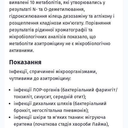
виявлені 10 метаболітів, які утворювались у
результаті N- та O-деметилювання,
гідроксилювання кілець дезозаміну та аглікону і
розщеплення кладінози кон’югату. Порівняння
результатів рідинної хроматографії та
мікробіологічних аналізів показало, що
метаболіти азитроміцину не є мікробіологічно
активними.
Показання
Інфекції, спричинені мікроорганізмами,
чутливими до азитроміцину:
інфекції ЛОР-органів (бактеріальний фарингіт/
тонзиліт, синусит, середній отит);
інфекції дихальних шляхів (бактеріальний
бронхіт, негоспітальна пневмонія);
інфекції шкіри та м’яких тканин: мігруюча
еритема (початкова стадія хвороби Лайма),