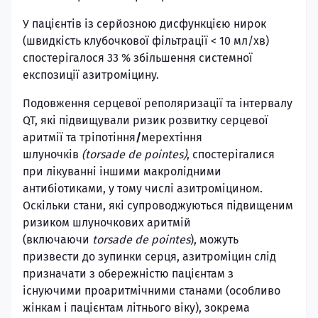
У пацієнтів із серйозною дисфункцією нирок
(швидкість клубочкової фільтрації < 10 мл/хв)
спостерігалося 33 % збільшення системної
експозиції азитроміцину.
Подовження серцевої реполяризації та інтервалу
QT, які підвищували ризик розвитку серцевої
аритмії та тріпотіння
/
мерехтіння
шлуночків
(torsade de pointes)
, спостерігалися
при лікуванні іншими макролідними
антибіотиками, у тому числі азитроміцином.
Оскільки стани, які супроводжуються підвищеним
ризиком шлуночкових аритмій
(включаючи
torsade de pointes
), можуть
призвести до зупинки серця, азитроміцин слід
призначати з обережністю пацієнтам з
існуючими проаритмічними станами (особливо
жінкам і пацієнтам літнього віку), зокрема