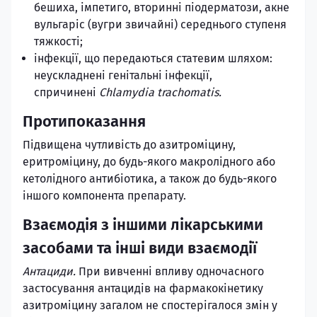
бешиха, імпетиго, вторинні піодерматози, акне
вульгаріс (вугри звичайні) середнього ступеня
тяжкості;
інфекції, що передаються статевим шляхом:
неускладнені генітальні інфекції,
спричинені
Chlamydia trachomatis.
Протипоказання
Підвищена чутливість до азитроміцину,
еритроміцину, до будь-якого макролідного або
кетолідного антибіотика, а також до будь-якого
іншого компонента препарату.
Взаємодія з іншими лікарськими
засобами та інші види взаємодії
Антациди.
При вивченні впливу одночасного
застосування антацидів на фармакокінетику
азитроміцину загалом не спостерігалося змін у