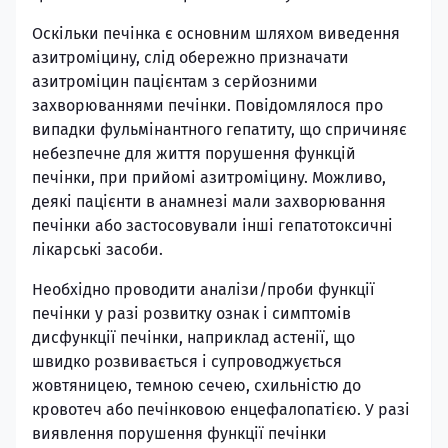
Оскільки печінка є основним шляхом виведення
азитроміцину, слід обережно призначати
азитроміцин пацієнтам з серйозними
захворюваннями печінки. Повідомлялося про
випадки фульмінантного гепатиту, що спричиняє
небезпечне для життя порушення функцій
печінки, при прийомі азитроміцину. Можливо,
деякі пацієнти в анамнезі мали захворювання
печінки або застосовували інші гепатотоксичні
лікарські засоби.
Необхідно проводити аналізи/проби функції
печінки у разі розвитку ознак і симптомів
дисфункції печінки, наприклад астенії, що
швидко розвивається і супроводжується
жовтяницею, темною сечею, схильністю до
кровотеч або печінковою енцефалопатією. У разі
виявлення порушення функції печінки