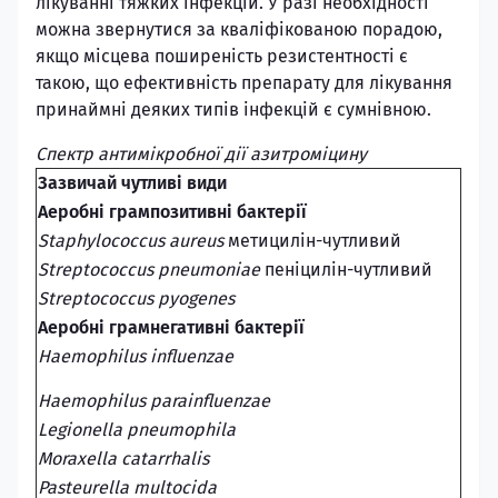
лікуванні тяжких інфекцій. У разі необхідності
можна звернутися за кваліфікованою порадою,
якщо місцева поширеність резистентності є
такою, що ефективність препарату для лікування
принаймні деяких типів інфекцій є сумнівною.
Спектр антимікробної дії азитроміцину
Зазвичай чутливі види
Аеробні грампозитивні бактерії
Staphylococcus aureus
метицилін-чутливий
Streptococcus pneumoniae
пеніцилін-чутливий
Streptococcus pyogenes
Аеробні грамнегативні бактерії
Haemophilus influenzae
Haemophilus parainfluenzae
Legionella pneumophila
Moraxella catarrhalis
Pasteurella multocida