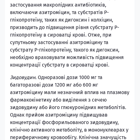
застосування макролідних антибіотиків,
включаючи азитроміцин, та субстратів Р-
глікопротеїну, таких як дигоксин і колхіцин,
призводить до підвищення рівня субстрату Р-
глікопротеїну в сироватці крові. Отже, при
супутньому застосуванні азитроміцину та
субстрату Р-глікопротеїну, такого як дигоксин,
необхідно враховувати можливість підвищення
концентрації субстрату в сироватці крові.
Зидовудин.
Одноразові дози 1000 мг та
багаторазові дози 1200 мг або 600 мг
азитроміцину мали незначний вплив на плазмову
фармакокінетику або виділення з сечею
зидовудину або його глюкуронідних метаболітів.
Однак прийом азитроміцину підвищував
концентрації фосфорильованого зидовудину,
клінічно активного метаболіту, в мононуклеарах у
периферичному кровообігу. Клінічна значущість