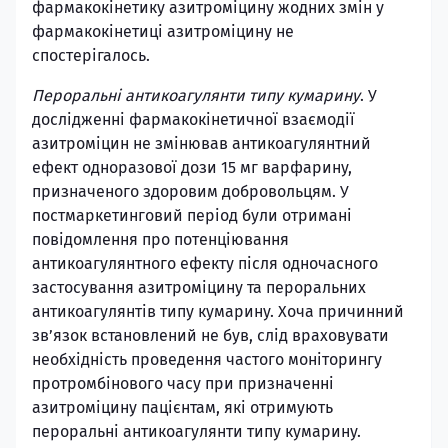
фармакокінетику азитроміцину жодних змін у
фармакокінетиці азитроміцину не
спостерігалось.
Пероральні антикоагулянти типу кумарину
. У
дослідженні фармакокінетичної взаємодії
азитроміцин не змінював антикоагулянтний
ефект одноразової дози 15 мг варфарину,
призначеного здоровим добровольцям. У
постмаркетинговий період були отримані
повідомлення про потенціювання
антикоагулянтного ефекту після одночасного
застосування азитроміцину та пероральних
антикоагулянтів типу кумарину. Хоча причинний
зв’язок встановлений не був, слід враховувати
необхідність проведення частого моніторингу
протромбінового часу при призначенні
азитроміцину пацієнтам, які отримують
пероральні антикоагулянти типу кумарину.