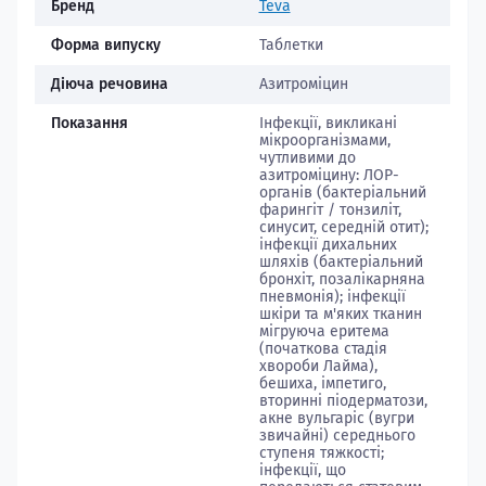
Бренд
Teva
Форма випуску
Таблетки
Діюча речовина
Азитроміцин
Показання
Інфекції, викликані
мікроорганізмами,
чутливими до
азитроміцину: ЛОР-
органів (бактеріальний
фарингіт / тонзиліт,
синусит, середній отит);
інфекції дихальних
шляхів (бактеріальний
бронхіт, позалікарняна
пневмонія); інфекції
шкіри та м'яких тканин
мігруюча еритема
(початкова стадія
хвороби Лайма),
бешиха, імпетиго,
вторинні піодерматози,
акне вульгаріс (вугри
звичайні) середнього
ступеня тяжкості;
інфекції, що