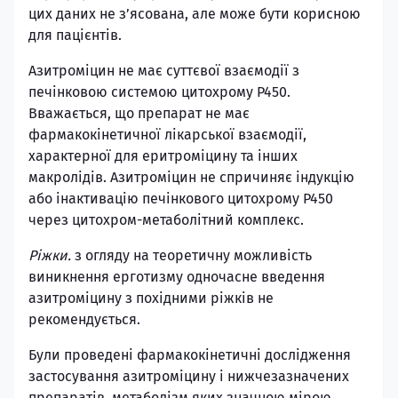
цих даних не з’ясована, але може бути корисною
для пацієнтів.
Азитроміцин не має суттєвої взаємодії з
печінковою системою цитохрому Р450.
Вважається, що препарат не має
фармакокінетичної лікарської взаємодії,
характерної для еритроміцину та інших
макролідів. Азитроміцин не спричиняє індукцію
або інактивацію печінкового цитохрому Р450
через цитохром-метаболітний комплекс.
Ріжки.
з огляду на теоретичну можливість
виникнення ерготизму одночасне введення
азитроміцину з похідними ріжків не
рекомендується.
Були проведені фармакокінетичні дослідження
застосування азитроміцину і нижчезазначених
препаратів, метаболізм яких значною мірою