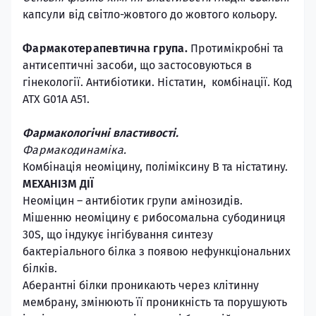
капсули від світло-жовтого до жовтого кольору.
Фармакотерапевтична група.
Протимікробні та
антисептичні засоби, що застосовуються в
гінекології. Антибіотики. Ністатин, комбінації. Код
АТХ G01A А51
.
Фармакологічні властивості.
Фармакодинаміка.
Комбінація неоміцину, поліміксину В та ністатину.
МЕХАНІЗМ ДІЇ
Неоміцин – антибіотик групи амінозидів.
Мішенню неоміцину є рибосомальна субодиниця
30S, що індукує інгібування синтезу
бактеріального білка з появою нефункціональних
білків.
Аберантні білки проникають через клітинну
мембрану, змінюють її проникність та порушують