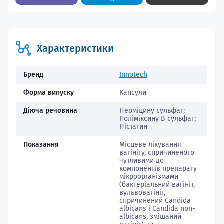
Характеристики
Бренд
Innotech
Форма випуску
Капсули
Діюча речовина
Неоміцину сульфат;
Поліміксину В сульфат;
Ністатин
Показання
Місцеве лікування
вагініту, спричиненого
чутливими до
компонентів препарату
мікроорганізмами
(бактеріальний вагініт,
вульвовагініт,
спричинений Candida
albicans і Candida non-
albicans, змішаний