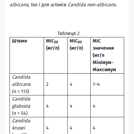
albicans
, так і для штамів
Candida non-albicans
.
Таблиця 2
Штами
MIC
MIC
MIC
50
90
(
мг
/
л
)
(
мг
/
л
)
значення
(
мг/л
Мінімум-
Максимум
Candida
albicans
2
4
1–4
(n = 113)
Candida
glabrata
4
4
4
(n = 54)
Candida
krusei
4
4
4