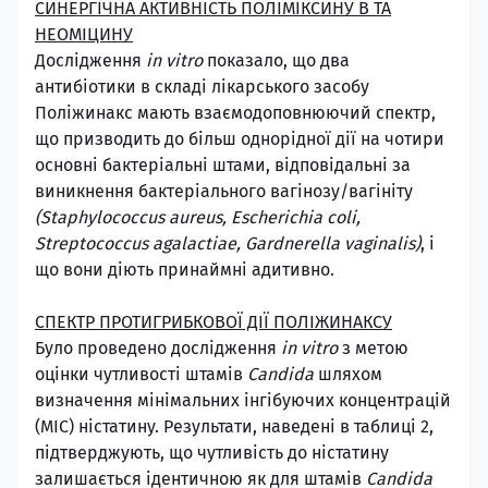
СИНЕРГІЧНА АКТИВНІСТЬ ПОЛІМІКСИНУ B ТА
НЕОМІЦИНУ
Дослідження
in vitro
показало, що два
антибіотики в складі лікарського засобу
Поліжинакс мають взаємодоповнюючий спектр,
що призводить до більш однорідної дії на чотири
основні бактеріальні штами, відповідальні за
виникнення бактеріального вагінозу/вагініту
(Staphylococcus aureus, Escherichia coli,
Streptococcus agalactiae, Gardnerella vaginalis)
, і
що вони діють принаймні адитивно.
СПЕКТР ПРОТИГРИБКОВОЇ ДІЇ ПОЛІЖИНАКСУ
Було проведено дослідження
in vitro
з метою
оцінки чутливості штамів
Candida
шляхом
визначення мінімальних інгібуючих концентрацій
(МІС) ністатину. Результати, наведені в таблиці 2,
підтверджують, що чутливість до ністатину
залишається ідентичною як для штамів
Candida