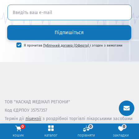
Підпишіться
Я прочитав
Публічний договір (Оферта)
і згоден з вимогами
ТОВ "КАСКАД МЕДІКАЛ РЕГІОНИ"
Код ЄДРПОУ 35757357
Термін дії
ліцензії
з роздрібної торгівлі лікарськими засобами
з 03.06.2021 р.
0
0
0
info@ceapteka.com.ua
кошик
каталог
порівняти
закладки