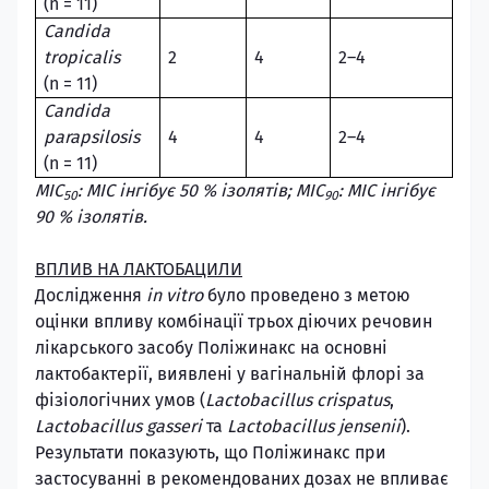
(n = 11)
Candida
tropicalis
2
4
2–4
(n = 11)
Candida
parapsilosis
4
4
2–4
(n = 11)
MIC
:
MIC
інгібує 50
% ізолятів;
MIC
:
MIC
інгібує
50
90
90
% ізолятів.
ВПЛИВ НА ЛАКТОБАЦИЛИ
Дослідження
in vitro
було проведено з метою
оцінки впливу комбінації трьох діючих речовин
лікарського засобу Поліжинакс на основні
лактобактерії, виявлені у вагінальній флорі за
фізіологічних умов (
Lactobacillus crispatus
,
Lactobacillus gasseri
та
Lactobacillus jensenii
).
Результати показують, що Поліжинакс при
застосуванні в рекомендованих дозах не впливає