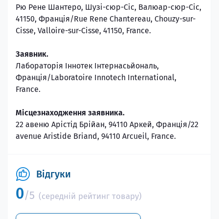
Рю Рене Шантеро, Шузі-сюр-Сіс, Валюар-сюр-Сіс,
41150, Франція/Rue Rene Chantereau, Chouzy-sur-
Cisse, Valloire-sur-Cisse, 41150, France.
Заявник.
Лабораторія Іннотек Інтернасьйональ,
Франція/Laboratoire Innotech International,
France.
Місцезнаходження
заявника.
22 авеню Арістід Брійан, 94110 Аркей, Франція/22
avenue Aristide Briand, 94110 Arcueil, France.
Відгуки
0
/5
(середній рейтинг товару)