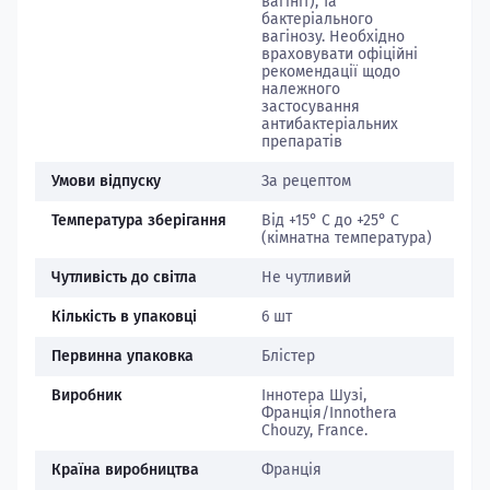
вагініт), та
бактеріального
вагінозу. Необхідно
враховувати офіційні
рекомендації щодо
належного
застосування
антибактеріальних
препаратів
Умови відпуску
За рецептом
Температура зберігання
Від +15° С до +25° С
(кімнатна температура)
Чутливість до світла
Не чутливий
Кількість в упаковці
6 шт
Первинна упаковка
Блістер
Виробник
Іннотера Шузі,
Франція/Innothera
Chouzy, France.
Країна виробництва
Франція