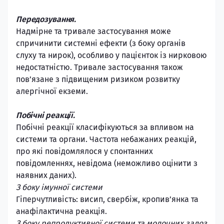
Передозування.
Надмірне та тривале застосування може
спричинити системні ефекти (з боку органів
слуху та нирок), особливо у пацієнток із нирковою
недостатністю. Тривале застосування також
пов’язане з підвищеним ризиком розвитку
алергічної екземи.
Побічні реакції.
Побічні реакції класифікуються за впливом на
системи та органи. Частота небажаних реакцій,
про які повідомлялося у спонтанних
повідомленнях, невідома (неможливо оцінити з
наявних даних).
З боку імунної системи
Гіперчутливість: висип, свербіж, кропив’янка та
анафілактична реакція.
З боку репродуктивної системи та молочних залоз