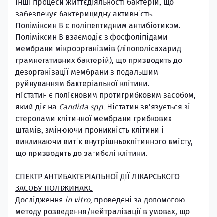
інші процеси життєдіяльності бактерій, що
забезпечує бактерицидну активність.
Поліміксин В є поліпептидним антибіотиком.
Поліміксин В взаємодіє з фосфоліпідами
мембрани мікроорганізмів (ліпополісахарид
грамнегативних бактерій), що призводить до
дезорганізації мембрани з подальшим
руйнуванням бактеріальної клітини.
Ністатин є полієновим протигрибковим засобом,
який діє на
Candida spp.
Ністатин зв’язується зі
стеролами клітинної мембрани грибкових
штамів, змінюючи проникність клітини і
викликаючи витік внутрішньоклітинного вмісту,
що призводить до загибелі клітини.
СПЕКТР АНТИБАКТЕРІАЛЬНОЇ ДІЇ ЛІКАРСЬКОГО
ЗАСОБУ ПОЛІЖИНАКС
Дослідження
in vitro
, проведені за допомогою
методу розведення/нейтралізації в умовах, що