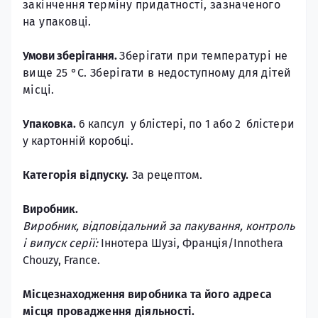
закінчення терміну придатності, зазначеного
на упаковці.
Умови зберігання.
Зберігати при температурі не
вище 25 °C. Зберігати в недоступному для дітей
місці.
Упаковка.
6 капсул у блістері, по 1 або 2 блістери
у картонній коробці.
Категорія відпуску.
За рецептом.
Виробник.
Виробник, відповідальний за пакування, контроль
і випуск серії:
Іннотера Шузі, Франція/Innothera
Chouzy, France.
Місцезнаходження
в
иробника та його адреса
місця провадження діяльності.