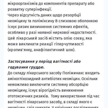
мікроорганізмів до компонентів препарату або
розвитку суперінфекції.
Через відсутність даних щодо резорбції
неоміцину та поліміксину В слизовою оболонкою
існує ризик виникнення системних ефектів,
особливо у разі наявної ниркової недостатності.
Цей лікарський засіб містить олію соєву, яка
може викликати реакції гіперчутливості
(кропив’янку, анафілактичний шок).
Застосування у період вагітності або
годування груддю.
До складу лікарського засобу Поліжинакс входить
аміноглікозидний антибіотик неоміцин. Оскільки
неможливо виключити системну абсорбцію
неоміцину, існує вірогідність виникнення
ототоксичних ризиків.
Тому використання під час
вагітності лікарського засобу, в складі якого є
неоміцин, слід уникати. У клінічних дослідженнях