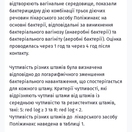
відтворюють вагінальне середовище, показали
бактерицидну дію комбінації трьох діючих
речовин лікарського засобу Поліжинакс на
основні бактерії, відповідальні за виникнення
бактеріального вагінозу (анаеробні бактерії) та
бактеріального вагініту (аеробні бактерії). Оцінка
проводилась через 1 год та через 4 год після
контакту.
Чутливість різних штамів була визначена
відповідно до логарифмічного зменшення
бактеріального навантаження, що спостерігається
для кожного штаму. Критерії чутливості, які
відрізняють чутливі штами від штамів із
середньою чутливістю та резистентних штамів,
такі: S: red log ≥ 3 та R: red log < 2.
Чутливість різних штамів до лікарського засобу
Поліжинакс наведена в таблиці 1.