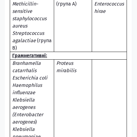
Methicillin-
(група A)
Enterococcus
sensitive
hirae
staphylococcus
aureus
Streptococcus
agalactiae
(група
B)
Грамнегативні
:
Branhamella
Proteus
catarrhalis
mirabilis
Escherichia
coli
Haemophilus
influenzae
Klebsiella
aerogenes
(
Enterobacter
aerogenes
)
Klebsiella
pneumoniae