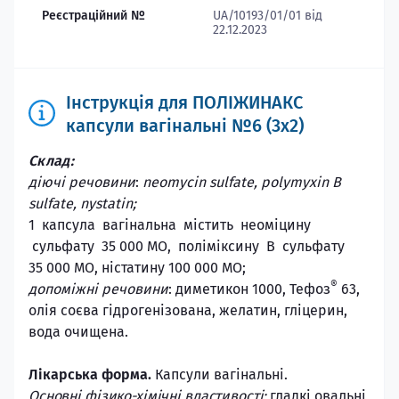
Реєстраційний №
UA/10193/01/01 від
22.12.2023
Інструкція для ПОЛІЖИНАКС
капсули вагінальні №6 (3х2)
Склад:
діючі речовини
:
neomycin sulfate, polymyxin B
sulfate, nystatin;
1 капсула вагінальна містить неоміцину
сульфату 35 000 МО, поліміксину В сульфату
35 000 МО, ністатину 100 000 МО;
®
допоміжні речовини
: диметикон 1000, Тефоз
63,
олія соєва гідрогенізована, желатин, гліцерин,
вода очищена.
Лікарська форма.
Капсули вагінальні.
Основні фізико-хімічні властивості:
гладкі овальні