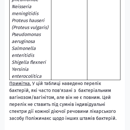
Neisseria
meningitidis
Proteus hauseri
(Proteus vulgaris)
Pseudomonas
aeruginosa
Salmonella
enteritidis
Shigella flexneri
Yersinia
enterocolitica
Примітка.
У цій таблиці наведено перелік
бактерій, які часто пов’язані з бактеріальним
вагінозом/вагінітом, але він не є повним. Цей
перелік не ставить під сумнів індивідуальні
спектри дії кожної діючої речовини лікарського
засобу Поліжинакс щодо інших штамів бактерій.