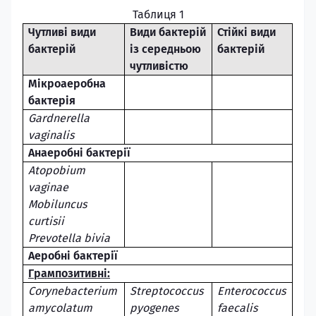
Таблиця 1
Чутливі види
Види бактерій
Стійкі види
бактерій
і
з середньою
бактерій
чутливістю
Мікроаеробна
бактерія
Gardnerella
vaginalis
Анаеробні бактерії
Atopobium
vaginae
Mobiluncus
curtisii
Prevotella bivia
Аеробні бактерії
Грампозитивні
:
Corynebacterium
Streptococcus
Enterococcus
amycolatum
pyogenes
faecalis