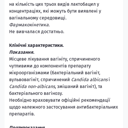
на кількість цих трьох видів лактобацил у
концентраціях, які можуть бути виявлені у
вагінальному середовищі.
Фармакокінетика.
Не вивчалася достатньо.
Клінічні характеристики.
Показання.
Місцеве лікування вагініту, спричиненого
чутливими до компонентів препарату
мікроорганізмами (бактеріальний вагініт,
вульвовагініт, спричинений
Candida albicans
і
Candida non-albicans
, змішаний вагініт), та
бактеріального вагінозу.
Необхідно враховувати офіційні рекомендації
щодо належного застосування антибактеріальних
препаратів.
Протипоказання.