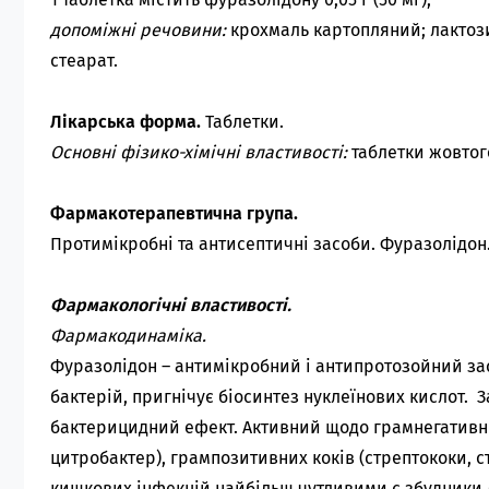
допоміжні речовини:
крохмаль картопляний; лактози
стеарат.
Лікарська форма.
Таблетки.
Основні фізико-хімічні властивості:
таблетки жовтог
Фармакотерапевтична група.
Протимікробні та антисептичні засоби. Фуразолідон.
Фармакологічні властивості.
Фармакодинаміка.
Фуразолідон – антимікробний і антипротозойний зас
бактерій, пригнічує біосинтез нуклеїнових кислот. 
бактерицидний ефект. Активний щодо грамнегативни
цитробактер), грампозитивних коків (стрептококи, с
кишкових інфекцій найбільш чутливими є збудники д