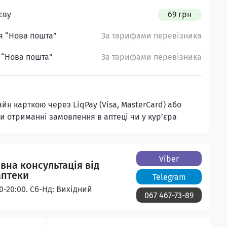
єву
69 грн
я “Нова пошта”
За тарифами перевізника
 “Нова пошта”
За тарифами перевізника
н карткою через LiqPay (Visa, MasterCard) або
и отриманні замовлення в аптеці чи у кур’єра
Viber
вна консультація від
аптеки
Telegram
00-20:00. Сб-Нд: Вихідний
067 467-73-89