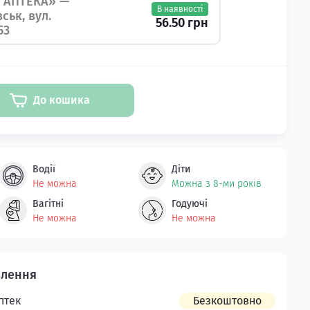
 АПТЕКА» —
В наявності
ськ, вул.
56.50 грн
53
До кошика
Водії
Діти
Не можна
Можна з 8-ми років
Вагітні
Годуючі
Не можна
Не можна
птек
Безкоштовно