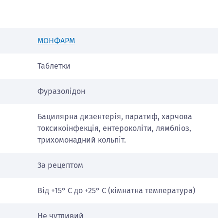
МОНФАРМ
Таблетки
Фуразолідон
Бацилярна дизентерія, паратиф, харчова
токсикоінфекція, ентероколіти, лямбліоз,
трихомонадний кольпіт.
За рецептом
Від +15° С до +25° С (кімнатна температура)
Не чутливий