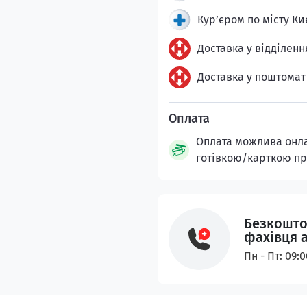
Кур’єром по місту Ки
Доставка у відділенн
Доставка у поштомат
Оплата можлива онлай
готівкою/карткою пр
Безкошто
фахівця 
Пн - Пт: 09: