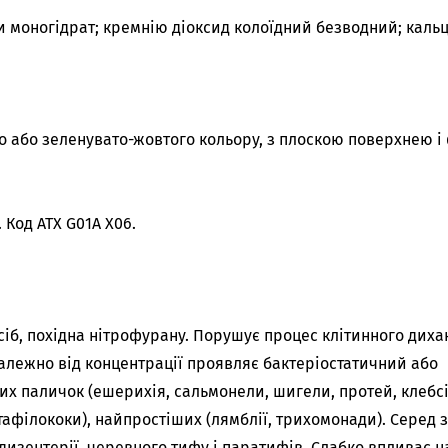
 моногідрат; кремнію діоксид колоїдний безводний; каль
о або зеленувато-жовтого кольору, з плоскою поверхнею і
 Код АТХ G01A X06.
іб, похідна нітрофурану. Порушує процес клітинного диха
Залежно від концентрації проявляє бактеріостатичний або
х паличок (ешерихія, сальмонели, шигели, протей, клебсі
тафілококи), найпростіших (лямблії, трихомонади). Серед 
изентерії, черевного тифу і паратифів. Слабко впливає н