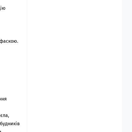
цію
 фаскою.
ння
єла,
збудників
а