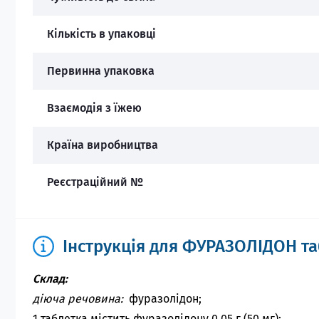
Кількість в упаковці
Первинна упаковка
Взаємодія з їжею
Країна виробництва
Реєстраційний №
Інструкція для ФУРАЗОЛІДОН та
Склад:
діюча речовина:
фуразолідон;
1 таблетка містить фуразолідону
0,05 г
(50 мг);