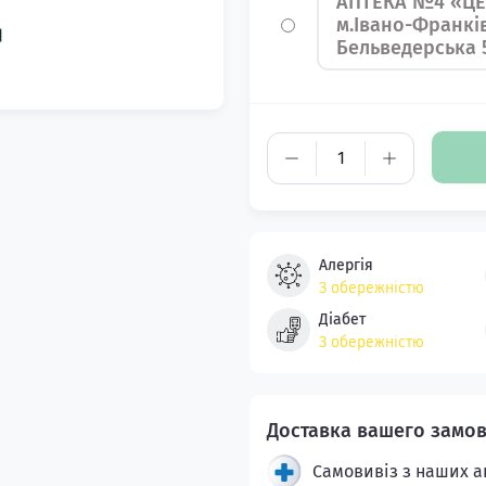
АПТЕКА №4 «ЦЕ
м.Івано-Франків
Бельведерська 
Алергія
З обережністю
Діабет
З обережністю
Самовивіз з наших а