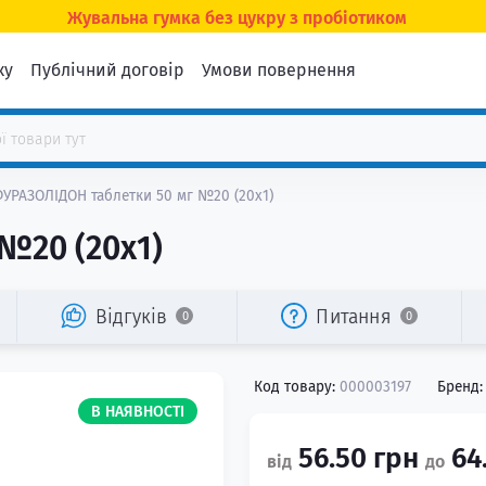
Жувальна гумка без цукру з пробіотиком
ку
Публічний договір
Умови повернення
УРАЗОЛІДОН таблетки 50 мг №20 (20х1)
№20 (20х1)
Відгуків
Питання
0
0
Код товару:
000003197
Бренд:
В НАЯВНОСТІ
56.50 грн
64