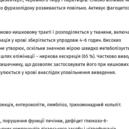
 до фуразолідону розвивається повільно. Активує фагоцитоз
ково-кишковому тракті і розподіляється у тканини, вклю
ація у крові зберігається упродовж 4–6 годин. Високих
 не утворює, оскільки значною мірою швидко метаболізуєть
шлях елімінації – ниркова екскреція (65 %). Частково виво
 кишечнику, що дозволяє застосовувати його при кишкових
мулюється у крові внаслідок уповільнення виведення.
екція, ентероколіти, лямбліоз, трихомонадний кольпіт.
і, порушення функції печінки, дефіцит глюкозо-6-
яких компонентів лікарського засобу і нітрофуранів.