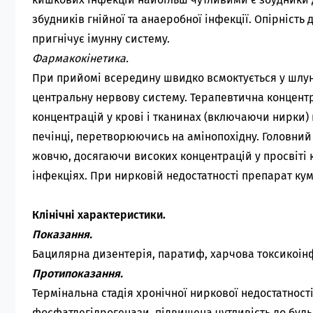
збудників гнійної та анаеробної інфекції. Опірність
пригнічує імунну систему.
Фармакокінетика.
При прийомі всередину швидко всмоктується у шлун
центральну нервову систему. Терапевтична концентр
концентрацій у крові і тканинах (включаючи нирки)
печінці, перетворюючись на амінопохідну. Головний 
жовчю, досягаючи високих концентрацій у просвіті
інфекціях. При нирковій недостатності препарат ку
Клінічні характеристики.
Показання.
Бацилярна дизентерія, паратиф, харчова токсикоінф
Протипоказання.
Термінальна стадія хронічної ниркової недостатност
фосфатдегідрогенази, підвищена чутливість до будь-