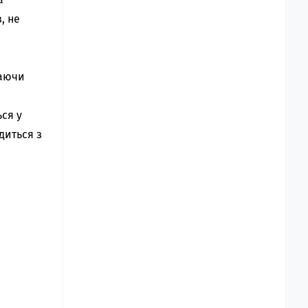
, не
чаючи
ся у
диться з