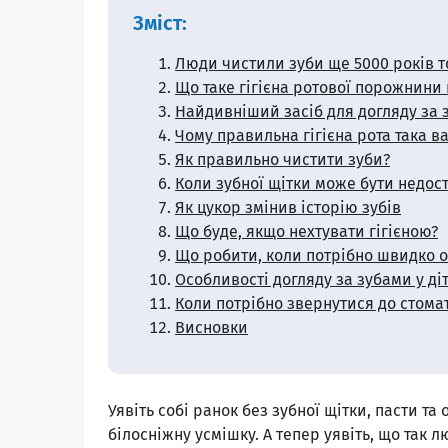
Зміст:
Люди чистили зуби ще 5000 років 
Що таке гігієна ротової порожнини
Найдивніший засіб для догляду за з
Чому правильна гігієна рота така 
Як правильно чистити зуби?
Коли зубної щітки може бути недост
Як цукор змінив історію зубів
Що буде, якщо нехтувати гігієною?
Що робити, коли потрібно швидко о
Особливості догляду за зубами у ді
Коли потрібно звернутися до стома
Висновки
Уявіть собі ранок без зубної щітки, пасти т
білосніжну усмішку. А тепер уявіть, що так л