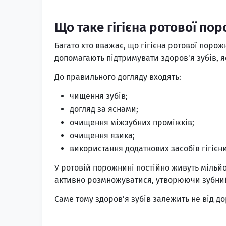
Що таке гігієна ротової по
Багато хто вважає, що гігієна ротової поро
допомагають підтримувати здоров'я зубів, я
До правильного догляду входять:
чищення зубів;
догляд за яснами;
очищення міжзубних проміжків;
очищення язика;
використання додаткових засобів гігієни
У ротовій порожнині постійно живуть мільйо
активно розмножуватися, утворюючи зубний
Саме тому здоров’я зубів залежить не від д