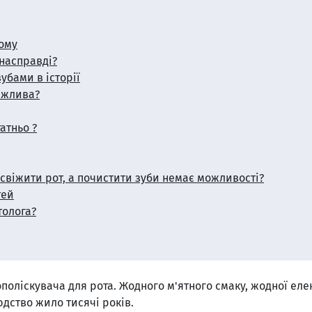
тому
 насправді?
убами в історії
важлива?
атньо ?
свіжити рот, а почистити зуби немає можливості?
тей
толога?
а ополіскувача для рота. Жодного м'ятного смаку, жодної ел
юдство жило тисячі років.