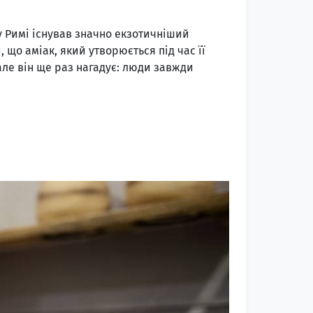
му Римі існував значно екзотичніший
 що аміак, який утворюється під час її
але він ще раз нагадує: люди завжди