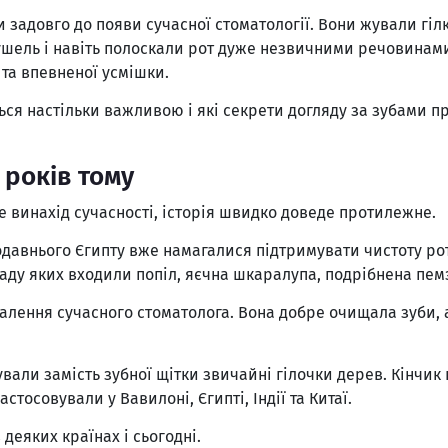
задовго до появи сучасної стоматології. Вони жували гіл
ель і навіть полоскали рот дуже незвичними речовинами. 
 та впевненої усмішки.
ся настільки важливою і які секрети догляду за зубами пр
 років тому
е винахід сучасності, історія швидко доведе протилежне.
родавнього Єгипту вже намагалися підтримувати чистоту р
аду яких входили попіл, яєчна шкаралупа, подрібнена пем
хвалення сучасного стоматолога. Вона добре очищала зуби,
вали замість зубної щітки звичайні гілочки дерев. Кінчи
стосовували у Вавилоні, Єгипті, Індії та Китаї.
деяких країнах і сьогодні.