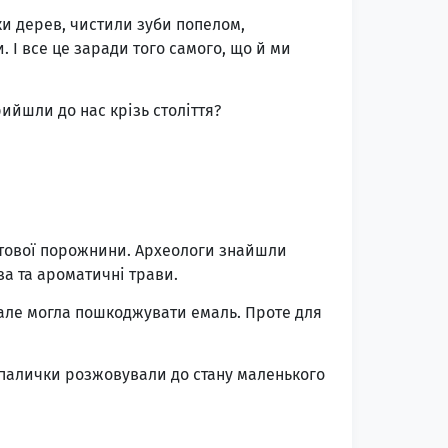
ки дерев, чистили зуби попелом,
І все це заради того самого, що й ми
ийшли до нас крізь століття?
отової порожнини. Археологи знайшли
за та ароматичні трави.
 але могла пошкоджувати емаль. Проте для
к палички розжовували до стану маленького