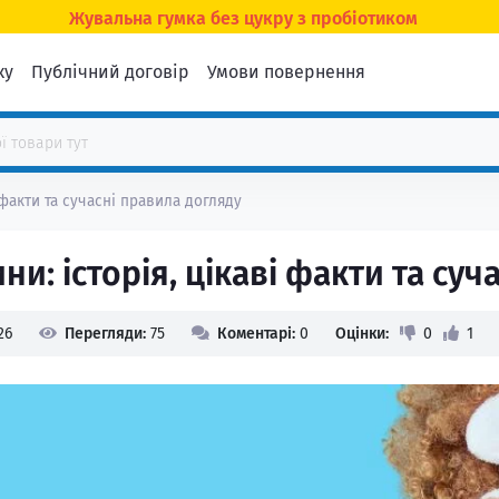
Жувальна гумка без цукру з пробіотиком
ку
Публічний договір
Умови повернення
 факти та сучасні правила догляду
ни: історія, цікаві факти та су
26
Перегляди:
75
Коментарі:
0
Оцінки:
0
1