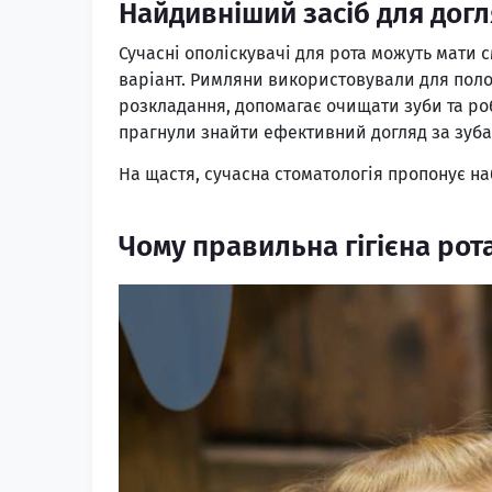
Найдивніший засіб для догля
Сучасні ополіскувачі для рота можуть мати с
варіант. Римляни використовували для полоск
розкладання, допомагає очищати зуби та роб
прагнули знайти ефективний догляд за зуба
На щастя, сучасна стоматологія пропонує на
Чому правильна гігієна рот