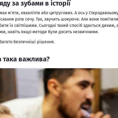
ду за зубами в історії
мак м'яти, евкаліпта або цитрусових. А ось у Стародавньо
ання рота сечу. Так, звучить шокуюче. Але вони помітили,
ити їх світлішими. Сьогодні такий спосіб здається диким, 
ми, навіть якщо методи були досить незвичними.
багато безпечніші рішення.
а така важлива?