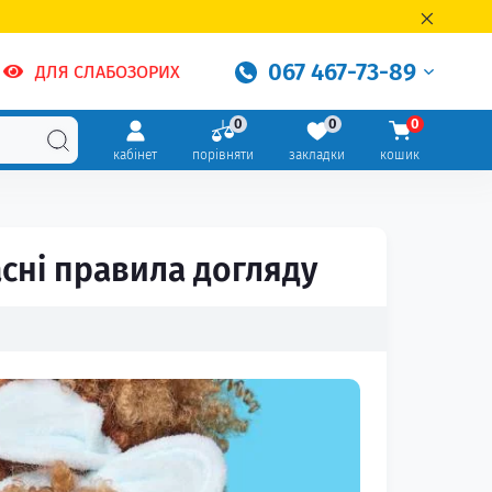
067 467-73-89
ДЛЯ СЛАБОЗОРИХ
0
0
0
кабінет
порівняти
закладки
кошик
часні правила догляду