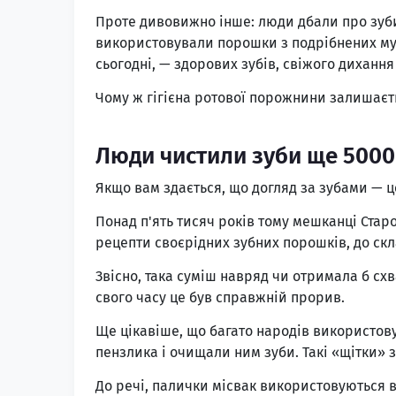
Проте дивовижно інше: люди дбали про зуби 
використовували порошки з подрібнених муш
сьогодні, — здорових зубів, свіжого дихання
Чому ж гігієна ротової порожнини залишаєть
Люди чистили зуби ще 5000
Якщо вам здається, що догляд за зубами — ц
Понад п'ять тисяч років тому мешканці Ста
рецепти своєрідних зубних порошків, до скл
Звісно, така суміш навряд чи отримала б с
свого часу це був справжній прорив.
Ще цікавіше, що багато народів використову
пензлика і очищали ним зуби. Такі «щітки» за
До речі, палички місвак використовуються в 