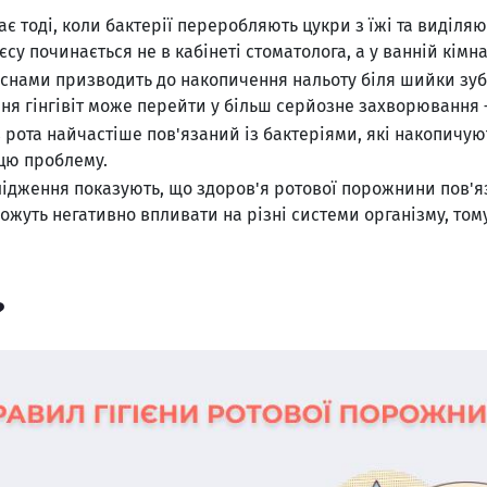
є тоді, коли бактерії переробляють цукри з їжі та виділя
су починається не в кабінеті стоматолога, а у ванній кімн
яснами призводить до накопичення нальоту біля шийки зуба
ання гінгівіт може перейти у більш серйозне захворювання
 рота найчастіше пов'язаний із бактеріями, які накопичую
цю проблему.
ідження показують, що здоров'я ротової порожнини пов'яз
можуть негативно впливати на різні системи організму, том
?